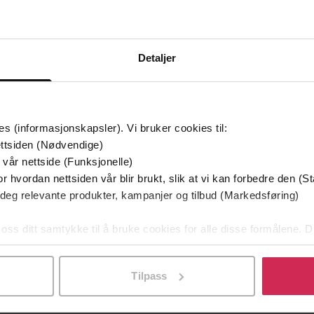
Detaljer
es (informasjonskapsler). Vi bruker cookies til:
ttsiden (Nødvendige)
 vår nettside (Funksjonelle)
r hvordan nettsiden vår blir brukt, slik at vi kan forbedre den (St
199,-
229,-
 deg relevante produkter, kampanjer og tilbud (Markedsføring)
 Ulrikkes vei
Søsterklokkene
En
han Shakar
Lars Mytting
 oss ditt samtykke til å bruke cookies for alle disse formålene. D
EBOK
EBOK
l ved å klikke på «Tilpass». Du kan når som helst trekke tilbake
Tilpass