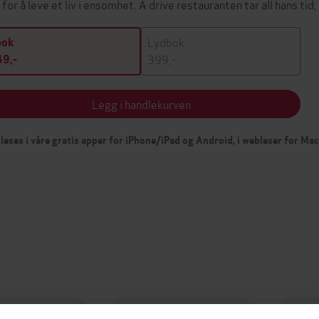
 for å leve et liv i ensomhet. Å drive restauranten tar all hans ti
Lydbok
bok
399,-
9,-
Legg i handlekurven
leses i våre gratis apper for iPhone/iPad og Android, i webleser for Ma