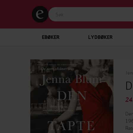
EBØKER
LYDBØKER
Jen
D
24
Den
196
Ras