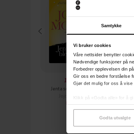
Samtykke
Vi bruker cookies
Våre nettsider benytter cooki
Nødvendige funksjoner på ne
Forbedrer opplevelsen din på
Gir oss en bedre forståelse fo
149,-
Gjør det mulig for oss å vise
Jenta som ble igjen
Tante
Jojo Moyes
Zes
Klikk på «Godta alle» for å gi
EBOK
samtykke til spesifikke formå
Godta utvalgte