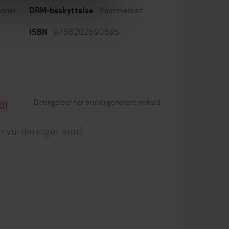
aner
Vannmerket
DRM-beskyttelse
9788202590895
ISBN
Betingelser for brukergenerert innhold
0)
n vurderinger ennå