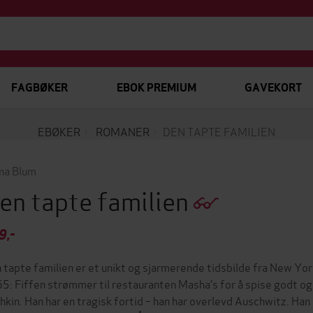
FAGBØKER
EBOK PREMIUM
GAVEKORT
EBØKER
ROMANER
DEN TAPTE FAMILIEN
na Blum
en tapte familien
9,-
 tapte familien er et unikt og sjarmerende tidsbilde fra New Yo
5: Fiffen strømmer til restauranten Masha’s for å spise godt og
hkin. Han har en tragisk fortid – han har overlevd Auschwitz. Ha