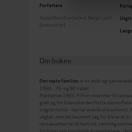
Forfattere
Forla
Jenna Blum
(forfatter),
Børge Lund
Utgit
(oversetter)
Leng
Om boken
er et unikt og sjarmerend
Den tapte familien
1960-, 70- og 80-tallet.
Manhattan 1965: Fiffen strømmer til restaur
godt og for å beundre den flotte eieren Pete
tragisk fortid – han har overlevd Auschwitz. 
ungkar, men har bestemt seg for å leve et liv
restauranten tar all hans tid, samtidig som h
fordi han selv overlevde grusomhetene i død