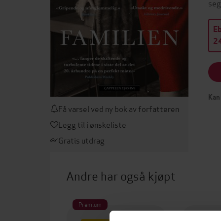
seg
E
24
Kan 
Få varsel ved ny bok av forfatteren
Legg til i ønskeliste
Gratis utdrag
Andre har også kjøpt
Premium