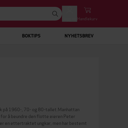
Logg inn
Handlekurv
BOKTIPS
NYHETSBREV
rk på 1960-, 70- og 80-tallet.Manhattan
 for å beundre den flotte eieren Peter
n er en ettertraktet ungkar, men har bestemt