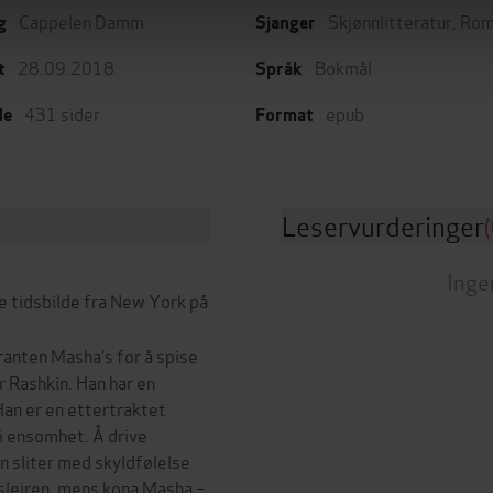
Cappelen Damm
Skjønnlitteratur
,
Rom
g
Sjanger
28.09.2018
Bokmål
t
Språk
431
sider
epub
de
Format
Leservurderinger
(
Inge
e tidsbilde fra New York på
anten Masha’s for å spise
r Rashkin. Han har en
Han er en ettertraktet
 i ensomhet. Å drive
an sliter med skyldfølelse
sleiren, mens kona Masha –