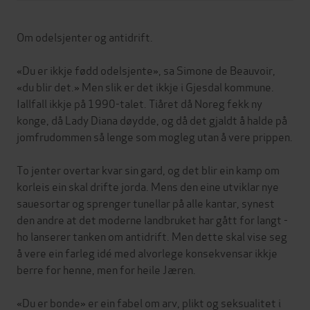
Om odelsjenter og antidrift.
«Du er ikkje fødd odelsjente», sa Simone de Beauvoir,
«du blir det.» Men slik er det ikkje i Gjesdal kommune.
Iallfall ikkje på 1990-talet. Tiåret då Noreg fekk ny
konge, då Lady Diana døydde, og då det gjaldt å halde på
jomfrudommen så lenge som mogleg utan å vere prippen.
To jenter overtar kvar sin gard, og det blir ein kamp om
korleis ein skal drifte jorda. Mens den eine utviklar nye
sauesortar og sprenger tunellar på alle kantar, synest
den andre at det moderne landbruket har gått for langt -
ho lanserer tanken om antidrift. Men dette skal vise seg
å vere ein farleg idé med alvorlege konsekvensar ikkje
berre for henne, men for heile Jæren.
«Du er bonde» er ein fabel om arv, plikt og seksualitet i