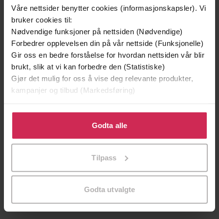
Våre nettsider benytter cookies (informasjonskapsler). Vi
bruker cookies til:
Nødvendige funksjoner på nettsiden (Nødvendige)
Forbedrer opplevelsen din på vår nettside (Funksjonelle)
Gir oss en bedre forståelse for hvordan nettsiden vår blir
brukt, slik at vi kan forbedre den (Statistiske)
Gjør det mulig for oss å vise deg relevante produkter,
kampanjer og tilbud (Markedsføring)
199,-
149,-
Klikk på «Godta alle» for å gi oss ditt samtykke til å
bruke cookies for alle disse formålene. Du kan også
Godta alle
Minnesota
En lykkelig familie
tilpasse ditt samtykke til spesifikke formål ved å klikke
Jo Nesbø
Stian Hjelvin Andersen
på «Tilpass». Du kan når som helst trekke tilbake eller
EBOK
EBOK
Tilpass
endre ditt samtykke.
Godta utvalgte
roman
Undertittel