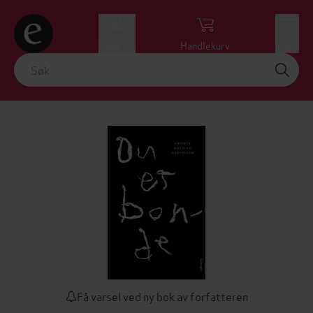
Logg inn
Handlekurv
Meny
Få varsel ved ny bok av forfatteren