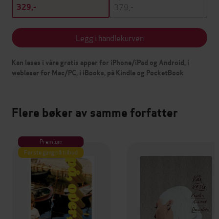
379,-
329,-
Legg i handlekurven
Kan leses i våre gratis apper for iPhone/iPad og Android, i
webleser for Mac/PC, i iBooks, på Kindle og PocketBook
Flere bøker av samme forfatter
Premium
Første gang på tilbud