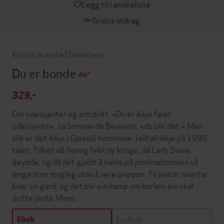
Legg til i ønskeliste
Gratis utdrag
Kristin Auestad Danielsen
Du er bonde
329,-
Om odelsjenter og antidrift. «Du er ikkje fødd
odelsjente», sa Simone de Beauvoir, «du blir det.» Men
slik er det ikkje i Gjesdal kommune. Iallfall ikkje på 1990-
talet. Tiåret då Noreg fekk ny konge, då Lady Diana
døydde, og då det gjaldt å halde på jomfrudommen så
lenge som mogleg utan å vere prippen. To jenter overtar
kvar sin gard, og det blir ein kamp om korleis ein skal
drifte jorda. Mens …
Lydbok
Ebok