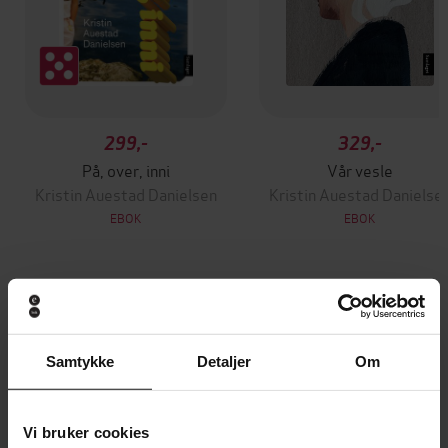
299,-
329,-
På, over, inni
Vår vesle
Kristin Auestad Danielsen
Kristin Auestad Danielse
EBOK
EBOK
Andre har også kjøpt
Samtykke
Detaljer
Om
Premium
Premium
Vinner av Rivertonprisen
Vi bruker cookies