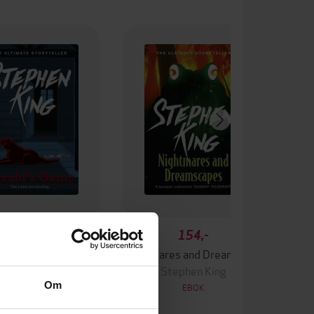
130,-
154,-
erald's Game
Nightmares and Dreamscapes
Stephen King
Stephen King
Om
EBOK
EBOK