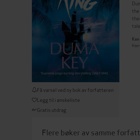
Dum
the
the
tal
Kan 
Kan 
Få varsel ved ny bok av forfatteren
Legg til i ønskeliste
Gratis utdrag
Flere bøker av samme forfat