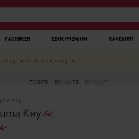
FAGBØKER
EBOK PREMIUM
GAVEKORT
 til deg i landet du befinner deg i nå.
EBØKER
ROMANER
DUMA KEY
phen King
uma Key
4,-