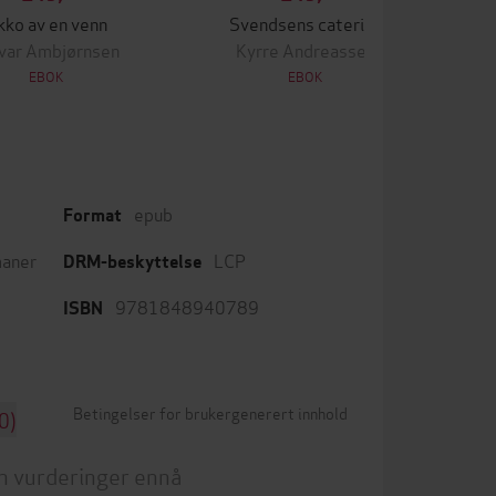
kko av en venn
Svendsens catering
var Ambjørnsen
Kyrre Andreassen
EBOK
EBOK
epub
Format
aner
LCP
DRM-beskyttelse
9781848940789
ISBN
Betingelser for brukergenerert innhold
0)
n vurderinger ennå