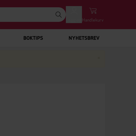
Logg inn
Handlekurv
BOKTIPS
NYHETSBREV
Lukk
×