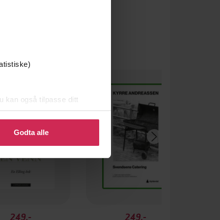
atistiske)
u kan også tilpasse ditt
 eller endre ditt samtykke.
Godta alle
249,-
249,-