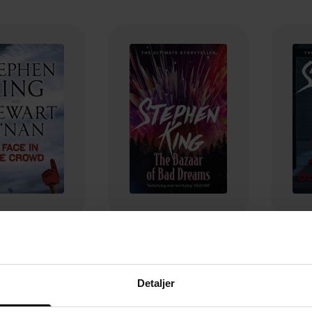
23,-
154,-
 in the Crowd
The Bazaar of Bad Dreams
G
phen King
Stephen King
Detaljer
EBOK
EBOK