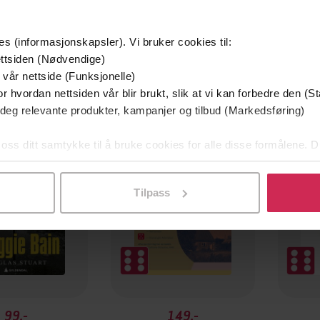
es (informasjonskapsler). Vi bruker cookies til:
ttsiden (Nødvendige)
 vår nettside (Funksjonelle)
r hvordan nettsiden vår blir brukt, slik at vi kan forbedre den (St
Premium
 deg relevante produkter, kampanjer og tilbud (Markedsføring)
 oss ditt samtykke til å bruke cookies for alle disse formålene. D
l ved å klikke på «Tilpass». Du kan når som helst trekke tilbake
Tilpass
99,-
149,-