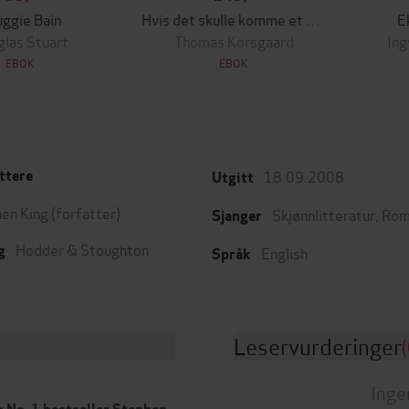
ggie Bain
Hvis det skulle komme et menneske
E
las Stuart
Thomas Korsgaard
Ing
EBOK
EBOK
18.09.2008
ttere
Utgitt
en King
(forfatter)
Skjønnlitteratur
,
Rom
Sjanger
Hodder & Stoughton
g
English
Språk
Leservurderinger
(
Inge