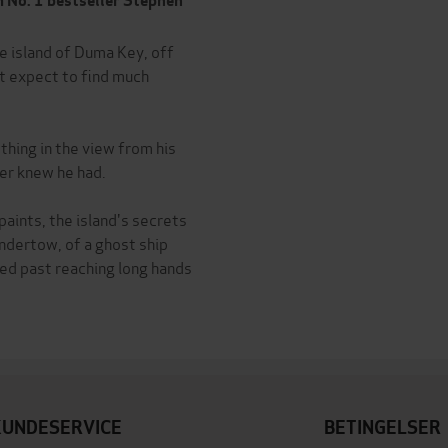
m No. 1 bestseller Stephen
 island of Duma Key, off
't expect to find much
hing in the view from his
er knew he had.
aints, the island's secrets
 undertow, of a ghost ship
ried past reaching long hands
KUNDESERVICE
BETINGELSER