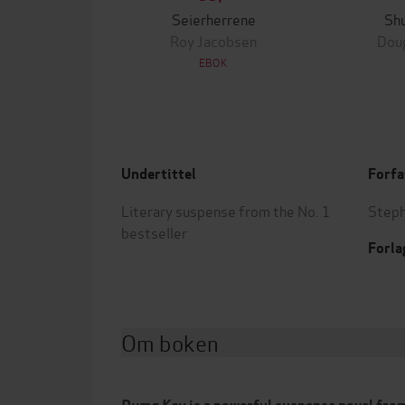
Seierherrene
Shu
Roy Jacobsen
Doug
EBOK
Undertittel
Forfa
Literary suspense from the No. 1
Steph
bestseller
Forla
Om boken