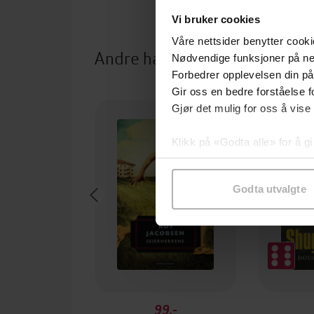
Vi bruker cookies
Våre nettsider benytter cooki
Andre har også kjøpt
Nødvendige funksjoner på ne
Forbedrer opplevelsen din på
Gir oss en bedre forståelse fo
Gjør det mulig for oss å vise
Klikk på «Godta alle» for å gi
samtykke til spesifikke formå
Godta utvalgte
99,-