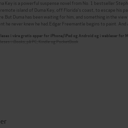
a Key is a powerful suspense novel from No. 1 bestseller Ste
 remote island of Duma Key, off Florida's coast, to escape his p
re.But Duma has been waiting for him, and something in the view
ent he never knew he had.Edgar Freemantle begins to paint. And a
leses i våre gratis apper for iPhone/iPad og Android og i webleser for
leses i iBooks, på PC, Kindle og PocketBook
ter