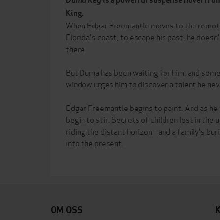
Duma Key
is a powerful suspense novel fro
King.
When Edgar Freemantle moves to the remote
Florida's coast, to escape his past, he doesn
there.
But Duma has been waiting for him, and somet
window urges him to discover a talent he nev
Edgar Freemantle begins to paint. And as he p
begin to stir. Secrets of children lost in the
riding the distant horizon - and a family's bu
into the present.
OM OSS