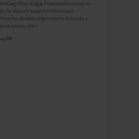
phen King.When Edgar Freemantle moves to
ast, he doesn't expect to find much
 from his window urges him to discover a
s he paints, the i…
 Mac/PC