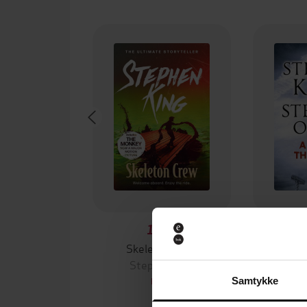
154,-
Skeleton Crew
A Face
Stephen King
Ste
EBOK
Samtykke