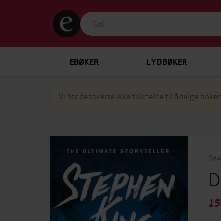
EBØKER
LYDBØKER
Vi har dessverre ikke tillatelse til å selge boken
Ste
D
15