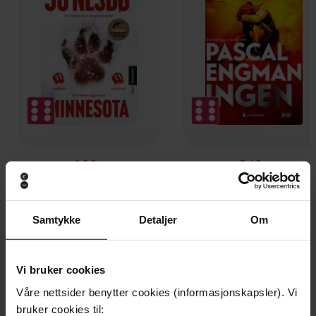
199,-
249,-
Minnesota
Ingen
Jo Nesbø
Pascal Engman
EBOK
EBOK
Samtykke
Detaljer
Om
Vi bruker cookies
Jean-Baptiste Del Amo
(forfatter),
Gøril
Våre nettsider benytter cookies (informasjonskapsler). Vi
Forfattere
Eldøen
(oversetter)
bruker cookies til: