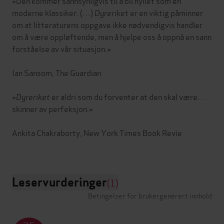
«Den kommer sannsynligvis til å bli hyllet som en
moderne klassiker. (…)
Dyreriket
er en viktig påminner
om at litteraturens oppgave ikke nødvendigvis handler
om å være oppløftende, men å hjelpe oss å oppnå en sann
forståelse av vår situasjon.»
Ian Sansom, The Guardian
«
Dyreriket
er aldri som du forventer at den skal være. . .
skinner av perfeksjon.»
Ankita Chakraborty, New York Times Book Revie
Leservurderinger
(1)
Betingelser for brukergenerert innhold