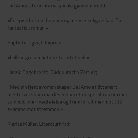
Del Amos store internasjonale gjennombrudd.
«En episk bok om familien og menneskelig råskap. En
fantastisk roman.»
Baptiste Liger, L’Express
«I all sin grusomhet en storartet bok.»
Harald Eggebrecht, Süddeutsche Zeitung
«Med sin fjerde roman skaper Del Amo et litterært
mesterverk som man leser som et desperat rop om mer
samhold, mer medfølelse og fremfor alt mer mot til å
svømme mot strømmen.»
Marisa Müller, Literaturkritik