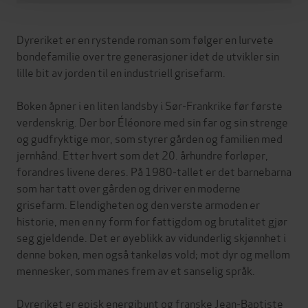
Dyreriket er en rystende roman som følger en lurvete
bondefamilie over tre generasjoner idet de utvikler sin
lille bit av jorden til en industriell grisefarm.
Boken åpner i en liten landsby i Sør-Frankrike før første
verdenskrig. Der bor Éléonore med sin far og sin strenge
og gudfryktige mor, som styrer gården og familien med
jernhånd. Etter hvert som det 20. århundre forløper,
forandres livene deres. På 1980-tallet er det barnebarna
som har tatt over gården og driver en moderne
grisefarm. Elendigheten og den verste armoden er
historie, men en ny form for fattigdom og brutalitet gjør
seg gjeldende. Det er øyeblikk av vidunderlig skjønnhet i
denne boken, men også tankeløs vold; mot dyr og mellom
mennesker, som manes frem av et sanselig språk.
Dyreriket er episk energibunt og franske Jean-Baptiste