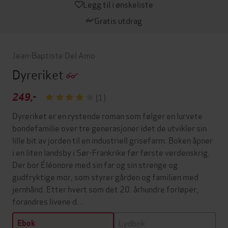
Legg til i ønskeliste
Gratis utdrag
Jean-Baptiste Del Amo
Dyreriket
249,-
(1)
Dyreriket er en rystende roman som følger en lurvete
bondefamilie over tre generasjoner idet de utvikler sin
lille bit av jorden til en industriell grisefarm. Boken åpner
i en liten landsby i Sør-Frankrike før første verdenskrig.
Der bor Éléonore med sin far og sin strenge og
gudfryktige mor, som styrer gården og familien med
jernhånd. Etter hvert som det 20. århundre forløper,
forandres livene d…
Lydbok
Ebok