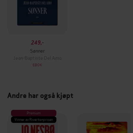
249,-
Sønner
Jean-Baptiste Del Amo
EBOK
Andre har også kjøpt
Premium
Vinner av Rivertonprisen