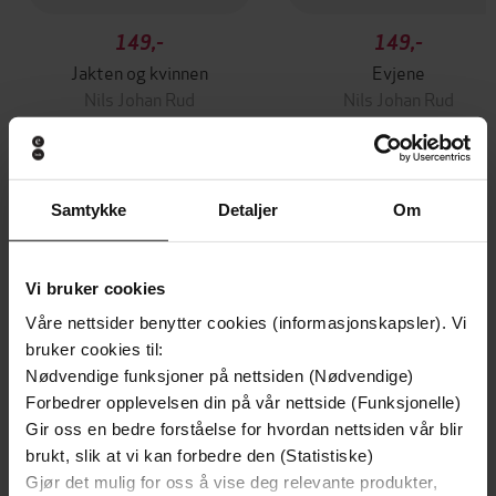
149,-
149,-
Jakten og kvinnen
Evjene
Nils Johan Rud
Nils Johan Rud
EBOK
EBOK
Samtykke
Detaljer
Om
Andre har også kjøpt
Vi bruker cookies
Premium
Premium
Våre nettsider benytter cookies (informasjonskapsler). Vi
Vinner av Rivertonprisen
Første gang på tilbud
bruker cookies til:
Nødvendige funksjoner på nettsiden (Nødvendige)
Forbedrer opplevelsen din på vår nettside (Funksjonelle)
Gir oss en bedre forståelse for hvordan nettsiden vår blir
brukt, slik at vi kan forbedre den (Statistiske)
Gjør det mulig for oss å vise deg relevante produkter,