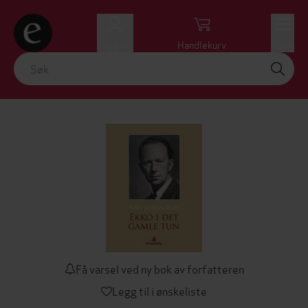
Logg inn
Handlekurv
Meny
Få varsel ved ny bok av forfatteren
Legg til i ønskeliste