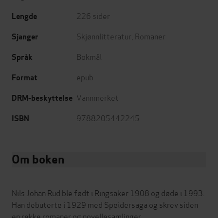
226
sider
Lengde
Skjønnlitteratur
,
Romaner
Sjanger
Bokmål
Språk
epub
Format
Vannmerket
DRM-beskyttelse
9788205442245
ISBN
Om boken
Nils Johan Rud ble født i Ringsaker 1908 og døde i 1993.
Han debuterte i 1929 med Speidersaga og skrev siden
en rekke romaner og novellesamlinger.