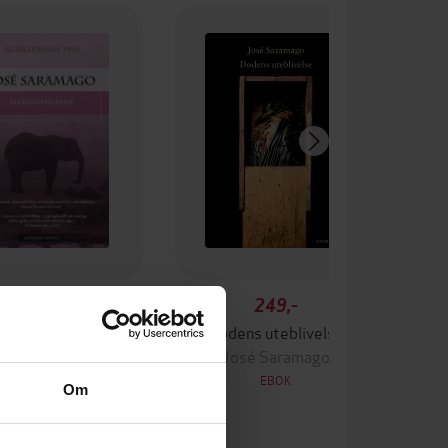
249,-
249,-
efantens reise
Dødens uteblivelse
osé Saramago
José Saramago
EBOK
EBOK
Om