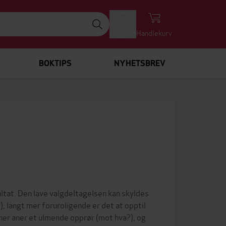
Logg inn
Handlekurv
BOKTIPS
NYHETSBREV
ltat. Den lave valgdeltagelsen kan skyldes
, langt mer foruroligende er det at opptil
r aner et ulmende opprør (mot hva?), og