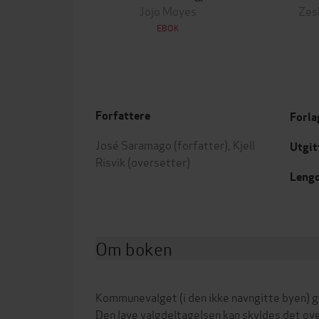
Jojo Moyes
Zes
EBOK
Forfattere
Forla
José Saramago
(forfatter),
Kjell
Utgit
Risvik
(oversetter)
Leng
Om boken
Kommunevalget (i den ikke navngitte byen) gi
Den lave valgdeltagelsen kan skyldes det o