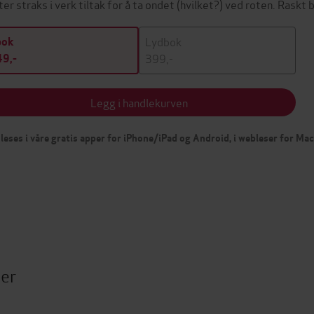
ter straks i verk tiltak for å ta ondet (hvilket?) ved roten. Raskt
Lydbok
bok
399,-
9,-
Legg i handlekurven
leses i våre gratis apper for iPhone/iPad og Android, i webleser for Ma
ter