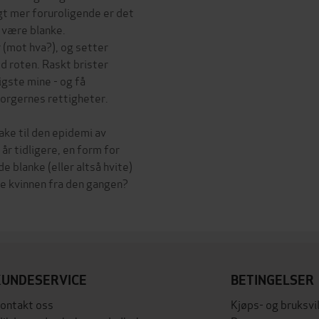
ngt mer foruroligende er det
 være blanke.
(mot hva?), og setter
ved roten. Raskt brister
gste mine - og få
borgernes rettigheter.
ake til den epidemi av
r tidligere, en form for
e blanke (eller altså hvite)
le kvinnen fra den gangen?
KUNDESERVICE
BETINGELSER
ontakt oss
Kjøps- og bruksvi