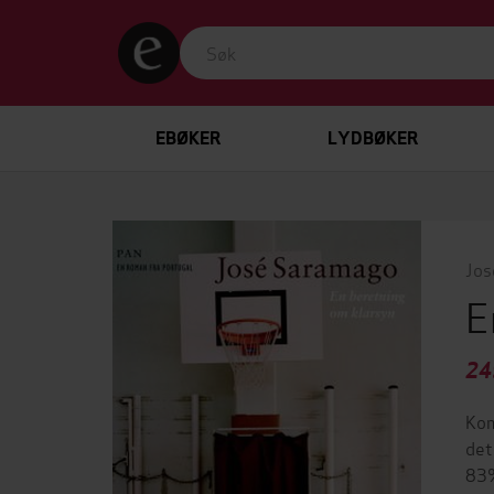
EBØKER
LYDBØKER
Jos
E
24
Kom
det
83%