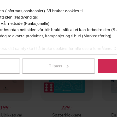
es (informasjonskapsler). Vi bruker cookies til:
ttsiden (Nødvendige)
 vår nettside (Funksjonelle)
r hvordan nettsiden vår blir brukt, slik at vi kan forbedre den (St
 deg relevante produkter, kampanjer og tilbud (Markedsføring)
 oss ditt samtykke til å bruke cookies for alle disse formålene. D
l ved å klikke på «Tilpass». Du kan når som helst trekke tilbake
Tilpass
199,-
229,-
 Ulrikkes vei
Søsterklokkene
En