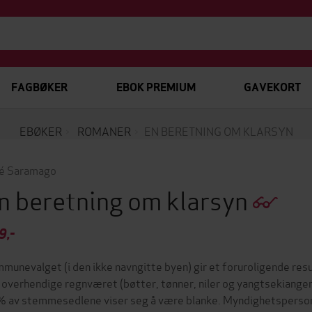
FAGBØKER
EBOK PREMIUM
GAVEKORT
EBØKER
ROMANER
EN BERETNING OM KLARSYN
é Saramago
n beretning om klarsyn
9,-
munevalget (i den ikke navngitte byen) gir et foruroligende resu
 overhendige regnværet (bøtter, tønner, niler og yangtsekianger)
 av stemmesedlene viser seg å være blanke. Myndighetspersone