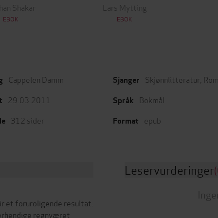
han Shakar
Lars Mytting
EBOK
EBOK
Cappelen Damm
Skjønnlitteratur
,
Rom
g
Sjanger
29.03.2011
Bokmål
t
Språk
312
sider
epub
de
Format
Leservurderinger
(
Inge
r et foruroligende resultat.
verhendige regnværet