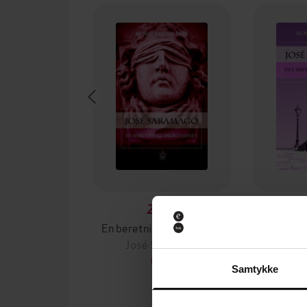
249,-
En beretning om blindhet
Det året 
José Saramago
Jos
EBOK
Samtykke