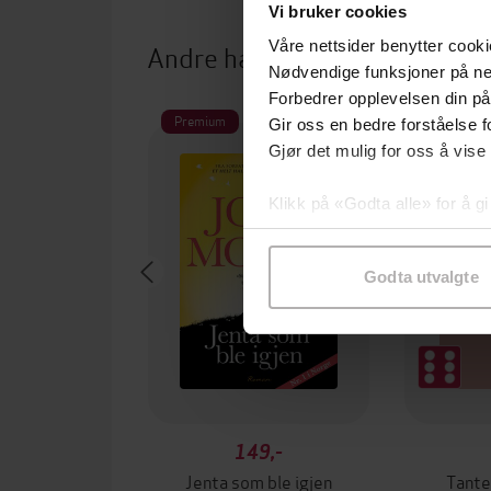
Vi bruker cookies
Våre nettsider benytter cooki
Andre har også kjøpt
Nødvendige funksjoner på ne
Forbedrer opplevelsen din på
Premium
Gir oss en bedre forståelse fo
Gjør det mulig for oss å vise
Klikk på «Godta alle» for å gi
samtykke til spesifikke formå
Godta utvalgte
149,-
Jenta som ble igjen
Tante