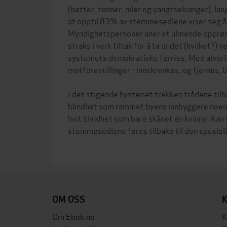
(bøtter, tønner, niler og yangtsekianger), la
at opptil 83% av stemmesedlene viser seg å
Myndighetspersoner aner et ulmende opprør 
straks i verk tiltak for å ta ondet (hvilket?) 
systemets demokratiske ferniss. Med alvorli
motforestillinger - innskrenkes, og fjernes, 
I det stigende hysteriet trekkes trådene tilb
blindhet som rammet byens innbyggere noen å
hvit blindhet som bare skånet én kvinne. Kan d
stemmesedlene føres tilbake til den spesiel
OM OSS
Om Ebok.no
K