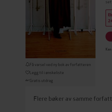
set
E
24
Kan 
Få varsel ved ny bok av forfatteren
Legg til i ønskeliste
Gratis utdrag
Flere bøker av samme forfat