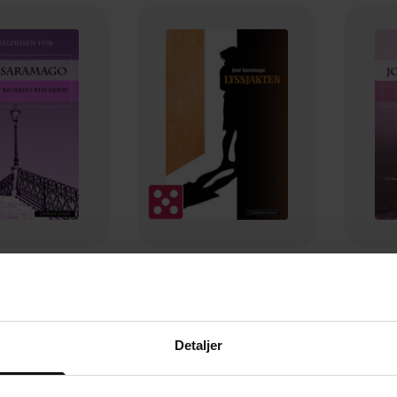
249,-
249,-
Ricardo Reis døde
Lyssjakten
El
é Saramago
José Saramago
J
EBOK
EBOK
Detaljer