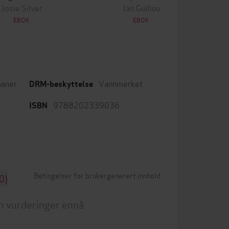
Josie Silver
Jan Guillou
EBOK
EBOK
aner
Vannmerket
DRM-beskyttelse
9788202339036
ISBN
Betingelser for brukergenerert innhold
0)
n vurderinger ennå