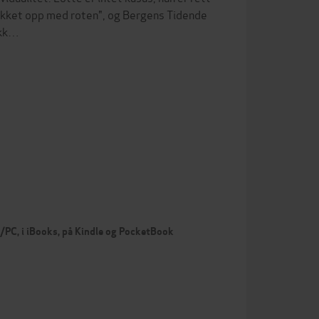
rykket opp med roten", og Bergens Tidende
ikk…
c/PC, i iBooks, på Kindle og PocketBook