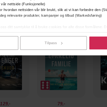
 vår nettside (Funksjonelle)
r hvordan nettsiden vår blir brukt, slik at vi kan forbedre den (St
 deg relevante produkter, kampanjer og tilbud (Markedsføring)
 oss ditt samtykke til å bruke cookies for alle disse formålene. D
mium
Premium
l ved å klikke på «Tilpass». Du kan når som helst trekke tilbake
g på tilbud
Tilpass
129,-
79,-