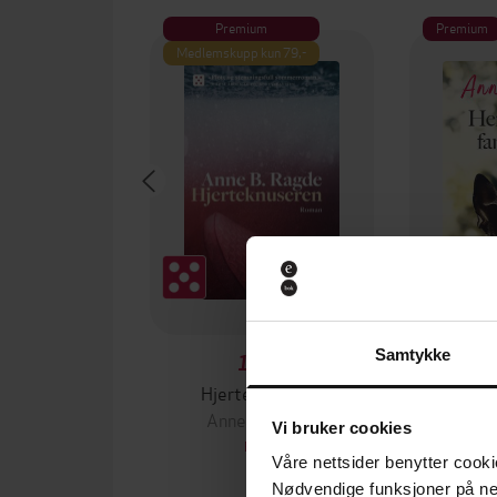
Premium
Premium
Medlemskupp kun 79,-
Samtykke
149,-
Hjerteknuseren
Anne B. Ragde
Ann
Vi bruker cookies
EBOK
Våre nettsider benytter cooki
Nødvendige funksjoner på ne