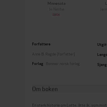
Minnesota
Jo Nesbø
Jørn
EBOK
Forfattere
Utgit
Anne B. Ragde
(forfatter)
Leng
Bonnier norsk forlag
Forlag
Sjang
Om boken
En sterk historie om Lotte, åtte år, som mis