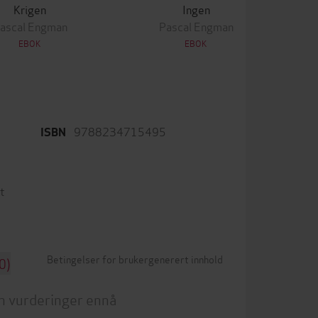
Krigen
Ingen
ascal Engman
Pascal Engman
EBOK
EBOK
9788234715495
ISBN
t
Betingelser for brukergenerert innhold
0)
n vurderinger ennå