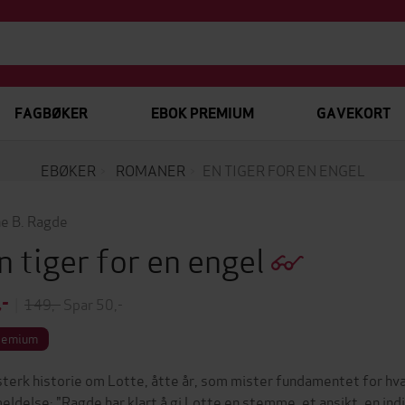
FAGBØKER
EBOK PREMIUM
GAVEKORT
EBØKER
ROMANER
EN TIGER FOR EN ENGEL
e B. Ragde
n tiger for en engel
,-
|
149,-
Spar 50,-
remium
sterk historie om Lotte, åtte år, som mister fundamentet for hva
eldelse: "Ragde har klart å gi Lotte en stemme, et ansikt, en indiv