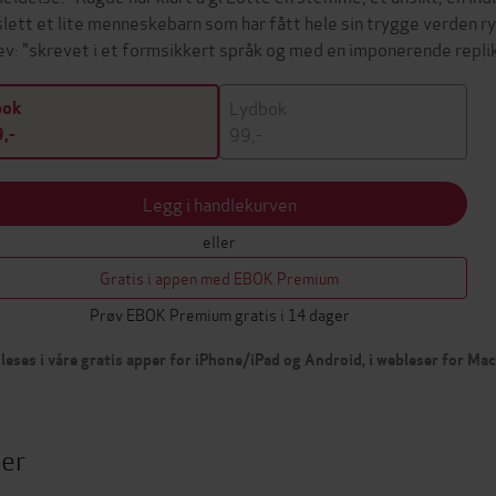
slett et lite menneskebarn som har fått hele sin trygge verden 
ev: "skrevet i et formsikkert språk og med en imponerende repl
Lydbok
bok
99,-
,-
Legg i handlekurven
eller
Gratis i appen med EBOK Premium
Prøv EBOK Premium gratis i 14 dager
leses i våre gratis apper for iPhone/iPad og Android, i webleser for Ma
ter