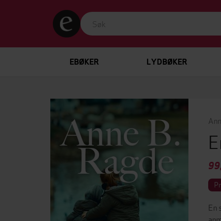
EBØKER
LYDBØKER
Ann
E
99
P
En 
anm