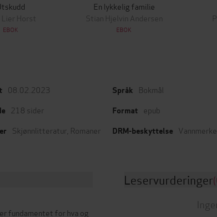
Utskudd
En lykkelig familie
 Lier Horst
Stian Hjelvin Andersen
P
EBOK
EBOK
08.02.2023
Bokmål
t
Språk
218
sider
epub
de
Format
Skjønnlitteratur
,
Romaner
Vannmerke
er
DRM-beskyttelse
Leservurderinger
(
Inge
ter fundamentet for hva og