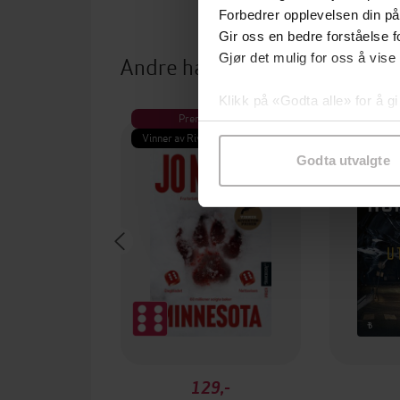
Forbedrer opplevelsen din på
Gir oss en bedre forståelse fo
Andre har også kjøpt
Gjør det mulig for oss å vise
Klikk på «Godta alle» for å gi
Premium
Pre
samtykke til spesifikke formå
Vinner av Rivertonprisen
Første gan
Godta utvalgte
129,-