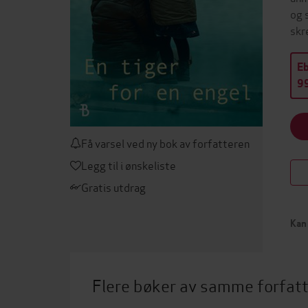
og 
skr
E
99
Få varsel ved ny bok av forfatteren
Legg til i ønskeliste
Gratis utdrag
Kan 
Flere bøker av samme forfat