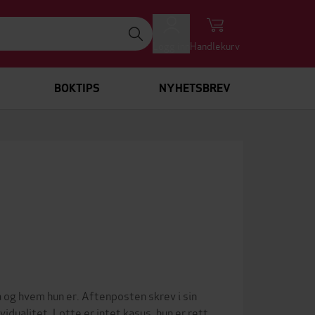
Logg inn
Handlekurv
BOKTIPS
NYHETSBREV
 og hvem hun er. Aftenposten skrev i sin
idualitet. Lotte er intet kasus, hun er rett