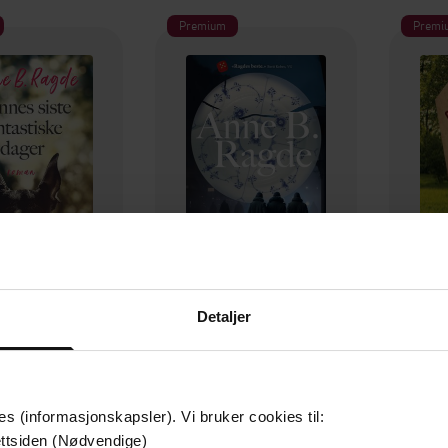
Premium
Premi
Detaljer
99,-
99,-
Hennes siste fantastiske dager
Arsenikktårnet
e B. Ragde
Anne B. Ragde
A
EBOK
EBOK
es (informasjonskapsler). Vi bruker cookies til:
ttsiden (Nødvendige)