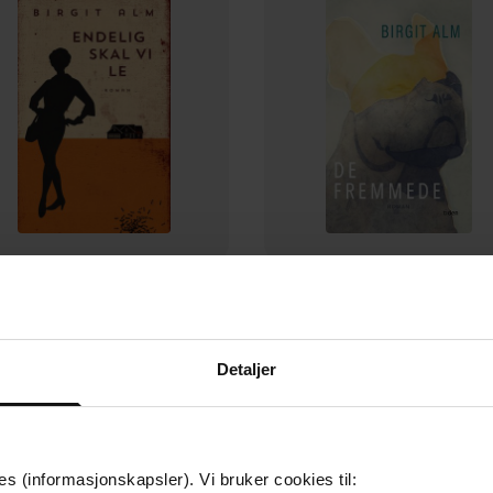
199,-
249,-
Endelig skal vi le
De fremmede
Birgit Alm
Birgit Alm
Detaljer
EBOK
EBOK
es (informasjonskapsler). Vi bruker cookies til: