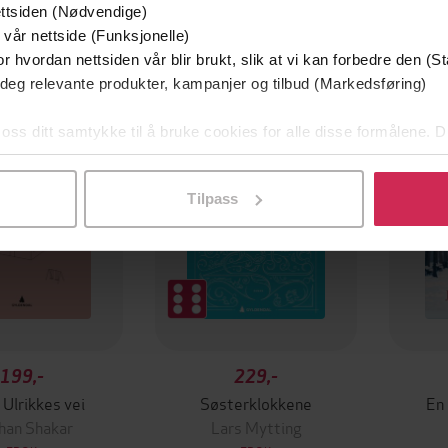
ttsiden (Nødvendige)
 vår nettside (Funksjonelle)
r hvordan nettsiden vår blir brukt, slik at vi kan forbedre den (St
 deg relevante produkter, kampanjer og tilbud (Markedsføring)
 oss ditt samtykke til å bruke cookies for alle disse formålene. D
l ved å klikke på «Tilpass». Du kan når som helst trekke tilbake
Tilpass
199,-
229,-
 Ulrikkes vei
Søsterklokkene
En
han Shakar
Lars Mytting