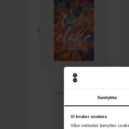
249,-
Om å elske
Ingvar Ambjørnsen
Samtykke
EBOK
Vi bruker cookies
Våre nettsider benytter cooki