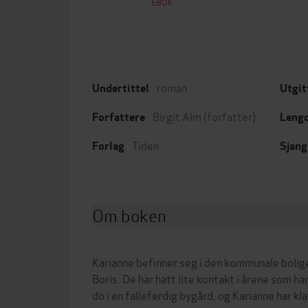
EBOK
roman
Undertittel
Utgit
Birgit Alm
(forfatter)
Forfattere
Leng
Tiden
Forlag
Sjang
Om boken
Karianne befinner seg i den kommunale boligen
Boris. De har hatt lite kontakt i årene som ha
do i en falleferdig bygård, og Karianne har kl