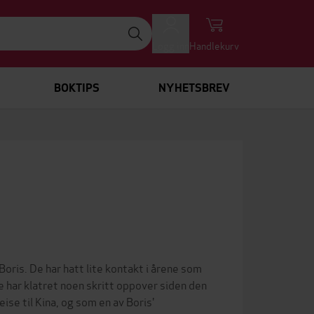
Logg inn
Handlekurv
BOKTIPS
NYHETSBREV
Boris. De har hatt lite kontakt i årene som
ne har klatret noen skritt oppover siden den
eise til Kina, og som en av Boris'