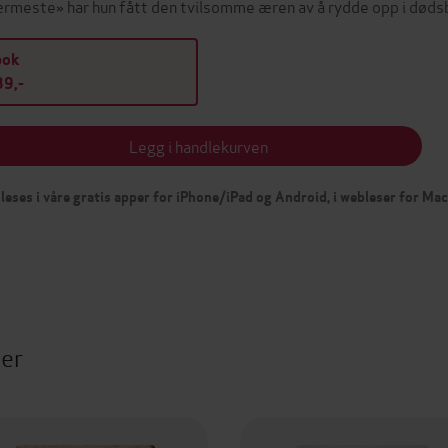
rmeste» har hun fått den tvilsomme æren av å rydde opp i død
bok
9,-
Legg i handlekurven
leses i våre gratis apper for iPhone/iPad og Android, i webleser for Ma
ter