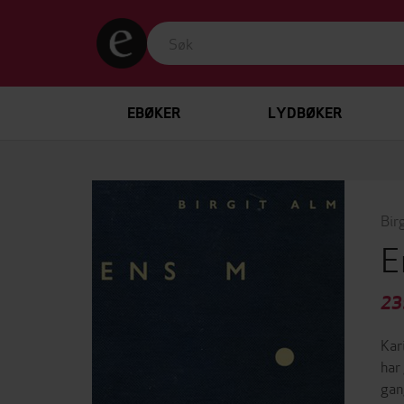
EBØKER
LYDBØKER
Bir
E
23
Kar
har
gan