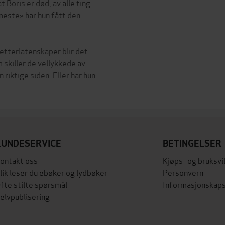
 Boris er død, av alle ting
rmeste» har hun fått den
etterlatenskaper blir det
 skiller de vellykkede av
 riktige siden. Eller har hun
KUNDESERVICE
BETINGELSER
ontakt oss
Kjøps- og bruksvi
lik leser du ebøker og lydbøker
Personvern
fte stilte spørsmål
Informasjonskaps
elvpublisering