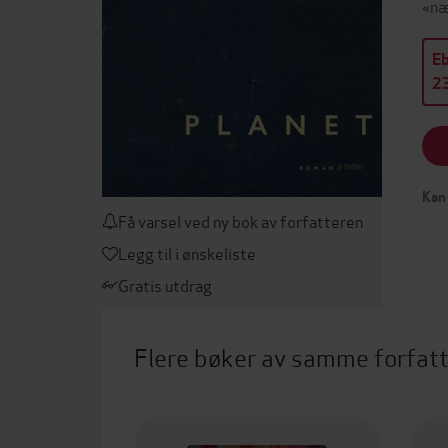
«næ
E
23
Kan 
Få varsel ved ny bok av forfatteren
Legg til i ønskeliste
Gratis utdrag
Flere bøker av samme forfat