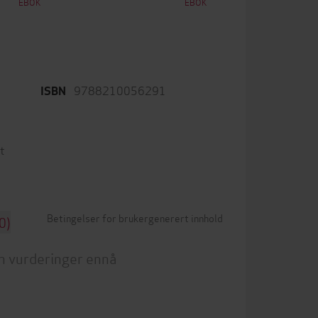
EBOK
EBOK
9788210056291
ISBN
t
Betingelser for brukergenerert innhold
0)
n vurderinger ennå