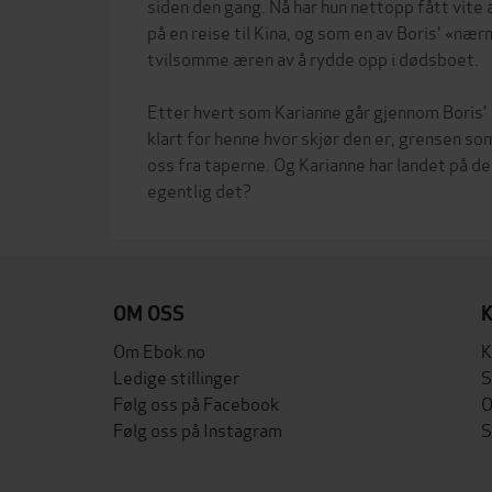
siden den gang. Nå har hun nettopp fått vite at
på en reise til Kina, og som en av Boris' «næ
tvilsomme æren av å rydde opp i dødsboet.
Etter hvert som Karianne går gjennom Boris' 
klart for henne hvor skjør den er, grensen som
oss fra taperne. Og Karianne har landet på den
OM OSS
Om Ebok.no
K
Ledige stillinger
S
Følg oss på Facebook
O
Følg oss på Instagram
S