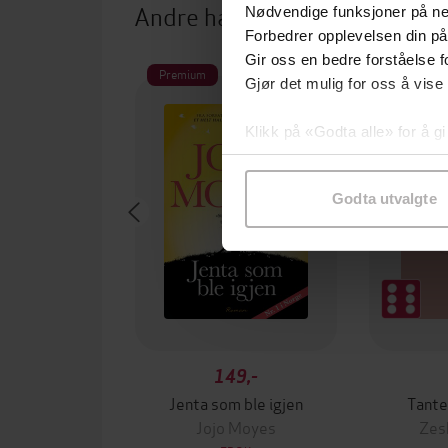
Andre har også kjøpt
Nødvendige funksjoner på ne
Forbedrer opplevelsen din på
Gir oss en bedre forståelse fo
Premium
Gjør det mulig for oss å vise
Klikk på «Godta alle» for å gi
samtykke til spesifikke formå
Godta utvalgte
149,-
Jenta som ble igjen
Tante
Jojo Moyes
Zes