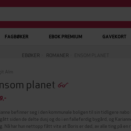
FAGBØKER
EBOK PREMIUM
GAVEKORT
EBØKER
ROMANER
ENSOM PLANET
git Alm
nsom planet
9,-
ianne befinner seg i den kommunale boligen til sin tidligere nabo 
 gått siden de delte dusj og do i en falleferdig bygård, og Karian
g. Nå har hun nettopp fått vite at Boris er død, av alle ting på en r