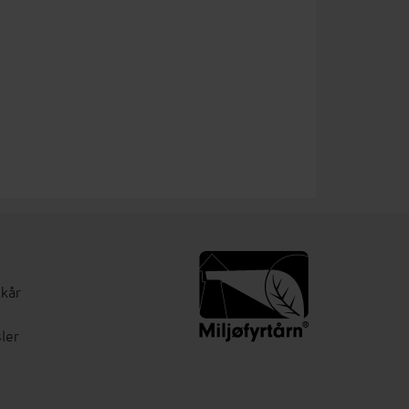
lkår
ler