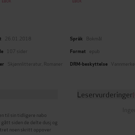
EBOK
EBOK
26.01.2018
Bokmål
t
Språk
107
sider
epub
de
Format
Skjønnlitteratur
,
Romaner
Vannmerke
er
DRM-beskyttelse
Leservurderinger
(
Inge
 til sin tidligere nabo
r gått siden de delte dusj og
atret noen skritt oppover