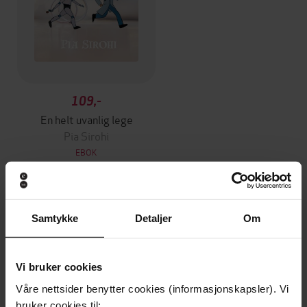
109,-
En helt uvanlig lege
Pia Sirohi
EBOK
Andre har også kjøpt
Samtykke
Detaljer
Om
Premium
Premium
Vi bruker cookies
Vinner av Rivertonprisen
Første gang på tilbud
Våre nettsider benytter cookies (informasjonskapsler). Vi
bruker cookies til: