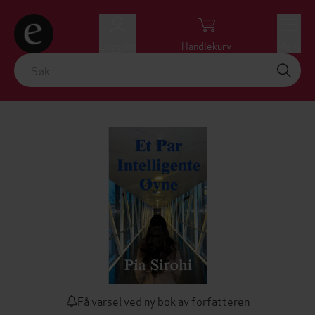
Logg inn
Handlekurv
Meny
Få varsel ved ny bok av forfatteren