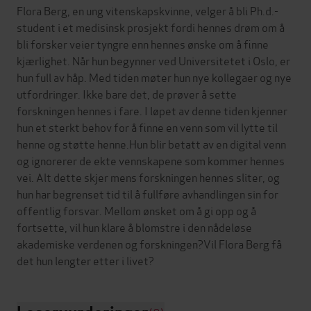
Flora Berg, en ung vitenskapskvinne, velger å bli Ph.d.-
student i et medisinsk prosjekt fordi hennes drøm om å
bli forsker veier tyngre enn hennes ønske om å finne
kjærlighet. Når hun begynner ved Universitetet i Oslo, er
hun full av håp. Med tiden møter hun nye kollegaer og nye
utfordringer. Ikke bare det, de prøver å sette
forskningen hennes i fare. I løpet av denne tiden kjenner
hun et sterkt behov for å finne en venn som vil lytte til
henne og støtte henne.Hun blir betatt av en digital venn
og ignorerer de ekte vennskapene som kommer hennes
vei. Alt dette skjer mens forskningen hennes sliter, og
hun har begrenset tid til å fullføre avhandlingen sin for
offentlig forsvar. Mellom ønsket om å gi opp og å
fortsette, vil hun klare å blomstre i den nådeløse
akademiske verdenen og forskningen?Vil Flora Berg få