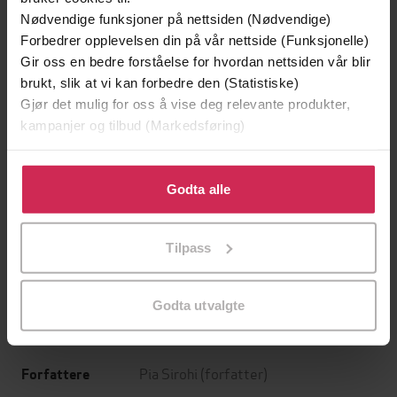
Nødvendige funksjoner på nettsiden (Nødvendige)
Forbedrer opplevelsen din på vår nettside (Funksjonelle)
Gir oss en bedre forståelse for hvordan nettsiden vår blir
brukt, slik at vi kan forbedre den (Statistiske)
Gjør det mulig for oss å vise deg relevante produkter,
kampanjer og tilbud (Markedsføring)
Klikk på «Godta alle» for å gi oss ditt samtykke til å
bruke cookies for alle disse formålene. Du kan også
Godta alle
199,-
349,-
tilpasse ditt samtykke til spesifikke formål ved å klikke
på «Tilpass». Du kan når som helst trekke tilbake eller
Minnesota
Utskudd
Tilpass
endre ditt samtykke.
Jo Nesbø
Jørn Lier Horst
EBOK
EBOK
Godta utvalgte
Pia Sirohi
(forfatter)
Forfattere