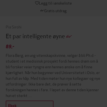
Legg til i ønskeliste
Gratis utdrag
Pia Sirohi
Et par intelligente øyne
89,-
Flora Berg, en ung vitenskapskvinne, velger å bli Ph.d.-
student i et medisinsk prosjekt fordi hennes drøm om å
bli forsker veier tyngre enn hennes ønske om å finne
kjærlighet. Når hun begynner ved Universitetet i Oslo, er
hun full av håp. Med tiden møter hun nye kollegaer og nye
utfordringer. Ikke bare det, de prøver å sette
forskningen hennes i fare. I løpet av denne tiden kjenner
hun et sterkt …
Ebok