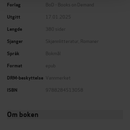
BoD - Books on Demand
Forlag
17.01.2025
Utgitt
380
sider
Lengde
Skjønnlitteratur
,
Romaner
Sjanger
Bokmål
Språk
epub
Format
Vannmerket
DRM-beskyttelse
9788284513058
ISBN
Om boken