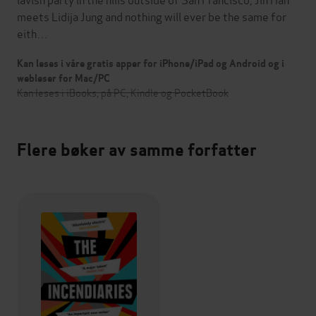
meets Lidija Jung and nothing will ever be the same for
eith…
Kan leses i våre gratis apper for iPhone/iPad og Android og i
webleser for Mac/PC
Kan leses i iBooks, på PC, Kindle og PocketBook
Flere bøker av samme forfatter