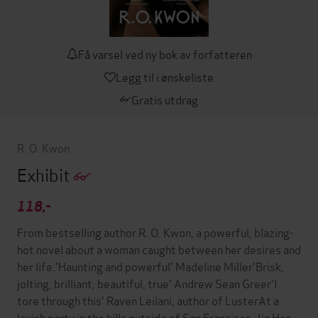
Få varsel ved ny bok av forfatteren
Legg til i ønskeliste
Gratis utdrag
R. O. Kwon
Exhibit
118,-
From bestselling author R. O. Kwon, a powerful, blazing-
hot novel about a woman caught between her desires and
her life.'Haunting and powerful' Madeline Miller'Brisk,
jolting, brilliant, beautiful, true' Andrew Sean Greer'I
tore through this' Raven Leilani, author of LusterAt a
lavish party in the hills outside of San Francisco, Jin Han