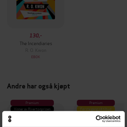
130,-
The Incendiaries
R. O. Kwon
EBOK
Andre har også kjøpt
Premium
Premium
Vinner av Rivertonprisen
Første gang på tilbud