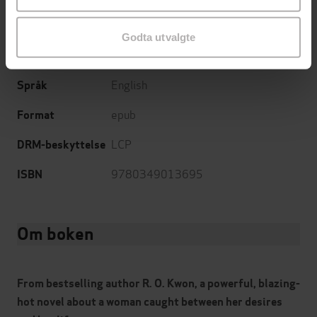
24.05.2024
Utgitt
Godta utvalgte
Skjønnlitteratur
,
Romaner
Sjanger
English
Språk
epub
Format
LCP
DRM-beskyttelse
9780349013695
ISBN
Om boken
From bestselling author R. O. Kwon, a powerful, blazing-
hot novel about a woman caught between her desires