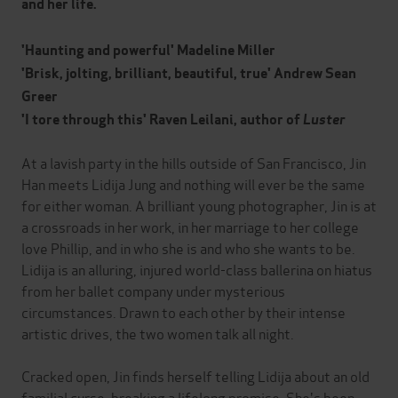
and her life.
'Haunting and powerful' Madeline Miller
'Brisk, jolting, brilliant, beautiful, true' Andrew Sean
Greer
'I tore through this' Raven Leilani, author of
Luster
At a lavish party in the hills outside of San Francisco, Jin
Han meets Lidija Jung and nothing will ever be the same
for either woman. A brilliant young photographer, Jin is at
a crossroads in her work, in her marriage to her college
love Phillip, and in who she is and who she wants to be.
Lidija is an alluring, injured world-class ballerina on hiatus
from her ballet company under mysterious
circumstances. Drawn to each other by their intense
artistic drives, the two women talk all night.
Cracked open, Jin finds herself telling Lidija about an old
familial curse, breaking a lifelong promise. She's been