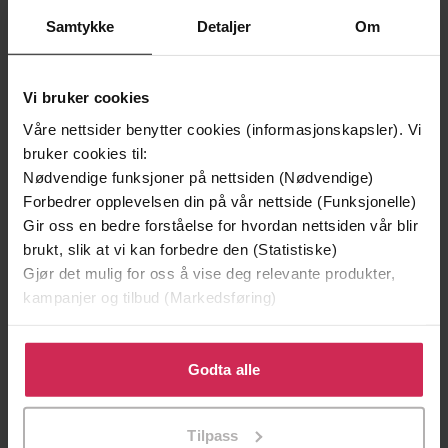
Samtykke
Detaljer
Om
Vi bruker cookies
Våre nettsider benytter cookies (informasjonskapsler). Vi
bruker cookies til:
Nødvendige funksjoner på nettsiden (Nødvendige)
Forbedrer opplevelsen din på vår nettside (Funksjonelle)
199,-
349,-
Gir oss en bedre forståelse for hvordan nettsiden vår blir
Minnesota
Utskudd
brukt, slik at vi kan forbedre den (Statistiske)
Jo Nesbø
Jørn Lier Horst
Gjør det mulig for oss å vise deg relevante produkter,
EBOK
EBOK
kampanjer og tilbud (Markedsføring)
Klikk på «Godta alle» for å gi oss ditt samtykke til å
bruke cookies for alle disse formålene. Du kan også
Godta alle
tilpasse ditt samtykke til spesifikke formål ved å klikke
R. O. Kwon
(forfatter)
Forfattere
på «Tilpass». Du kan når som helst trekke tilbake eller
Tilpass
Virago
Forlag
endre ditt samtykke.