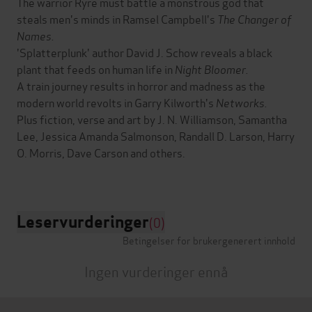
The warrior Ryre must battle a monstrous god that
steals men's minds in Ramsel Campbell's
The Changer of
Names.
'Splatterplunk' author David J. Schow reveals a black
plant that feeds on human life in
Night Bloomer.
A train journey results in horror and madness as the
modern world revolts in Garry Kilworth's
Networks.
Plus fiction, verse and art by J. N. Williamson, Samantha
Lee, Jessica Amanda Salmonson, Randall D. Larson, Harry
O. Morris, Dave Carson and others.
Leservurderinger
(0)
Betingelser for brukergenerert innhold
Ingen vurderinger ennå