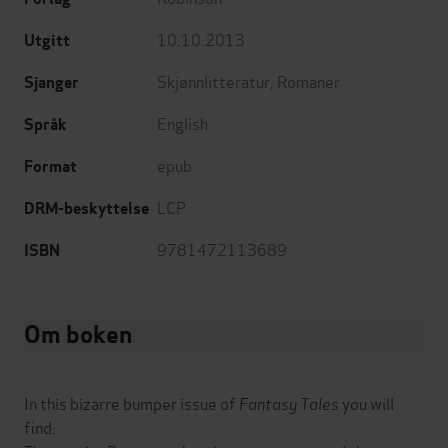
10.10.2013
Utgitt
Skjønnlitteratur
,
Romaner
Sjanger
English
Språk
epub
Format
LCP
DRM-beskyttelse
9781472113689
ISBN
Om boken
In this bizarre bumper issue of
Fantasy Tales
you will
find: