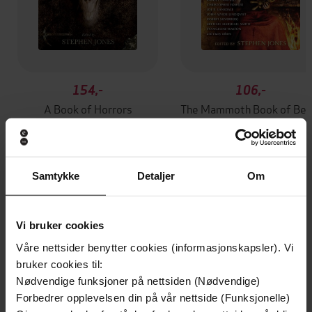
154,-
106,-
A Book of Horrors
The Mammoth Book of
Stephen Jones
Stephen Jones
EBOK
EBOK
Samtykke
Detaljer
Om
Andre har også kjøpt
Vi bruker cookies
Våre nettsider benytter cookies (informasjonskapsler). Vi
Premium
Premium
bruker cookies til:
Vinner av Rivertonprisen
Første gang på tilbud
Nødvendige funksjoner på nettsiden (Nødvendige)
Forbedrer opplevelsen din på vår nettside (Funksjonelle)