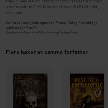
train journey results in horror and madness as the modern
world revolts in Garry Kilworth's Networks.Plus fiction,
verse and…
Kan leses i våre gratis apper for iPhone/iPad og Android og i
webleser for Mac/PC
Kan leses i iBooks, på PC, Kindle og PocketBook
Flere bøker av samme forfatter