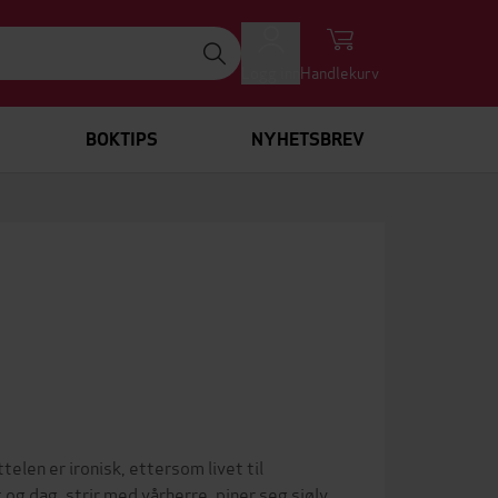
Logg inn
Handlekurv
BOKTIPS
NYHETSBREV
elen er ironisk, ettersom livet til
og dag, strir med vårherre, piner seg sjølv