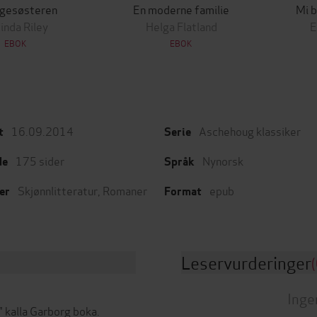
gesøsteren
En moderne familie
Mi b
inda Riley
Helga Flatland
E
EBOK
EBOK
16.09.2014
Aschehoug klassiker
t
Serie
175
sider
Nynorsk
de
Språk
Skjønnlitteratur
,
Romaner
epub
er
Format
Leservurderinger
(
Inge
" kalla Garborg boka.