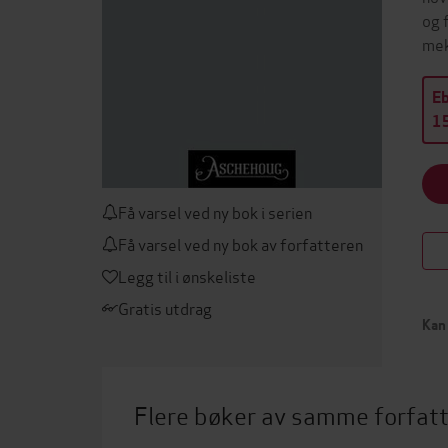
og 
mek
E
15
Få varsel ved ny bok i serien
Få varsel ved ny bok av forfatteren
Legg til i ønskeliste
Gratis utdrag
Kan 
Flere bøker av samme forfat