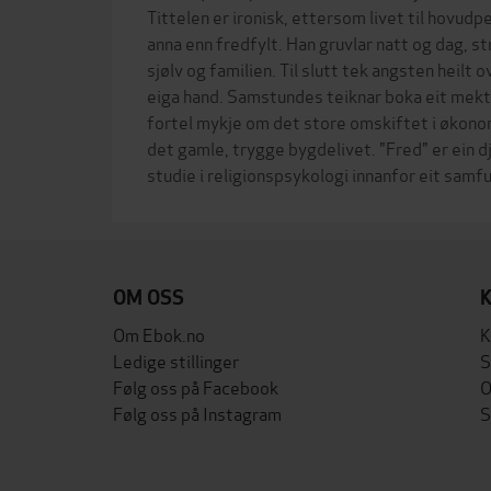
Tittelen er ironisk, ettersom livet til hovudp
anna enn fredfylt. Han gruvlar natt og dag, st
sjølv og familien. Til slutt tek angsten heilt o
eiga hand. Samstundes teiknar boka eit mekt
fortel mykje om det store omskiftet i økonom
det gamle, trygge bygdelivet. "Fred" er ein
OM OSS
Om Ebok.no
K
Ledige stillinger
S
Følg oss på Facebook
O
Følg oss på Instagram
S