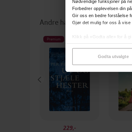
Nødvendige funksjoner på ne
Forbedrer opplevelsen din på
Gir oss en bedre forståelse fo
Andre har også kjøpt
Gjør det mulig for oss å vise
Klikk på «Godta alle» for å gi
Premium
samtykke til spesifikke formå
Godta utvalgte
229,-