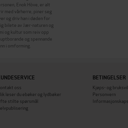
ersonen, Enok Hòve, er alt
rir med vårherre, piner seg
ver og driv han i døden for
ig bilete av Jær-naturen og
i og kultur som reiv opp
 djuptborande og spennande
KUNDESERVICE
BETINGELSER
ontakt oss
Kjøps- og bruksvi
lik leser du ebøker og lydbøker
Personvern
fte stilte spørsmål
Informasjonskaps
elvpublisering