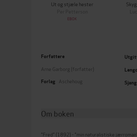
Ut og stjæle hester
Skyg
Per Petterson
Luc
EBOK
Forfattere
Utgit
Arne Garborg
(forfatter)
Leng
Aschehoug
Forlag
Sjang
Om boken
"Fred" (1892) - "min naturalistiske jærroman