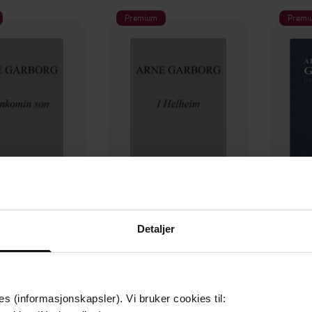
Premium
Premi
49,-
49,-
Detaljer
mkomin son
I Helheim
e Garborg
Arne Garborg
EBOK
EBOK
es (informasjonskapsler). Vi bruker cookies til: