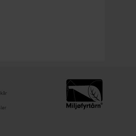
lkår
ler