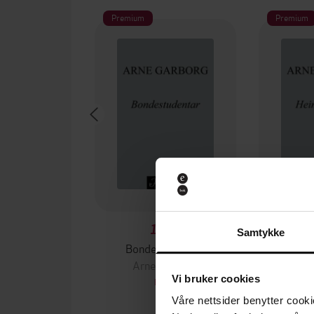
Premium
Premium
159,-
Samtykke
Bondestudentar
Hei
Arne Garborg
Arn
Vi bruker cookies
EBOK
Våre nettsider benytter cooki