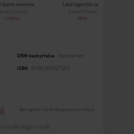
riljante venninne
Land ingen har sett
K
lena Ferrante
Edvard Hoem
LYDBOK
EBOK
Vannmerket
DRM-beskyttelse
9788203357503
ISBN
Betingelser for brukergenerert innhold
0)
n vurderinger ennå