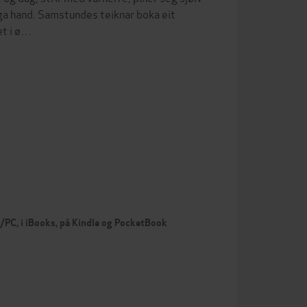
eiga hand. Samstundes teiknar boka eit
et i ø…
c/PC, i iBooks, på Kindle og PocketBook