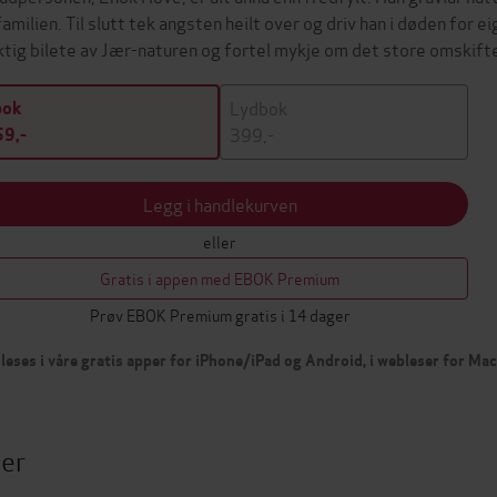
familien. Til slutt tek angsten heilt over og driv han i døden for 
tig bilete av Jær-naturen og fortel mykje om det store omskift
Lydbok
bok
399,-
9,-
Legg i handlekurven
eller
Gratis i appen med EBOK Premium
Prøv EBOK Premium gratis i 14 dager
leses i våre gratis apper for iPhone/iPad og Android, i webleser for Ma
ter