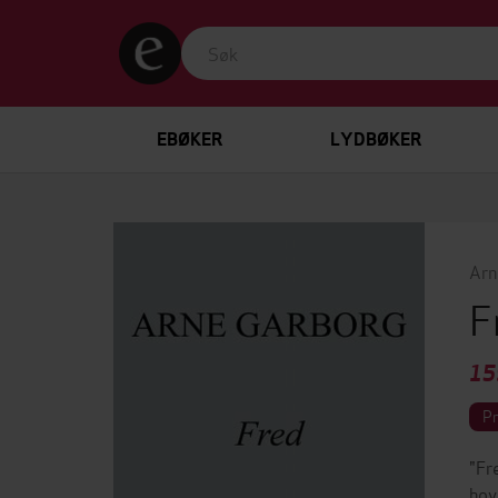
EBØKER
LYDBØKER
Arn
F
15
P
"Fr
hov