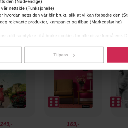
ttsiden (Nødvendige)
 vår nettside (Funksjonelle)
r hvordan nettsiden vår blir brukt, slik at vi kan forbedre den (St
 deg relevante produkter, kampanjer og tilbud (Markedsføring)
 oss ditt samtykke til å bruke cookies for alle disse formålene. D
Premium
P
l ved å klikke på «Tilpass». Du kan når som helst trekke tilbake
Boka b
Tilpass
249,-
169,-