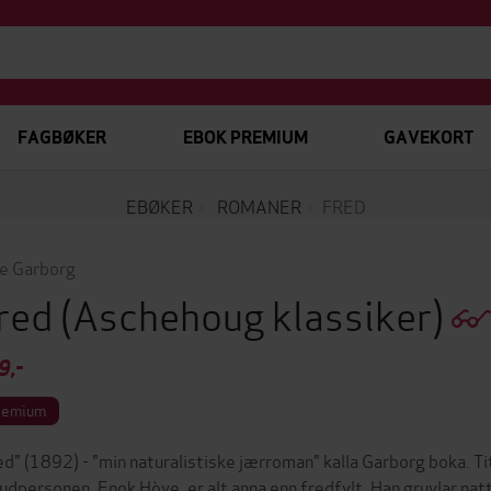
FAGBØKER
EBOK PREMIUM
GAVEKORT
EBØKER
ROMANER
FRED
e Garborg
red
(Aschehoug klassiker)
9,-
remium
ed" (1892) - "min naturalistiske jærroman" kalla Garborg boka. Titt
udpersonen, Enok Hòve, er alt anna enn fredfylt. Han gruvlar natt 