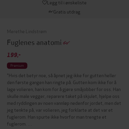
Legg til i ønskeliste
Gratis utdrag
Merethe Lindstrøm
Fuglenes anatomi
199,-
Premium
"Hvis det betyr noe, så åpnet jeg ikke for gutten heller
den første gangen han ringte på. Gutten kom ikke for å
lage volieren, han kom for å gjøre småjobber for oss. Han
skulle male vegger, reparere taket på skjulet, hjelpe oss
med ryddingen av noen vannløp nedenfor jordet, men det
jeg tenkte på, var volieren, jeg forklarte at det var et
fuglerom. Han spurte ikke hvorfor man trengte et
fuglerom. …