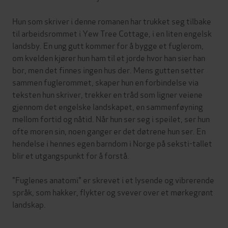
Hun som skriver i denne romanen har trukket seg tilbake
til arbeidsrommet i Yew Tree Cottage, i en liten engelsk
landsby. En ung gutt kommer for å bygge et fuglerom,
om kvelden kjører hun ham til et jorde hvor han sier han
bor, men det finnes ingen hus der. Mens gutten setter
sammen fuglerommet, skaper hun en forbindelse via
teksten hun skriver, trekker en tråd som ligner veiene
gjennom det engelske landskapet, en sammenføyning
mellom fortid og nåtid. Når hun ser seg i speilet, ser hun
ofte moren sin, noen ganger er det døtrene hun ser. En
hendelse i hennes egen barndom i Norge på seksti-tallet
blir et utgangspunkt for å forstå.
"Fuglenes anatomi" er skrevet i et lysende og vibrerende
språk, som hakker, flykter og svever over et mørkegrønt