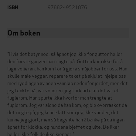
9788249521876
ISBN
Om boken
"Hvis det betyr noe, så åpnet jeg ikke for gutten heller
den første gangen han ringte på. Gutten kom ikke for å
lage volieren, han kom for å gjøre småjobber for oss. Han
skulle male vegger, reparere taket på skjulet, hjelpe oss
med ryddingen av noen vannløp nedenfor jordet, men det
jeg tenkte på, var volieren, jeg forklarte at det var et
fuglerom. Han spurte ikke hvorfor man trengte et
fuglerom. Jeg var alene da han kom, og ble overrasket da
det ringte på, jeg kunne latt som jeg ikke var der, det
kunne jeg gjort, men så begynte han å banke på da ingen
åpnet for klokka, og hundene bjeffet og ulte. De liker
heller ikke folk de ikke kjenner."