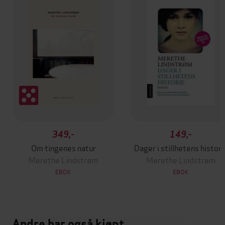
349,-
149,-
Om tingenes natur
Dager i stillhetens histori
Merethe Lindstrøm
Merethe Lindstrøm
EBOK
EBOK
Andre har også kjøpt