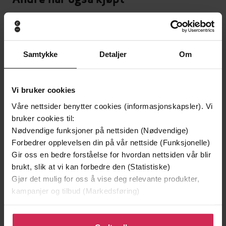
Premium
Premium
Vinner av Rivertonprisen
Samtykke
Detaljer
Om
Vi bruker cookies
Våre nettsider benytter cookies (informasjonskapsler). Vi
bruker cookies til:
Nødvendige funksjoner på nettsiden (Nødvendige)
Forbedrer opplevelsen din på vår nettside (Funksjonelle)
Gir oss en bedre forståelse for hvordan nettsiden vår blir
brukt, slik at vi kan forbedre den (Statistiske)
Gjør det mulig for oss å vise deg relevante produkter,
199,-
149,-
kampanjer og tilbud (Markedsføring)
Minnesota
En lykkelig familie
Jo Nesbø
Stian Hjelvin Andersen
Klikk på «Godta alle» for å gi oss ditt samtykke til å
EBOK
EBOK