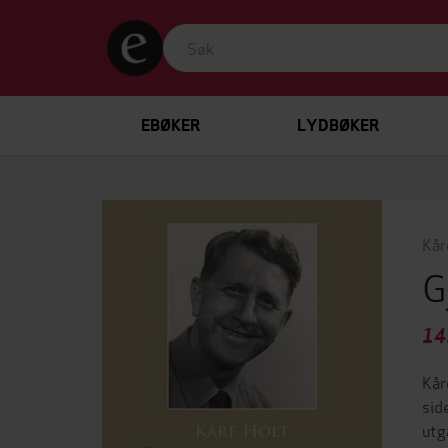
EBØKER
LYDBØKER
Kår
G
14
Kår
sid
utg