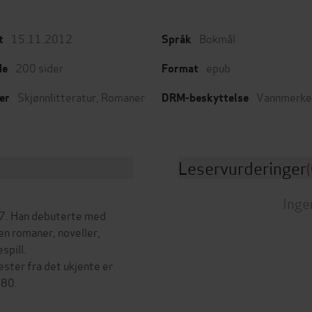
15.11.2012
Bokmål
t
Språk
200
sider
epub
de
Format
Skjønnlitteratur
,
Romaner
Vannmerke
er
DRM-beskyttelse
Leservurderinger
(
Inge
97. Han debuterte med
en romaner, noveller,
spill.
ester fra det ukjente er
980.