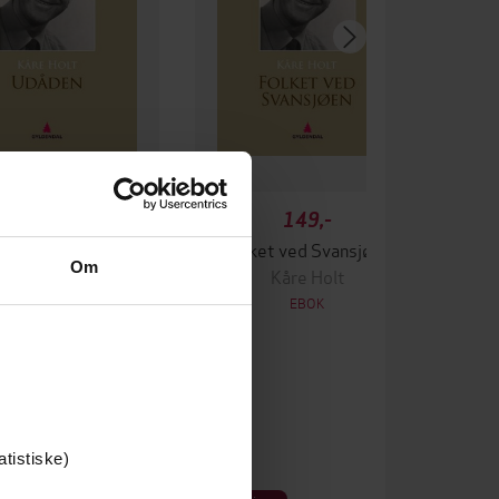
149,-
149,-
Udåden
Folket ved Svansjøen
Om
Kåre Holt
Kåre Holt
EBOK
EBOK
atistiske)