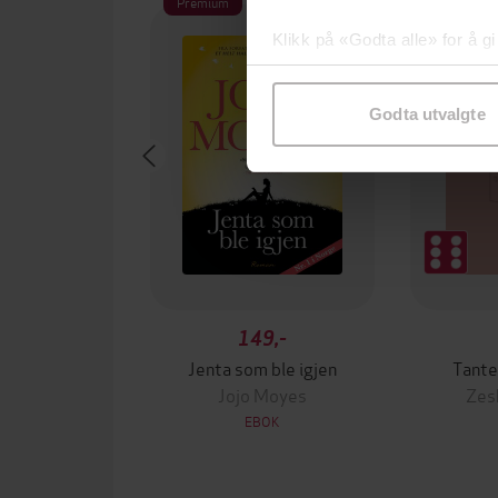
Premium
Klikk på «Godta alle» for å gi
samtykke til spesifikke formå
Godta utvalgte
149,-
Jenta som ble igjen
Tante
Jojo Moyes
Zes
EBOK