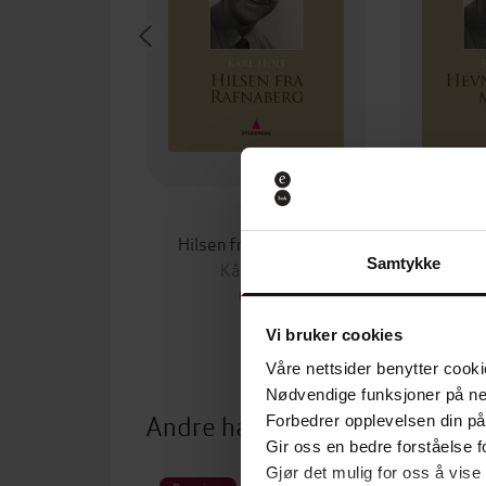
79,-
Hilsen fra Rafnaberg
Hevnen
Samtykke
Kåre Holt
K
EBOK
Vi bruker cookies
Våre nettsider benytter cooki
Nødvendige funksjoner på ne
Andre har også kjøpt
Forbedrer opplevelsen din på
Gir oss en bedre forståelse fo
Gjør det mulig for oss å vise