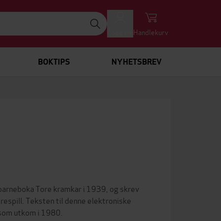
Logg inn
Handlekurv
BOKTIPS
NYHETSBREV
barneboka Tore kramkar i 1939, og skrev
respill. Teksten til denne elektroniske
e som utkom i 1980.