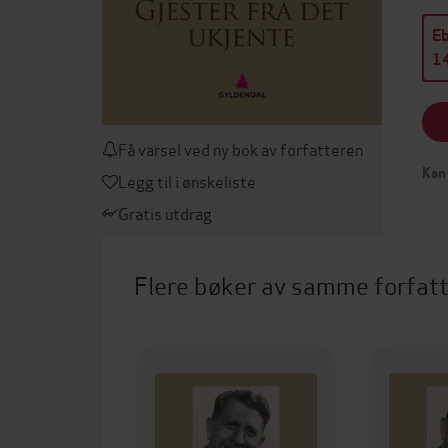
E
14
Få varsel ved ny bok av forfatteren
Kan 
Legg til i ønskeliste
Gratis utdrag
Flere bøker av samme forfat