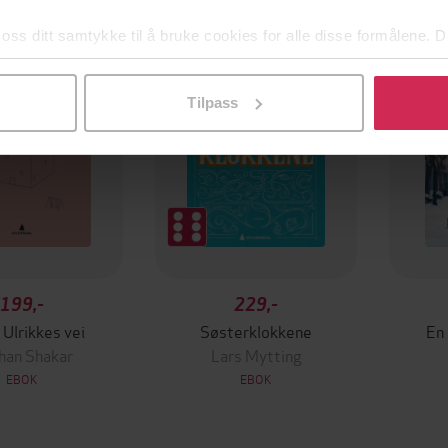
 oss ditt samtykke til å bruke cookies for alle disse formålene. D
l ved å klikke på «Tilpass». Du kan når som helst trekke tilbake
Tilpass
199,-
229,-
 Ulrikkes vei
Søsterklokkene
En
han Shakar
Lars Mytting
EBOK
EBOK