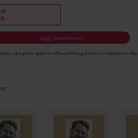
bok
9,-
Legg i handlekurven
leses i våre gratis apper for iPhone/iPad og Android, i webleser for Ma
ter