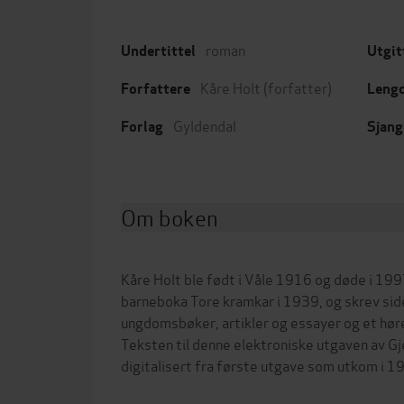
roman
Undertittel
Utgit
Kåre Holt
(forfatter)
Forfattere
Leng
Gyldendal
Forlag
Sjang
Om boken
Kåre Holt ble født i Våle 1916 og døde i 19
barneboka Tore kramkar i 1939, og skrev sid
ungdomsbøker, artikler og essayer og et høre
Teksten til denne elektroniske utgaven av Gj
digitalisert fra første utgave som utkom i 1