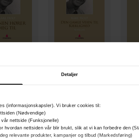
149,-
149,-
 hører meg til
Den gamle veien til kierlighed
Detaljer
åre Holt
Kåre Holt
EBOK
EBOK
es (informasjonskapsler). Vi bruker cookies til:
ttsiden (Nødvendige)
 vår nettside (Funksjonelle)
r hvordan nettsiden vår blir brukt, slik at vi kan forbedre den (St
 deg relevante produkter, kampanjer og tilbud (Markedsføring)