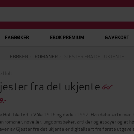
FAGBØKER
EBOK PREMIUM
GAVEKORT
EBØKER
ROMANER
GJESTER FRA DET UKJENTE
e Holt
jester fra det ukjente
9,-
e Holt ble født i Våle 1916 og døde i 1997. Han debuterte med 
en romaner, noveller, ungdomsbøker, artikler og essayer og et hø
aven av Gjester fra det ukjente er digitalisert fra første utgav