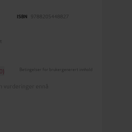
9788205448827
ISBN
t
Betingelser for brukergenerert innhold
0)
n vurderinger ennå