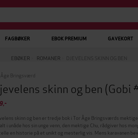
FAGBØKER
EBOK PREMIUM
GAVEKORT
EBØKER
ROMANER
DJEVELENS SKINN OG BEN
 Åge Bringsværd
jevelens skinn og ben
(Gobi 
9,-
velens skinn og ben er tredje bok i Tor Åge Bringsværds mekti
falt i unåde hos sin unge venn, den mektige Chu, rådgiver hos mon
telle en historie på et unikt og mesterlig vis. Mens karavanen 