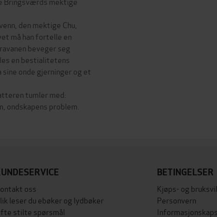
ge Bringsværds mektige
 venn, den mektige Chu,
vet må han fortelle en
karavanen beveger seg
es en bestialitetens
 sine onde gjerninger og et
atteren tumler med:
m, ondskapens problem.
KUNDESERVICE
BETINGELSER
ontakt oss
Kjøps- og bruksvi
lik leser du ebøker og lydbøker
Personvern
fte stilte spørsmål
Informasjonskaps