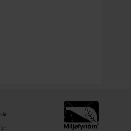
lkår
ler