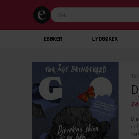
EBØKER
LYDBØKER
Tor
D
24
Dje
er 
for