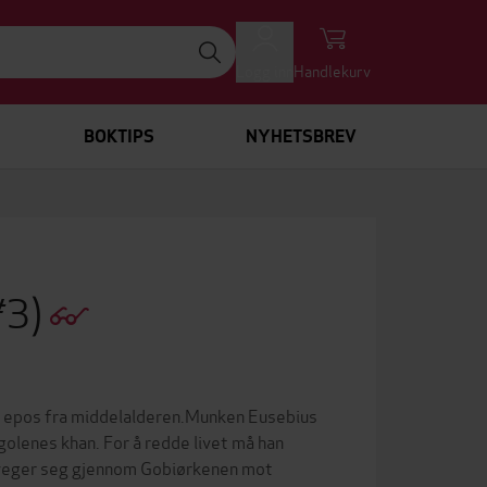
Logg inn
Handlekurv
BOKTIPS
NYHETSBREV
#3)
ge epos fra middelalderen.Munken Eusebius
golenes khan. For å redde livet må han
beveger seg gjennom Gobiørkenen mot