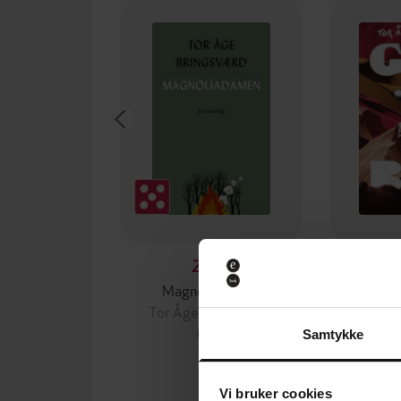
289,-
Magnoliadamen
Barnd
Tor Åge Bringsværd
Tor Åg
EBOK
Samtykke
Vi bruker cookies