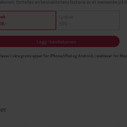
akorum, fortelles en bestialitetens historie av et menneske på 
Lydbok
bok
399,-
9,-
Legg i handlekurven
leses i våre gratis apper for iPhone/iPad og Android, i webleser for Ma
ter