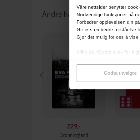
Våre nettsider benytter cooki
Andre har også kjøpt
Nødvendige funksjoner på ne
Forbedrer opplevelsen din på
Gir oss en bedre forståelse fo
Premium
Gjør det mulig for oss å vise
Klikk på «Godta alle» for å gi
samtykke til spesifikke formå
Godta utvalgte
229,-
Dronningland