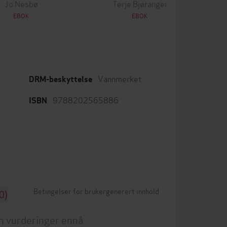
Jo Nesbø
Terje Bjøranger
EBOK
EBOK
Vannmerket
DRM-beskyttelse
9788202565886
ISBN
Betingelser for brukergenerert innhold
0)
n vurderinger ennå