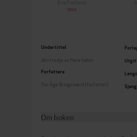
Eva Fretheim
J
EBOK
Undertittel
Forla
den tredje av flere bøker
Utgit
Forfattere
Leng
Tor Åge Bringsværd
(forfatter)
Sjang
Om boken