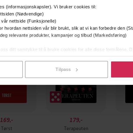
es (informasjonskapsler). Vi bruker cookies til:
ttsiden (Nødvendige)
 vår nettside (Funksjonelle)
r hvordan nettsiden vår blir brukt, slik at vi kan forbedre den (St
Premium
Premi
 deg relevante produkter, kampanjer og tilbud (Markedsføring)
 oss ditt samtykke til å bruke cookies for alle disse formålene. D
l ved å klikke på «Tilpass». Du kan når som helst trekke tilbake
Tilpass
169,-
179,-
Tørst
Terapeuten