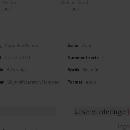
o Nesbø
Helene Flood
EBOK
EBOK
Cappelen Damm
Gobi
g
Serie
06.02.2018
3
t
Nummer i serie
375
sider
Bokmål
de
Språk
Skjønnlitteratur
,
Romaner
epub
er
Format
Leservurderinger
(
Inge