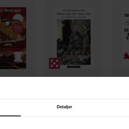
249,-
279,-
ommens måne
Mens jeg har dere her, eller Om det å bli gammel
e Bringsværd
Tor Åge Bringsværd
Tor
Detaljer
EBOK
EBOK