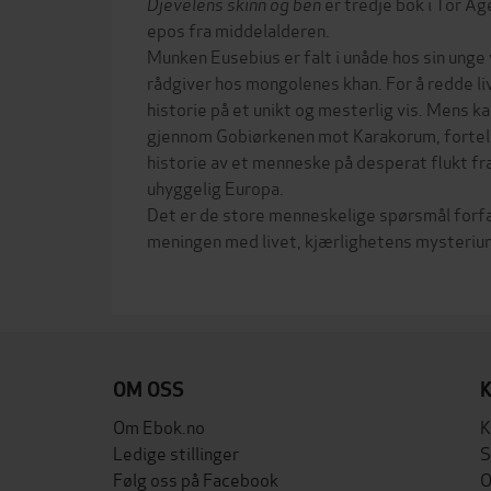
Djevelens skinn og ben
er tredje bok i Tor Å
epos fra middelalderen.
Munken Eusebius er falt i unåde hos sin unge
rådgiver hos mongolenes khan. For å redde li
historie på et unikt og mesterlig vis. Mens 
gjennom Gobiørkenen mot Karakorum, fortell
historie av et menneske på desperat flukt fra
uhyggelig Europa.
Det er de store menneskelige spørsmål forf
meningen med livet, kjærlighetens mysteriu
OM OSS
Om Ebok.no
K
Ledige stillinger
S
Følg oss på Facebook
O