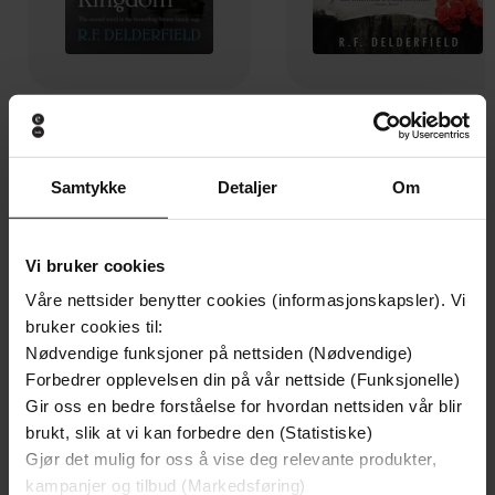
130,-
142,-
Theirs Was the Kingdom
To Serve Them All My Day
R. F. Delderfield
R. F. Delderfield
Samtykke
Detaljer
Om
EBOK
EBOK
Vi bruker cookies
Våre nettsider benytter cookies (informasjonskapsler). Vi
Andre har også kjøpt
bruker cookies til:
Nødvendige funksjoner på nettsiden (Nødvendige)
Premium
Premium
Forbedrer opplevelsen din på vår nettside (Funksjonelle)
Vinner av Rivertonprisen
Første gang på tilbud
Gir oss en bedre forståelse for hvordan nettsiden vår blir
brukt, slik at vi kan forbedre den (Statistiske)
Gjør det mulig for oss å vise deg relevante produkter,
kampanjer og tilbud (Markedsføring)