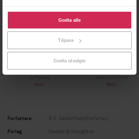
Klikk på «Godta alle» for å gi oss ditt samtykke til å
bruke cookies for alle disse formålene. Du kan også
Godta alle
tilpasse ditt samtykke til spesifikke formål ved å klikke
på «Tilpass». Du kan når som helst trekke tilbake eller
Tilpass
endre ditt samtykke.
129,-
129,-
Godta utvalgte
Minnesota
Utskudd
Jo Nesbø
Jørn Lier Horst
EBOK
EBOK
R. F. Delderfield
(forfatter)
Forfattere
Hodder & Stoughton
Forlag