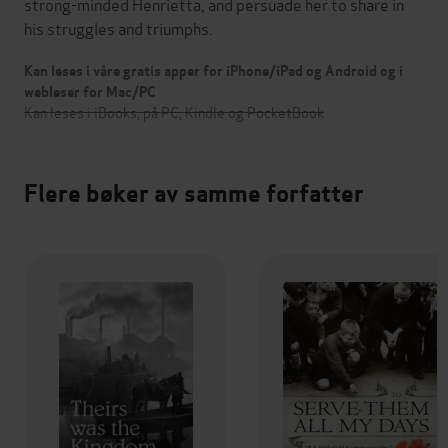
strong-minded Henrietta, and persuade her to share in
his struggles and triumphs.
Kan leses i våre gratis apper for iPhone/iPad og Android og i
webleser for Mac/PC
Kan leses i iBooks, på PC, Kindle og PocketBook
Flere bøker av samme forfatter