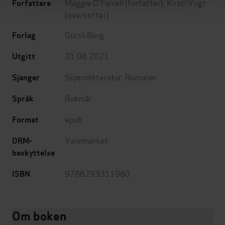
Maggie O'Farrell
(forfatter),
Kirsti Vogt
Forfattere
(oversetter)
Gursli Berg
Forlag
31.08.2021
Utgitt
Skjønnlitteratur
,
Romaner
Sjanger
Bokmål
Språk
epub
Format
Vannmerket
DRM-
beskyttelse
9788293311980
ISBN
Om boken