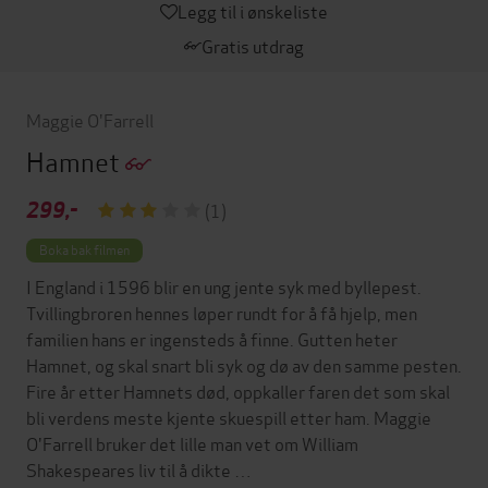
Legg til i ønskeliste
Gratis utdrag
Maggie O'Farrell
Hamnet
299,-
(1)
Boka bak filmen
I England i 1596 blir en ung jente syk med byllepest.
Tvillingbroren hennes løper rundt for å få hjelp, men
familien hans er ingensteds å finne. Gutten heter
Hamnet, og skal snart bli syk og dø av den samme pesten.
Fire år etter Hamnets død, oppkaller faren det som skal
bli verdens meste kjente skuespill etter ham. Maggie
O'Farrell bruker det lille man vet om William
Shakespeares liv til å dikte …