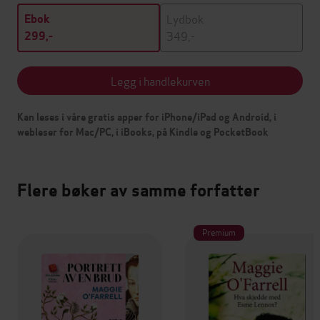
Lydbok
Ebok
349,-
299,-
Legg i handlekurven
Kan leses i våre gratis apper for iPhone/iPad og Android, i
webleser for Mac/PC, i iBooks, på Kindle og PocketBook
Flere bøker av samme forfatter
Premium