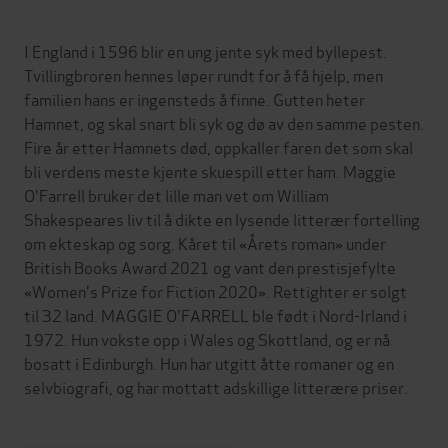
I England i 1596 blir en ung jente syk med byllepest.
Tvillingbroren hennes løper rundt for å få hjelp, men
familien hans er ingensteds å finne. Gutten heter
Hamnet, og skal snart bli syk og dø av den samme pesten.
Fire år etter Hamnets død, oppkaller faren det som skal
bli verdens meste kjente skuespill etter ham. Maggie
O'Farrell bruker det lille man vet om William
Shakespeares liv til å dikte en lysende litterær fortelling
om ekteskap og sorg. Kåret til «Årets roman» under
British Books Award 2021 og vant den prestisjefylte
«Women's Prize for Fiction 2020». Rettighter er solgt
til 32 land. MAGGIE O'FARRELL ble født i Nord-Irland i
1972. Hun vokste opp i Wales og Skottland, og er nå
bosatt i Edinburgh. Hun har utgitt åtte romaner og en