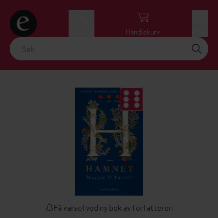
Logg inn
Handlekurv
Meny
Få varsel ved ny bok av forfatteren