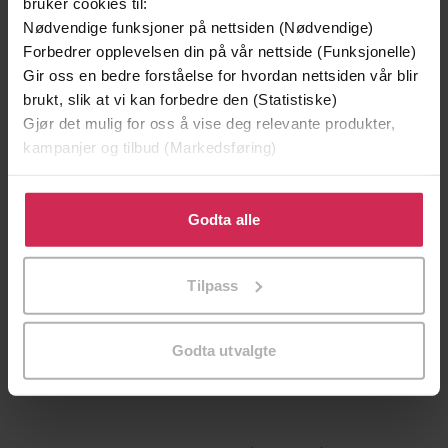
bruker cookies til:
Nødvendige funksjoner på nettsiden (Nødvendige)
Forbedrer opplevelsen din på vår nettside (Funksjonelle)
Gir oss en bedre forståelse for hvordan nettsiden vår blir
brukt, slik at vi kan forbedre den (Statistiske)
Gjør det mulig for oss å vise deg relevante produkter,
kampanjer og tilbud (Markedsføring)
Klikk på «Godta alle» for å gi oss ditt samtykke til å
bruke cookies for alle disse formålene. Du kan også
Godta alle
tilpasse ditt samtykke til spesifikke formål ved å klikke
på «Tilpass». Du kan når som helst trekke tilbake eller
199,-
349,-
Tilpass
endre ditt samtykke.
Minnesota
Utskudd
Jo Nesbø
Jørn Lier Horst
EBOK
EBOK
Godta utvalgte