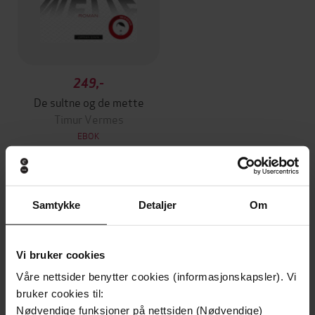
249,-
De sultne og de mette
Timur Vermes
EBOK
Andre har også kjøpt
Samtykke
Detaljer
Om
Vi bruker cookies
Våre nettsider benytter cookies (informasjonskapsler). Vi
bruker cookies til:
Nødvendige funksjoner på nettsiden (Nødvendige)