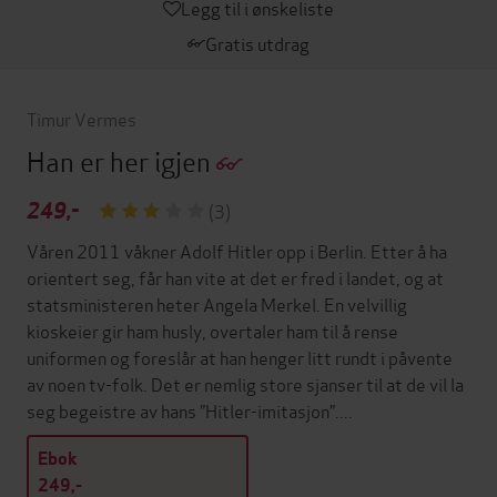
Legg til i ønskeliste
Gratis utdrag
Timur Vermes
Han er her igjen
249,-
(3)
Våren 2011 våkner Adolf Hitler opp i Berlin. Etter å ha
orientert seg, får han vite at det er fred i landet, og at
statsministeren heter Angela Merkel. En velvillig
kioskeier gir ham husly, overtaler ham til å rense
uniformen og foreslår at han henger litt rundt i påvente
av noen tv-folk. Det er nemlig store sjanser til at de vil la
seg begeistre av hans ”Hitler-imitasjon”....
Ebok
249,-