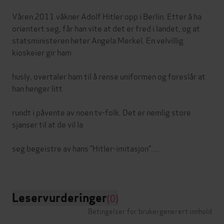
Våren 2011 våkner Adolf Hitler opp i Berlin. Etter å ha
orientert seg, får han vite at det er fred i landet, og at
statsministeren heter Angela Merkel. En velvillig
kioskeier gir ham
husly, overtaler ham til å rense uniformen og foreslår at
han henger litt
rundt i påvente av noen tv-folk. Det er nemlig store
sjanser til at de vil la
seg begeistre av hans ”Hitler-imitasjon”....
Leservurderinger
(0)
Betingelser for brukergenerert innhold