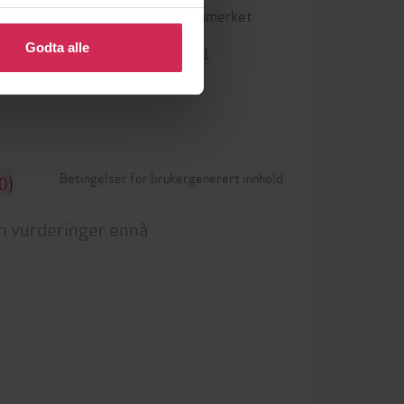
 eller endre ditt samtykke.
aner
Vannmerket
DRM-beskyttelse
Godta alle
9788202422141
ISBN
Betingelser for brukergenerert innhold
0)
n vurderinger ennå