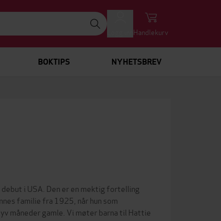
Logg inn
Handlekurv
BOKTIPS
NYHETSBREV
debut i USA. Den er en mektig fortelling
nnes familie fra 1925, når hun som
syv måneder gamle. Vi møter barna til Hattie