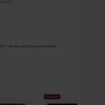
ie er gift …
c/PC, i iBooks, på Kindle og PocketBook
Premium
Pr