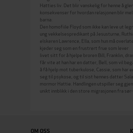
Hatties liv. Det blir vanskelig for henne å gl
konsekvenser for hvordan relasjonen blir me
barna:
Den homofiile Floyd som ikke kan leve ut legn
ung vekkelsespredikant på Jesusturne, Ruthi
elskeren Lawrence, Ella, som hun må overlate
kjeder seg som en frustrert frue som lever
livet sitt for å hjelpe broren Bill, Franklin, 
får vite at han har en datter, Bell, som vil b
å få hjelp mot tuberkulose, Cassie, som har e
seg til psykose, og til sist hennes datter Sala
mormor Hattie. Handlingen utspiller seg gjen
unikt innblikk i den store migrasjonen fra sør
OM OSS