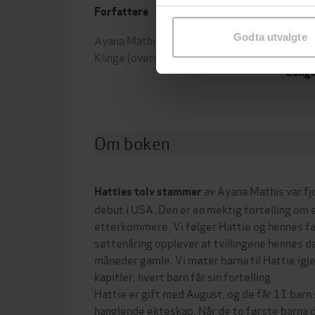
samtykke til spesifikke formå
Forfattere
Forla
Godta utvalgte
Ayana Mathis
(forfatter),
Bente
Utgit
Klinge
(oversetter)
Leng
Om boken
av Ayana Mathis var fj
Hatties tolv stammer
debut i USA. Den er en mektig fortelling om 
etterkommere. Vi følger Hattie og hennes fa
søttenåring opplever at tvillingene hennes d
måneder gamle. Vi møter barna til Hattie igj
kapitler, hvert barn får sin fortelling.
Hattie er gift med August, og de får 11 barn 
hanglende ekteskap. Når de to første barna d