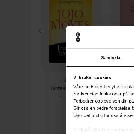
Samtykke
Vi bruker cookies
149,-
Jenta som ble igjen
Tante
Våre nettsider benytter cooki
Jojo Moyes
Zes
Nødvendige funksjoner på ne
Forbedrer opplevelsen din på
EBOK
Gir oss en bedre forståelse fo
Gjør det mulig for oss å vise
Klikk på «Godta alle» for å gi