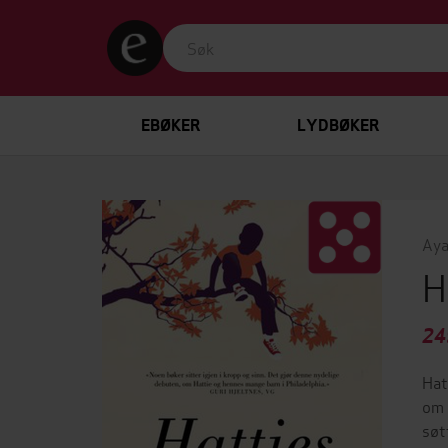
EBØKER
LYDBØKER
Aya
H
24
Hat
om 
søt