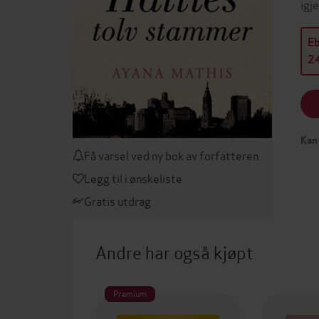
igj
E
24
Kan 
Få varsel ved ny bok av forfatteren
Legg til i ønskeliste
Gratis utdrag
Andre har også kjøpt
Premium