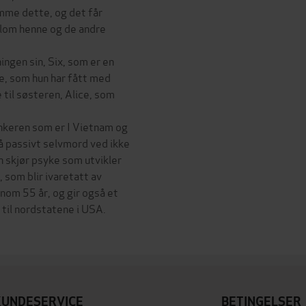
emme dette, og det får
llom henne og de andre
ingen sin, Six, som er en
e, som hun har fått med
 til søsteren, Alice, som
drankeren som er I Vietnam og
egå passivt selvmord ved ikke
n skjør psyke som utvikler
, som blir ivaretatt av
nom 55 år, og gir også et
- til nordstatene i USA.
KUNDESERVICE
BETINGELSER