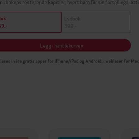
en i bokens resterende kapitler, hvert barn får sin fortelling.Hatt
Lydbok
bok
399,-
9,-
Legg i handlekurven
leses i våre gratis apper for iPhone/iPad og Android, i webleser for Ma