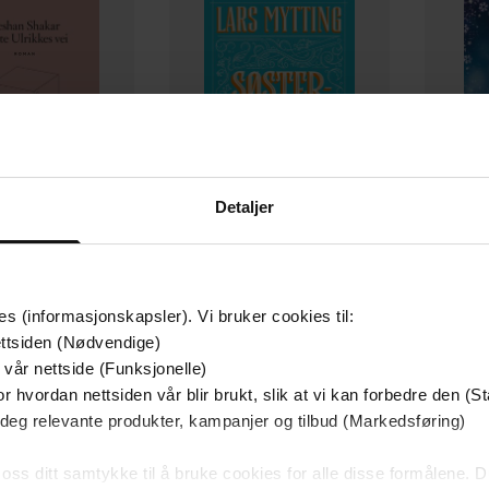
Detaljer
199,-
229,-
 Ulrikkes vei
Søsterklokkene
En
es (informasjonskapsler). Vi bruker cookies til:
han Shakar
Lars Mytting
ttsiden (Nødvendige)
 vår nettside (Funksjonelle)
EBOK
EBOK
r hvordan nettsiden vår blir brukt, slik at vi kan forbedre den (St
 deg relevante produkter, kampanjer og tilbud (Markedsføring)
 oss ditt samtykke til å bruke cookies for alle disse formålene. D