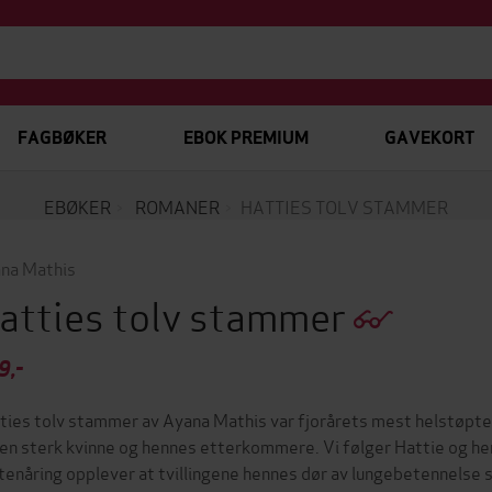
FAGBØKER
EBOK PREMIUM
GAVEKORT
EBØKER
ROMANER
HATTIES TOLV STAMMER
na Mathis
atties tolv stammer
9,-
ties tolv stammer av Ayana Mathis var fjorårets mest helstøpte 
en sterk kvinne og hennes etterkommere. Vi følger Hattie og he
tenåring opplever at tvillingene hennes dør av lungebetennelse 