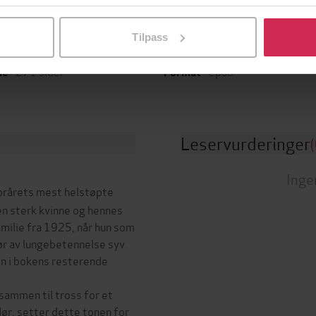
l ved å klikke på «Tilpass». Du kan når som helst trekke tilbake
Cappelen Damm
Skjønnlitteratur
,
Rom
g
Sjanger
Tilpass
28.05.2014
Bokmål
t
Språk
271
sider
epub
de
Format
Leservurderinger
(
Inge
orårets mest helstøpte
en sterk kvinne og hennes
milie fra 1925, når hun som
ør av lungebetennelse syv
en i bokens resterende
sammen til tross for et
ør, setter dette tonen for