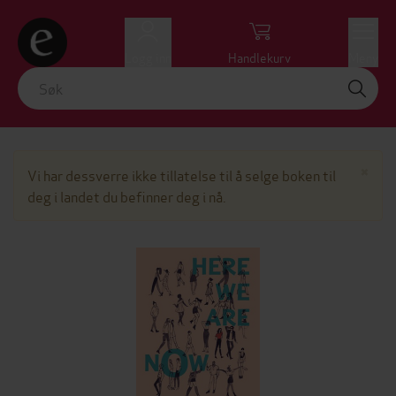
Logg inn
Handlekurv
Meny
Lu
×
Vi har dessverre ikke tillatelse til å selge boken til
deg i landet du befinner deg i nå.