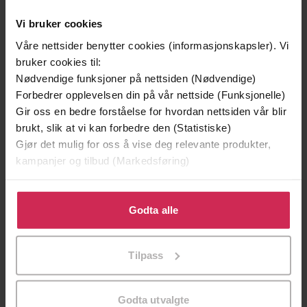
Vi bruker cookies
Våre nettsider benytter cookies (informasjonskapsler). Vi
bruker cookies til:
Nødvendige funksjoner på nettsiden (Nødvendige)
Forbedrer opplevelsen din på vår nettside (Funksjonelle)
Gir oss en bedre forståelse for hvordan nettsiden vår blir
brukt, slik at vi kan forbedre den (Statistiske)
129,-
129,-
Gjør det mulig for oss å vise deg relevante produkter,
Minnesota
Utskudd
kampanjer og tilbud (Markedsføring)
Jo Nesbø
Jørn Lier Horst
Klikk på «Godta alle» for å gi oss ditt samtykke til å
EBOK
EBOK
bruke cookies for alle disse formålene. Du kan også
Godta alle
tilpasse ditt samtykke til spesifikke formål ved å klikke
på «Tilpass». Du kan når som helst trekke tilbake eller
Tilpass
endre ditt samtykke.
A heartfelt and uplifting novel from the
Undertittel
bestselling author of MY HEART AND
OTHER BLACK HOLES
Godta utvalgte