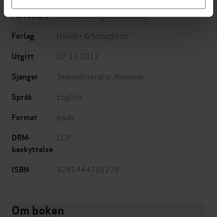
Jasmine Warga
(forfatter)
Forfattere
Hodder & Stoughton
Forlag
07.11.2017
Utgitt
Skjønnlitteratur
,
Romaner
Sjanger
English
Språk
epub
Format
LCP
DRM-
beskyttelse
9781444791778
ISBN
Om boken