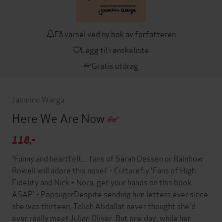
Få varsel ved ny bok av forfatteren
Legg til i ønskeliste
Gratis utdrag
Jasmine Warga
Here We Are Now
118,-
'Funny and heartfelt... fans of Sarah Dessen or Rainbow
Rowell will adore this novel' - Culturefly 'Fans of High
Fidelity and Nick + Nora, get your hands on this book
ASAP' - PopsugarDespite sending him letters ever since
she was thirteen, Taliah Abdallat never thought she'd
ever really meet Julian Oliver. But one day, while her