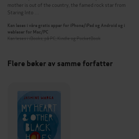
mother is out of the country, the famed rock star from
Staring Into …
Kan leses i våre gratis apper for iPhone/iPad og Android og i
webleser for Mac/PC
Kan leses i iBooks, på PC, Kindle og PocketBook
Flere bøker av samme forfatter