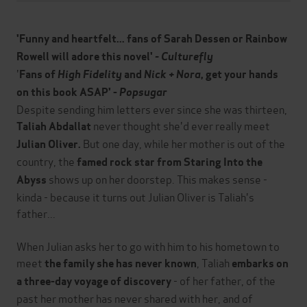
'Funny and heartfelt... fans of Sarah Dessen or Rainbow
Rowell will adore this novel'
- Culturefly
'
Fans of
High Fidelity
and
Nick + Nora
, get your hands
on this book ASAP' -
Popsugar
Despite sending him letters ever since she was thirteen,
never thought she'd ever really meet
Taliah Abdallat
But one day, while her mother is out of the
Julian Oliver.
country, the
famed rock star from Staring Into the
shows up on her doorstep. This makes sense -
Abyss
kinda - because it turns out Julian Oliver is Taliah's
father...
When Julian asks her to go with him to his hometown to
meet
, Taliah
the family she has never known
embarks on
- of her father, of the
a three-day voyage of discovery
past her mother has never shared with her, and of