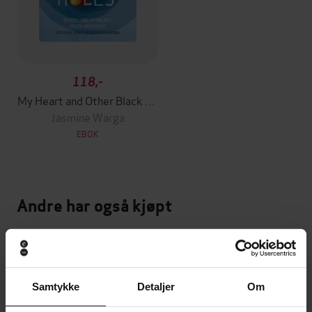
118,-
My Heart and Other Black Holes
Jasmine Warga
EBOK
Andre har også kjøpt
Premium
Premium
Vinner av Rivertonprisen
Første gang på tilbud
Samtykke
Detaljer
Om