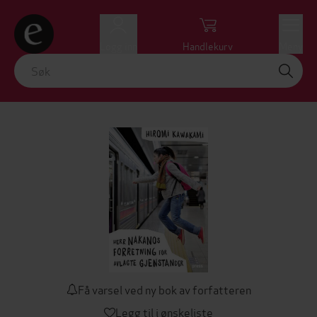
Logg inn
Handlekurv
Meny
Få varsel ved ny bok av forfatteren
Legg til i ønskeliste