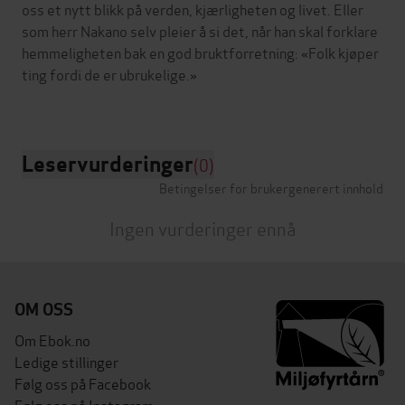
oss et nytt blikk på verden, kjærligheten og livet. Eller
som herr Nakano selv pleier å si det, når han skal forklare
hemmeligheten bak en god bruktforretning: «Folk kjøper
ting fordi de er ubrukelige.»
Leservurderinger
(0)
Betingelser for brukergenerert innhold
Ingen vurderinger ennå
OM OSS
Om Ebok.no
Ledige stillinger
Følg oss på Facebook
Følg oss på Instagram