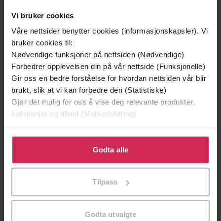
Vi bruker cookies
Våre nettsider benytter cookies (informasjonskapsler). Vi
bruker cookies til:
Nødvendige funksjoner på nettsiden (Nødvendige)
Forbedrer opplevelsen din på vår nettside (Funksjonelle)
Gir oss en bedre forståelse for hvordan nettsiden vår blir
brukt, slik at vi kan forbedre den (Statistiske)
Gjør det mulig for oss å vise deg relevante produkter,
kampanjer og tilbud (Markedsføring)
199,-
349,-
Minnesota
Utskudd
Klikk på «Godta alle» for å gi oss ditt samtykke til å
Jo Nesbø
Jørn Lier Horst
bruke cookies for alle disse formålene. Du kan også
Godta alle
EBOK
EBOK
tilpasse ditt samtykke til spesifikke formål ved å klikke
på «Tilpass». Du kan når som helst trekke tilbake eller
Tilpass
endre ditt samtykke.
Hiromi Kawakami
(forfatter),
Magne
Forfattere
Godta utvalgte