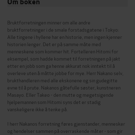
Om boken
Bruktforretningen minner om alle andre
bruktforretninger i de smale forstadsgatene i Tokyo:
Alle tingene i hyllene har en historie, men ingen kjenner
historien lenger. Det er på samme måte med
menneskene som kommer hit. Fortelleren Hitomi for
eksempel, som hadde kommet til forretningen på jakt
etter en jobb som ga henne akkurat nok inntekt til å
overleve uten å måtte jobbe for mye. Herr Nakano selv,
brukthandleren med alle ekskonene og sin gudegitte
evne til å prute. Nakanos gåtefulle søster, kunstneren
Masayo. Eller Takeo - den mutte og megetsigende
hjelpemannen som Hitomi syns det er stadig
vanskeligere ikke å tenke på.
I herr Nakanos forretning føres gjenstander, mennesker
og hendelser sammen på overraskende måter - som gir