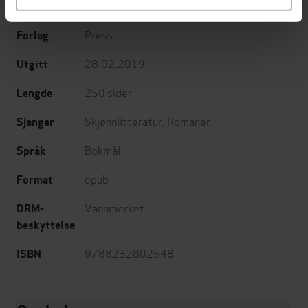
Tørring
(oversetter)
Press
Forlag
28.02.2019
Utgitt
250
sider
Lengde
Skjønnlitteratur
,
Romaner
Sjanger
Bokmål
Språk
epub
Format
Vannmerket
DRM-
beskyttelse
9788232802548
ISBN