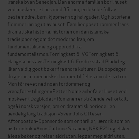
iranske byen Senedjan. Den enorme familien bor i huset
ved moskeen, et hus med 35 rom, en bikube full av
bestemødre, barn, kjøpmenn og halvguder. Og historiene
flommer inn og ut av huset. Familieeposet rommer Irans
dramatiske historie, historien om den islamske
tradisjonen og om det moderne Iran, om
fundamentalisme og oppbrudd fra
fundamentalismen.Terningkast 6. VGTerningkast 6.
Haugesunds avisTerningkast 6. Fredriksstad Blad«Jeg
liker veldig godt bøker fra andre kulturer. Da oppdager
du gjerne at mennesker har mer til felles enn det vi tror.
Man får revet ned noen fordommer og
vrangforestillinger.»Petter Nome anbefaler Huset ved
moskeen i Dagbladet« Romanen er strålende velfortalt,
også i norsk versjon, om en dramatisk periode i en
uendelig lang tradisjon.»Svein Johs Ottesen,
Aftenposten«Spennende som en thriller, lærerik som en
historiebok.»Anne Cathrine Straume, NRK P2"Jeg elsker
å lese bøker og reiser aldri uten, legger meg aldri uten.