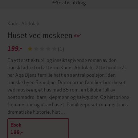
Gratis utdrag
Kader Abdolah
Huset ved moskeen
199,-
(1)
En ytterst aktuell og innsiktsgivende roman av den
iranskfødte forfatteren Kader Abdolah.I åtte hundre år
har Aqa Djans familie hatt en sentral posisjon i den
iranske byen Senedjan. Den enorme familien bor i huset
ved moskeen, et hus med 35 rom, en bikube full av
bestemødre, barn, kjøpmenn og halvguder. Og historiene
flommer inn og ut av huset. Familieeposet rommer Irans
dramatiske historie, hist…
Ebok
199,-