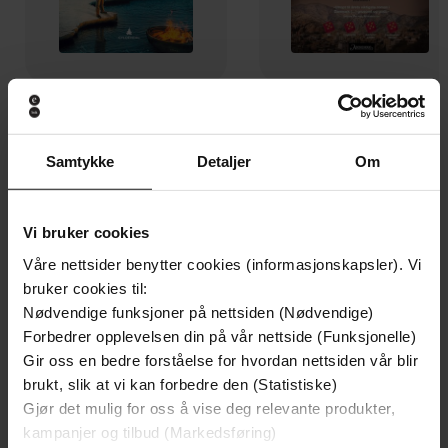
199,-
169,-
Italienske sko
Dødevaskeren
Henning Mankell
Sara Omar
Samtykke
Detaljer
Om
EBOK
EBOK
Vi bruker cookies
Våre nettsider benytter cookies (informasjonskapsler). Vi
bruker cookies til:
Kader Abdolah
(forfatter),
Guro Dimmen
Forfattere
Nødvendige funksjoner på nettsiden (Nødvendige)
(oversetter)
Forbedrer opplevelsen din på vår nettside (Funksjonelle)
Gyldendal
Forlag
Gir oss en bedre forståelse for hvordan nettsiden vår blir
brukt, slik at vi kan forbedre den (Statistiske)
24.03.2011
Utgitt
Gjør det mulig for oss å vise deg relevante produkter,
kampanjer og tilbud (Markedsføring)
367
sider
Lengde