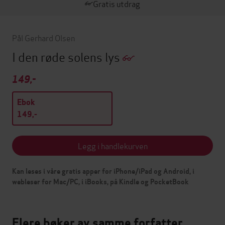
Gratis utdrag
Pål Gerhard Olsen
I den røde solens lys
149,-
Ebok
149,-
Legg i handlekurven
Kan leses i våre gratis apper for iPhone/iPad og Android, i
webleser for Mac/PC, i iBooks, på Kindle og PocketBook
Flere bøker av samme forfatter