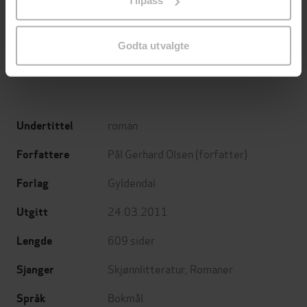
Tilpass
endre ditt samtykke.
Minnesota
Utskudd
Jo Nesbø
Jørn Lier Horst
Godta utvalgte
EBOK
EBOK
roman
Undertittel
Pål Gerhard Olsen
(forfatter)
Forfattere
Gyldendal
Forlag
24.03.2011
Utgitt
609
sider
Lengde
Skjønnlitteratur
,
Romaner
Sjanger
Bokmål
Språk