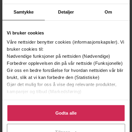
Samtykke
Detaljer
Om
Andre har også kjøpt
Vi bruker cookies
Våre nettsider benytter cookies (informasjonskapsler). Vi
Premium
Premium
bruker cookies til:
Vinner av Rivertonprisen
Første gang på tilbud
Nødvendige funksjoner på nettsiden (Nødvendige)
Forbedrer opplevelsen din på vår nettside (Funksjonelle)
Gir oss en bedre forståelse for hvordan nettsiden vår blir
brukt, slik at vi kan forbedre den (Statistiske)
Gjør det mulig for oss å vise deg relevante produkter,
kampanjer og tilbud (Markedsføring)
Klikk på «Godta alle» for å gi oss ditt samtykke til å
bruke cookies for alle disse formålene. Du kan også
Godta alle
tilpasse ditt samtykke til spesifikke formål ved å klikke
på «Tilpass». Du kan når som helst trekke tilbake eller
129,-
129,-