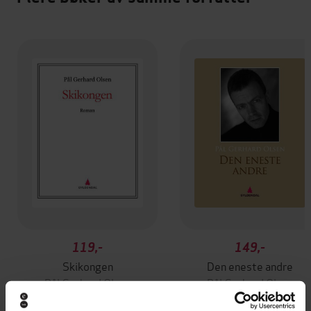
119,-
149,-
Skikongen
Den eneste andre
Pål Gerhard Olsen
Pål Gerhard Olsen
EBOK
EBOK