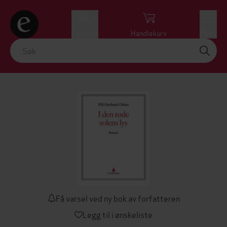
Logg inn
Handlekurv
Meny
Få varsel ved ny bok av forfatteren
Legg til i ønskeliste