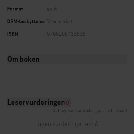
epub
Format
Vannmerket
DRM-beskyttelse
9788205413535
ISBN
Om boken
Leservurderinger
(0)
Betingelser for brukergenerert innhold
Ingen vurderinger ennå