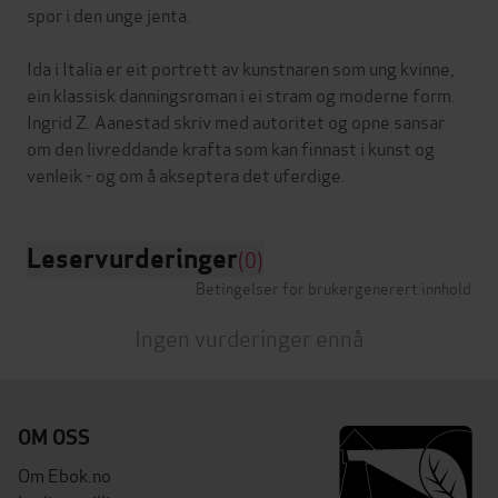
spor i den unge jenta.
Ida i Italia er eit portrett av kunstnaren som ung kvinne,
ein klassisk danningsroman i ei stram og moderne form.
Ingrid Z. Aanestad skriv med autoritet og opne sansar
om den livreddande krafta som kan finnast i kunst og
Leservurderinger
(0)
Betingelser for brukergenerert innhold
Ingen vurderinger ennå
OM OSS
Om Ebok.no