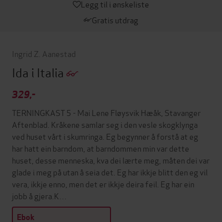
Legg til i ønskeliste
Gratis utdrag
Ingrid Z. Aanestad
Ida i Italia
329,-
TERNINGKAST 5 - Mai Lene Fløysvik Hæåk, Stavanger
Aftenblad. Kråkene samlar seg i den vesle skogklynga
ved huset vårt i skumringa. Eg begynner å forstå at eg
har hatt ein barndom, at barndommen min var dette
huset, desse menneska, kva dei lærte meg, måten dei var
glade i meg på utan å seia det. Eg har ikkje blitt den eg vil
vera, ikkje enno, men det er ikkje deira feil. Eg har ein
jobb å gjera.K…
Ebok