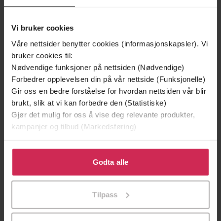
Vi bruker cookies
Våre nettsider benytter cookies (informasjonskapsler). Vi
bruker cookies til:
Nødvendige funksjoner på nettsiden (Nødvendige)
Forbedrer opplevelsen din på vår nettside (Funksjonelle)
Gir oss en bedre forståelse for hvordan nettsiden vår blir
brukt, slik at vi kan forbedre den (Statistiske)
199,-
349,-
Gjør det mulig for oss å vise deg relevante produkter,
kampanjer og tilbud (Markedsføring)
Minnesota
Krigen
Jo Nesbø
Pascal Engman
Klikk på «Godta alle» for å gi oss ditt samtykke til å
EBOK
EBOK
bruke cookies for alle disse formålene. Du kan også
Godta alle
tilpasse ditt samtykke til spesifikke formål ved å klikke
på «Tilpass». Du kan når som helst trekke tilbake eller
Tilpass
endre ditt samtykke.
roman
Undertittel