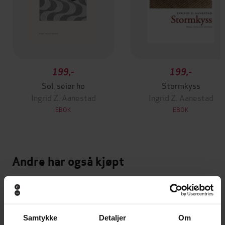
199,-
199,-
Sol, seier ho
Stormkyss
Ingrid Z. Aanestad
Ingrid Z. Aanestad
EBOK
EBOK
Andre har også kjøpt
Premium
Vinner av Rivertonprisen
Samtykke
Detaljer
Om