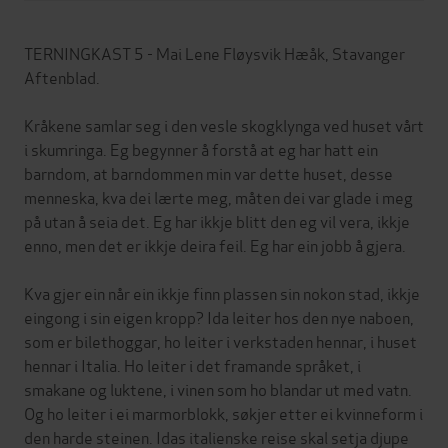
TERNINGKAST 5 - Mai Lene Fløysvik Hæåk, Stavanger
Aftenblad.
Kråkene samlar seg i den vesle skogklynga ved huset vårt
i skumringa. Eg begynner å forstå at eg har hatt ein
barndom, at barndommen min var dette huset, desse
menneska, kva dei lærte meg, måten dei var glade i meg
på utan å seia det. Eg har ikkje blitt den eg vil vera, ikkje
enno, men det er ikkje deira feil. Eg har ein jobb å gjera.
Kva gjer ein når ein ikkje finn plassen sin nokon stad, ikkje
eingong i sin eigen kropp? Ida leiter hos den nye naboen,
som er bilethoggar, ho leiter i verkstaden hennar, i huset
hennar i Italia. Ho leiter i det framande språket, i
smakane og luktene, i vinen som ho blandar ut med vatn.
Og ho leiter i ei marmorblokk, søkjer etter ei kvinneform i
den harde steinen. Idas italienske reise skal setja djupe