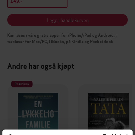
149,-
Legg i handlekurven
Kan leses i våre gratis apper for iPhone/iPad og Android, i
webleser for Mac/PC, i iBooks, på Kindle og PocketBook
Andre har også kjøpt
Premium