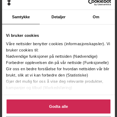
Samtykke
Detaljer
Om
149,-
249,-
Vi bruker cookies
En lykkelig familie
Tata
Våre nettsider benytter cookies (informasjonskapsler). Vi
Stian Hjelvin Andersen
Valérie Perrin
bruker cookies til:
EBOK
EBOK
Nødvendige funksjoner på nettsiden (Nødvendige)
Forbedrer opplevelsen din på vår nettside (Funksjonelle)
Gir oss en bedre forståelse for hvordan nettsiden vår blir
brukt, slik at vi kan forbedre den (Statistiske)
Gjør det mulig for oss å vise deg relevante produkter,
Oddfriður Marni Rasmussen
(forfatter),
Forfattere
kampanjer og tilbud (Markedsføring)
Lars Moa
(oversetter)
Orkana
Forlag
Klikk på «Godta alle» for å gi oss ditt samtykke til å
bruke cookies for alle disse formålene. Du kan også
Godta alle
25.03.2021
Utgitt
tilpasse ditt samtykke til spesifikke formål ved å klikke