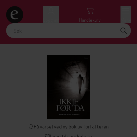
Logg inn
Handlekurv
Meny
Få varsel ved ny bok av forfatteren
Legg til i ønskeliste