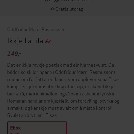
Gratis utdrag
Oddfriður Marni Rasmussen
Ikkje før da
149,-
Det er ikkje mykje poetisk med ein hjernesvulst. Dei
bilderike skildringane i Oddfrídur Marni Rasmussens
roman om forfattaren Janus, som opplever kona Elsas
kamp i ei sjukdomsutvikling utan håp, er likevel ikkje
berre rå, men innimellom også overraskande lyriske.
Romanen handlar om kjærleik, om fortviling, styrke og
avmakt, og kanskje mest av alt om å miste kontroll.
Svulsten bryt inn i Elsas…
Ebok