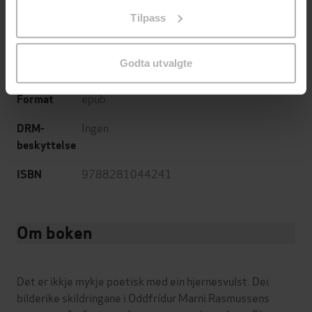
på «Tilpass». Du kan når som helst trekke tilbake eller
255
sider
Lengde
Tilpass
endre ditt samtykke.
Skjønnlitteratur
,
Romaner
Sjanger
Godta utvalgte
Nynorsk
Språk
epub
Format
Ingen
DRM-
beskyttelse
9788281044241
ISBN
Om boken
Det er ikkje mykje poetisk med ein hjernesvulst. Dei
bilderike skildringane i Oddfrídur Marni Rasmussens