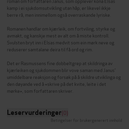
roman om forfattaren Janus, som opplever kona Elsas
kamp i ei sjukdomsutvikling utan håp, er likevel ikkje
berre rå, men innimellom også overraskande lyriske.
Romanen handlar om kjærleik, om fortviling, styrke og
avmakt, og kanskje mest av alt om å miste kontroll.
Svulsten bryt inn i Elsas medvit som ein mørk neve og
reduserer samtalane deira til få ord og rim.
Det er Rasmussens fine dobbeltgrep at skildringa av
kjærleiken og sjukdommen blir vove saman med Janus'
umiddelbare reaksjon og forsøk på å skildre utviklinga og
den døyande ved å «skrive på det kvite, leite i det
Leservurderinger
(0)
Betingelser for brukergenerert innhold