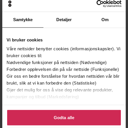
Premium
Premium
Vinner av Rivertonprisen
Samtykke
Detaljer
Om
Vi bruker cookies
Våre nettsider benytter cookies (informasjonskapsler). Vi
bruker cookies til:
Nødvendige funksjoner på nettsiden (Nødvendige)
Forbedrer opplevelsen din på vår nettside (Funksjonelle)
Gir oss en bedre forståelse for hvordan nettsiden vår blir
brukt, slik at vi kan forbedre den (Statistiske)
Gjør det mulig for oss å vise deg relevante produkter,
199,-
149,-
kampanjer og tilbud (Markedsføring)
Minnesota
En lykkelig familie
Jo Nesbø
Stian Hjelvin Andersen
Klikk på «Godta alle» for å gi oss ditt samtykke til å
EBOK
EBOK
bruke cookies for alle disse formålene. Du kan også
Godta alle
tilpasse ditt samtykke til spesifikke formål ved å klikke