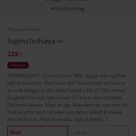
Gratis utdrag
Therese Aasvik
Ingenstedsøya
229,-
Premium
TERNINGKAST - 5 Knut Hoem, NRK. Jeg gir ikke opp før
jeg har prøvd alt. Men hva er alt? Hva om mitt alt bare er
en svak skygge av det andre foreldre får til? Det yrer av
liv på den lille øya, men i huset til Tora er det stillstand.
Datteren hennes, Maja, er syk. Ikke sånn syk som man blir
frisk av etter kort tid, eller som det er enkelt å snakke
med andre om. Maja klarer ikke å gå på skolen. T…
Lydbok
Ebok