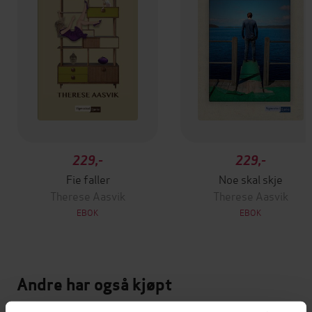
229,-
229,-
Fie faller
Noe skal skje
Therese Aasvik
Therese Aasvik
EBOK
EBOK
Andre har også kjøpt