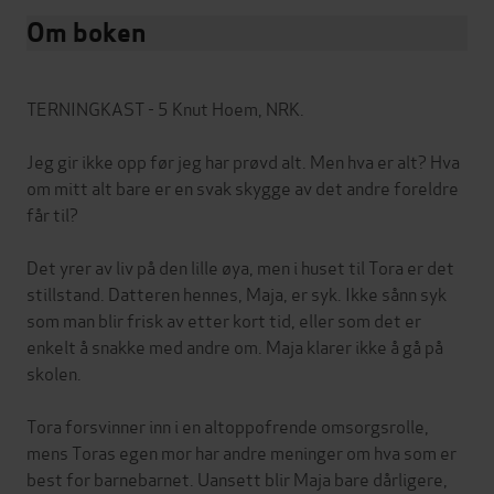
Om boken
TERNINGKAST - 5 Knut Hoem, NRK.
Jeg gir ikke opp før jeg har prøvd alt. Men hva er alt? Hva
om mitt alt bare er en svak skygge av det andre foreldre
får til?
Det yrer av liv på den lille øya, men i huset til Tora er det
stillstand. Datteren hennes, Maja, er syk. Ikke sånn syk
som man blir frisk av etter kort tid, eller som det er
enkelt å snakke med andre om. Maja klarer ikke å gå på
skolen.
Tora forsvinner inn i en altoppofrende omsorgsrolle,
mens Toras egen mor har andre meninger om hva som er
best for barnebarnet. Uansett blir Maja bare dårligere,