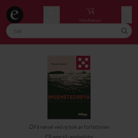
Logg inn
Handlekurv
Meny
Få varsel ved ny bok av forfatteren
Legg til i ønskeliste