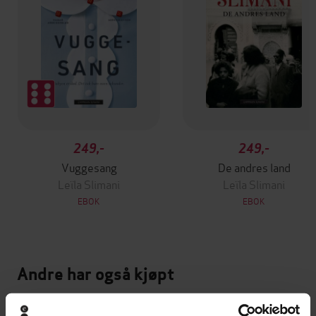
249,-
249,-
Vuggesang
De andres land
Leïla Slimani
Leïla Slimani
EBOK
EBOK
Andre har også kjøpt
Premium
Premium