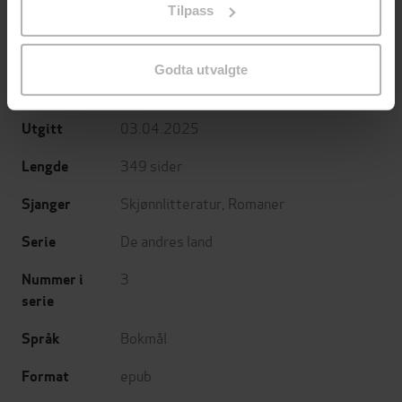
Tilpass
endre ditt samtykke.
Leïla Slimani
(forfatter),
Agnete Øye
Forfattere
(oversetter)
Godta utvalgte
Cappelen Damm
Forlag
03.04.2025
Utgitt
349
sider
Lengde
Skjønnlitteratur
,
Romaner
Sjanger
De andres land
Serie
3
Nummer i
serie
Bokmål
Språk
epub
Format