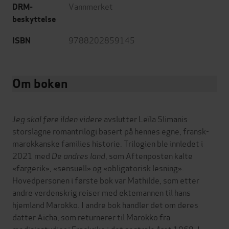
Vannmerket
DRM-
beskyttelse
9788202859145
ISBN
Om boken
Jeg skal føre ilden videre
avslutter Leïla Slimanis
storslagne romantrilogi basert på hennes egne, fransk-
marokkanske families historie. Trilogien ble innledet i
2021 med
De andres land
, som Aftenposten kalte
«fargerik», «sensuell» og «obligatorisk lesning».
Hovedpersonen i første bok var Mathilde, som etter
andre verdenskrig reiser med ektemannen til hans
hjemland Marokko. I andre bok handler det om deres
datter Aïcha, som returnerer til Marokko fra
medisinstudier i Frankrike i det sentrale året 1968. I