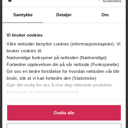
Vinner av Rivertonprisen
Samtykke
Detaljer
Om
Vi bruker cookies
Våre nettsider benytter cookies (informasjonskapsler). Vi
bruker cookies til:
Nødvendige funksjoner på nettsiden (Nødvendige)
Forbedrer opplevelsen din på vår nettside (Funksjonelle)
Gir oss en bedre forståelse for hvordan nettsiden vår blir
brukt, slik at vi kan forbedre den (Statistiske)
Gjør det mulig for oss å vise deg relevante produkter,
199,-
149,-
kampanjer og tilbud (Markedsføring)
Minnesota
En lykkelig familie
Jo Nesbø
Stian Hjelvin Andersen
Klikk på «Godta alle» for å gi oss ditt samtykke til å
EBOK
EBOK
bruke cookies for alle disse formålene. Du kan også
Godta alle
tilpasse ditt samtykke til spesifikke formål ved å klikke
på «Tilpass». Du kan når som helst trekke tilbake eller