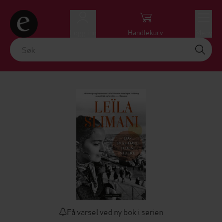
Logg inn
Handlekurv
Meny
Få varsel ved ny bok i serien