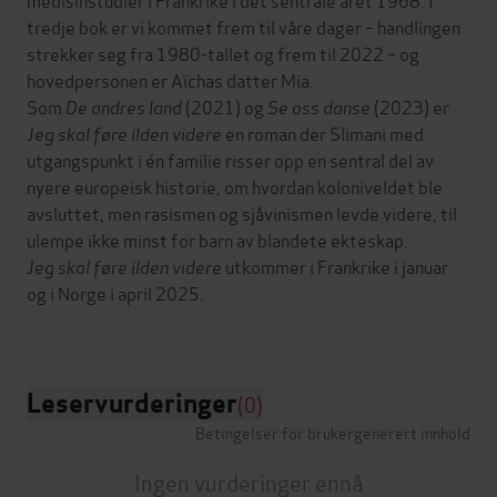
tredje bok er vi kommet frem til våre dager – handlingen
strekker seg fra 1980-tallet og frem til 2022 – og
hovedpersonen er Aïchas datter Mia.
Som
De andres land
(2021) og
Se oss danse
(2023) er
Jeg skal føre ilden videre
en roman der Slimani med
utgangspunkt i én familie risser opp en sentral del av
nyere europeisk historie, om hvordan koloniveldet ble
avsluttet, men rasismen og sjåvinismen levde videre, til
ulempe ikke minst for barn av blandete ekteskap.
Jeg skal føre ilden videre
utkommer i Frankrike i januar
og i Norge i april 2025.
Leservurderinger
(0)
Betingelser for brukergenerert innhold
Ingen vurderinger ennå