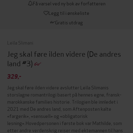
Få varsel ved ny bok av forfatteren
Legg til i ønskeliste
Gratis utdrag
Leïla Slimani
Jeg skal føre ilden videre
(De andres
land #3)
329,-
Jeg skal føre ilden videre avslutter Leïla Slimanis
storslagne romantrilogi basert på hennes egne, fransk-
marokkanske families historie. Trilogien ble innledet i
2021 med De andres land, som Aftenposten kalte
«fargerik», «sensuell» og «obligatorisk
lesning».Hovedpersonen i første bok var Mathilde, som
etter andre verdenskrig reiser med ektemannen til hans