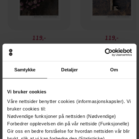
119,-
119,-
Kristin Lavransdatter
Kristin Lavransdatter
Sigrid Undset
Sigrid Undset
EBOK
EBOK
Samtykke
Detaljer
Om
Andre har også kjøpt
Vi bruker cookies
Våre nettsider benytter cookies (informasjonskapsler). Vi
bruker cookies til:
Premium
Premium
Nødvendige funksjoner på nettsiden (Nødvendige)
Vinner av Rivertonprisen
Forbedrer opplevelsen din på vår nettside (Funksjonelle)
Gir oss en bedre forståelse for hvordan nettsiden vår blir
brukt, slik at vi kan forbedre den (Statistiske)