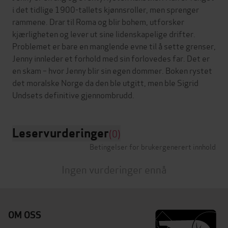
i det tidlige 1900-tallets kjønnsroller, men sprenger
rammene. Drar til Roma og blir bohem, utforsker
kjærligheten og lever ut sine lidenskapelige drifter.
Problemet er bare en manglende evne til å sette grenser,
Jenny innleder et forhold med sin forlovedes far. Det er
en skam – hvor Jenny blir sin egen dommer. Boken rystet
det moralske Norge da den ble utgitt, men ble Sigrid
Leservurderinger
(0)
Betingelser for brukergenerert innhold
Ingen vurderinger ennå
OM OSS