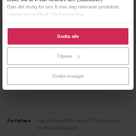
Gjør det mulig for oss å vise deg relevante produkter,
kampanjer og tilbud (Markedsføring)
Klikk på «Godta alle» for å gi oss ditt samtykke til å
bruke cookies for alle disse formålene. Du kan også
Godta alle
tilpasse ditt samtykke til spesifikke formål ved å klikke
på «Tilpass». Du kan når som helst trekke tilbake eller
Tilpass
endre ditt samtykke.
199,-
149,-
Minnesota
En lykkelig familie
Godta utvalgte
Jo Nesbø
Stian Hjelvin Andersen
EBOK
EBOK
Sigrid Undset
(forfatter),
Oda Aarstein
Forfattere
Steffenakk
(annet)