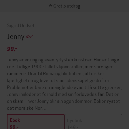
Gratis utdrag
Sigrid Undset
Jenny
99,-
Jenny er en ung og eventyrlysten kunstner. Hun er fanget
i det tidlige 1900-tallets kjønnsroller, men sprenger
rammene. Drar til Roma og blir bohem, utforsker
kjærligheten og lever ut sine lidenskapelige drifter.
Problemet er bare en manglende evne til å sette grenser,
Jenny innleder et forhold med sin forlovedes far. Det er
en skam – hvor Jenny blir sin egen dommer. Boken rystet
det moralske Nor…
Lydbok
Ebok
149,-
99,-