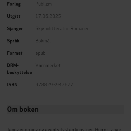
Publizm
Forlag
17.06.2025
Utgitt
Skjønnlitteratur
,
Romaner
Sjanger
Bokmål
Språk
epub
Format
Vannmerket
DRM-
beskyttelse
9788293947677
ISBN
Om boken
Jenny er en ung og eventyrlysten kunstner. Hun er fanget