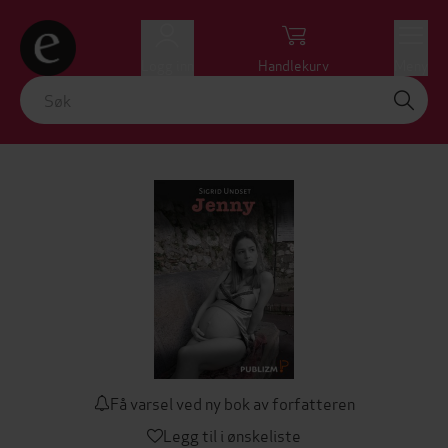
Logg inn
Handlekurv
Meny
Få varsel ved ny bok av forfatteren
Legg til i ønskeliste