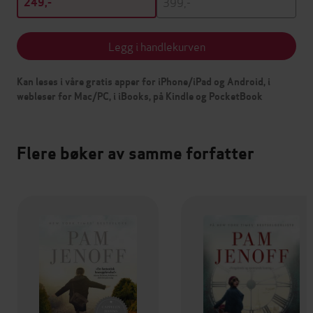
399,-
249,-
Legg i handlekurven
Kan leses i våre gratis apper for iPhone/iPad og Android, i
webleser for Mac/PC, i iBooks, på Kindle og PocketBook
Flere bøker av samme forfatter