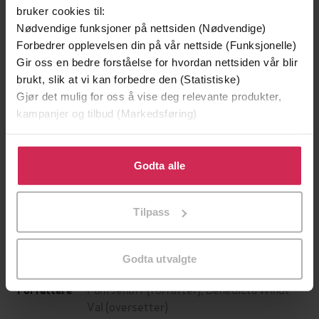
bruker cookies til:
Nødvendige funksjoner på nettsiden (Nødvendige)
Forbedrer opplevelsen din på vår nettside (Funksjonelle)
Gir oss en bedre forståelse for hvordan nettsiden vår blir
brukt, slik at vi kan forbedre den (Statistiske)
Gjør det mulig for oss å vise deg relevante produkter,
kampanjer og tilbud (Markedsføring)
Klikk på «Godta alle» for å gi oss ditt samtykke til å
199,-
349,-
bruke cookies for alle disse formålene. Du kan også
Godta alle
Minnesota
Utskudd
tilpasse ditt samtykke til spesifikke formål ved å klikke
Jo Nesbø
Jørn Lier Horst
på «Tilpass». Du kan når som helst trekke tilbake eller
Tilpass
EBOK
EBOK
endre ditt samtykke.
Godta utvalgte
Pam Jenoff
(forfatter),
Benedicta Windt-
Forfattere
Val
(oversetter)