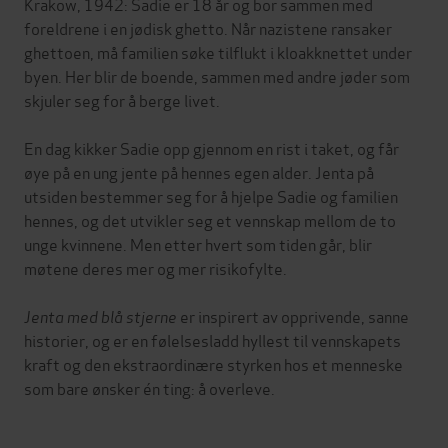
Krakow, 1942: Sadie er 18 år og bor sammen med
foreldrene i en jødisk ghetto. Når nazistene ransaker
ghettoen, må familien søke tilflukt i kloakknettet under
byen. Her blir de boende, sammen med andre jøder som
skjuler seg for å berge livet.
En dag kikker Sadie opp gjennom en rist i taket, og får
øye på en ung jente på hennes egen alder. Jenta på
utsiden bestemmer seg for å hjelpe Sadie og familien
hennes, og det utvikler seg et vennskap mellom de to
unge kvinnene. Men etter hvert som tiden går, blir
møtene deres mer og mer risikofylte.
Jenta med blå stjerne
er inspirert av opprivende, sanne
historier, og er en følelsesladd hyllest til vennskapets
kraft og den ekstraordinære styrken hos et menneske
som bare ønsker én ting: å overleve.