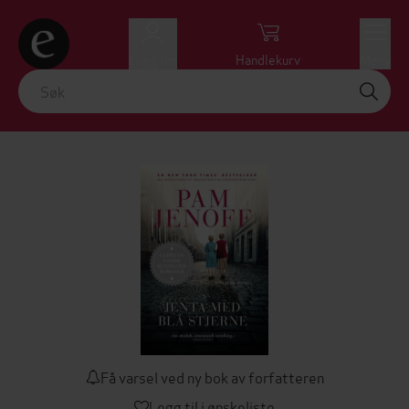
Logg inn
Handlekurv
Meny
Få varsel ved ny bok av forfatteren
Legg til i ønskeliste