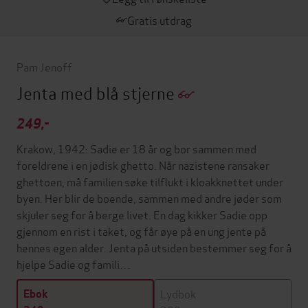
Gratis utdrag
Pam Jenoff
Jenta med blå stjerne
249,-
Krakow, 1942: Sadie er 18 år og bor sammen med
foreldrene i en jødisk ghetto. Når nazistene ransaker
ghettoen, må familien søke tilflukt i kloakknettet under
byen. Her blir de boende, sammen med andre jøder som
skjuler seg for å berge livet. En dag kikker Sadie opp
gjennom en rist i taket, og får øye på en ung jente på
hennes egen alder. Jenta på utsiden bestemmer seg for å
hjelpe Sadie og famili…
Lydbok
Ebok