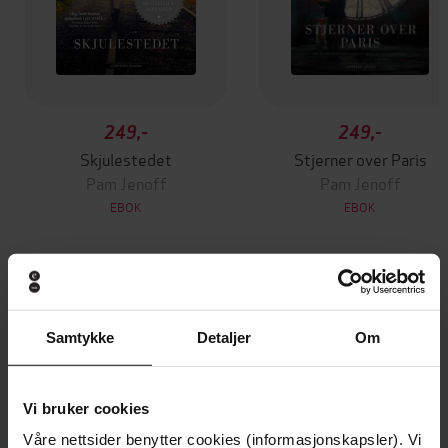
249,-
249,-
Skjulestedet
Stjerner over Paris
Pam Jenoff
Pam Jenoff
EBOK
EBOK
Andre har også kjøpt
Samtykke
Detaljer
Om
Premium
Premium
Vinner av Rivertonprisen
Første gang på tilbud
Vi bruker cookies
Våre nettsider benytter cookies (informasjonskapsler). Vi