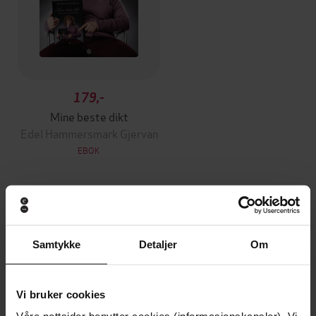
179,-
Mine beste dikt
Edel Hammersmark Gjervan
EBOK
Andre har også kjøpt
Samtykke
Detaljer
Om
Vi bruker cookies