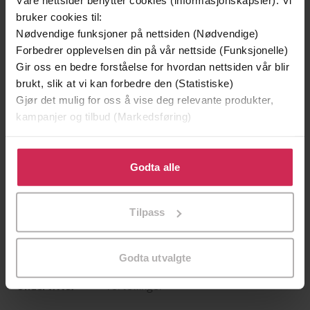
Våre nettsider benytter cookies (informasjonskapsler). Vi
bruker cookies til:
Nødvendige funksjoner på nettsiden (Nødvendige)
Forbedrer opplevelsen din på vår nettside (Funksjonelle)
Gir oss en bedre forståelse for hvordan nettsiden vår blir
brukt, slik at vi kan forbedre den (Statistiske)
Gjør det mulig for oss å vise deg relevante produkter,
kampanjer og tilbud (Markedsføring)
Klikk på «Godta alle» for å gi oss ditt samtykke til å
229,-
229,-
bruke cookies for alle disse formålene. Du kan også
Godta alle
Calendar girl
Calendar girl
tilpasse ditt samtykke til spesifikke formål ved å klikke
Audrey Carlan
Audrey Carlan
på «Tilpass». Du kan når som helst trekke tilbake eller
EBOK
EBOK
Tilpass
endre ditt samtykke.
Godta utvalgte
fortellinger
Undertittel