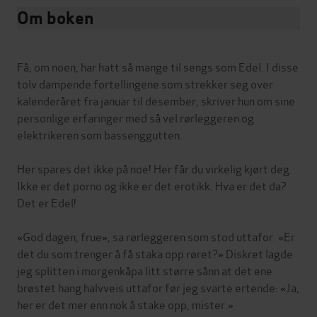
Om boken
Få, om noen, har hatt så mange til sengs som Edel. I disse
tolv dampende fortellingene som strekker seg over
kalenderåret fra januar til desember, skriver hun om sine
personlige erfaringer med så vel rørleggeren og
elektrikeren som bassenggutten.
Her spares det ikke på noe! Her får du virkelig kjørt deg.
Ikke er det porno og ikke er det erotikk. Hva er det da?
Det er Edel!
«God dagen, frue», sa rørleggeren som stod uttafor. «Er
det du som trenger å få staka opp røret?» Diskret lagde
jeg splitten i morgenkåpa litt større sånn at det ene
brøstet hang halvveis uttafor før jeg svarte ertende: «Ja,