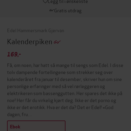
Legg til i ønskeliste
Gratis utdrag
Edel Hammersmark Gjervan
Kalenderpiken
169,-
Få, om noen, har hatt så mange til sengs som Edel. I disse
tolv dampende fortellingene som strekker seg over
kalenderåret fra januar til desember, skriver hun om sine
personlige erfaringer med så vel rørleggeren og
elektrikeren som bassenggutten. Her spares det ikke på
noe! Her får du virkelig kjørt deg. Ikke er det porno og
ikke er det erotikk. Hva er det da? Det er Edel! «God
dagen, fru…
Ebok