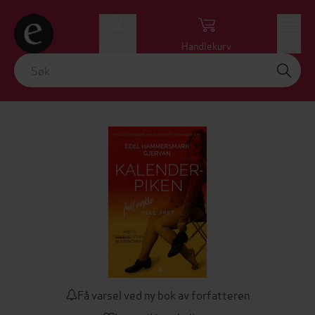
Logg inn
Handlekurv
Meny
Få varsel ved ny bok av forfatteren