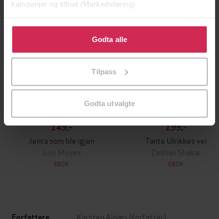
kampanjer og tilbud (Markedsføring)
Klikk på «Godta alle» for å gi oss ditt samtykke til å
bruke cookies for alle disse formålene. Du kan også
Godta alle
tilpasse ditt samtykke til spesifikke formål ved å klikke
på «Tilpass». Du kan når som helst trekke tilbake eller
Tilpass
endre ditt samtykke.
Godta utvalgte
149,-
199,-
Jenta som ble igjen
Tante Ulrikkes vei
Jojo Moyes
Zeshan Shakar
EBOK
EBOK
Karsten Alnæs
(forfatter)
Forfattere