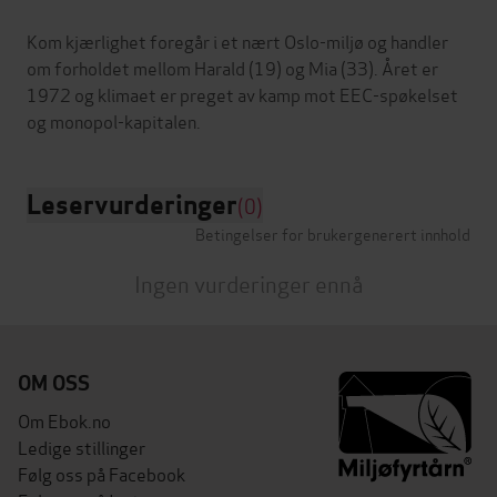
Kom kjærlighet foregår i et nært Oslo-miljø og handler
om forholdet mellom Harald (19) og Mia (33). Året er
1972 og klimaet er preget av kamp mot EEC-spøkelset
Leservurderinger
(0)
Betingelser for brukergenerert innhold
Ingen vurderinger ennå
OM OSS
Om Ebok.no
Ledige stillinger
Følg oss på Facebook