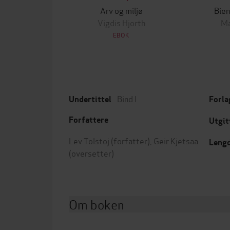
Arv og miljø
Bien
Vigdis Hjorth
Ma
EBOK
Bind I
Undertittel
Forla
Forfattere
Utgit
Lev Tolstoj
(forfatter),
Geir Kjetsaa
Leng
(oversetter)
Om boken