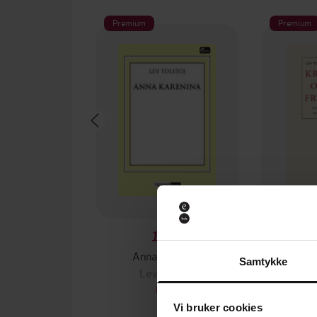
Premium
Premium
199,-
Anna Karenina
Kr
Samtykke
Lev Tolstoj
Le
EBOK
Vi bruker cookies