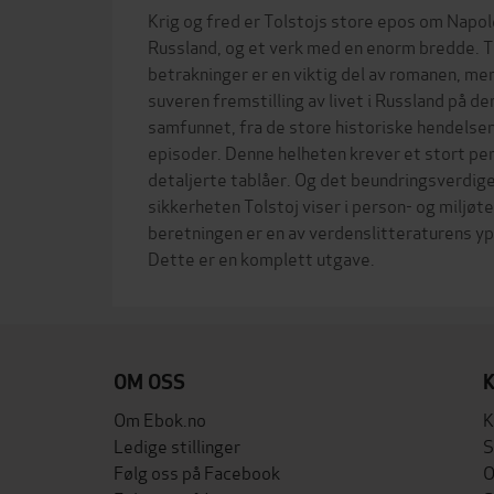
Krig og fred er Tolstojs store epos om Napo
Russland, og et verk med en enorm bredde. To
betrakninger er en viktig del av romanen, men
suveren fremstilling av livet i Russland på denn
samfunnet, fra de store historiske hendelsen
episoder. Denne helheten krever et stort pe
detaljerte tablåer. Og det beundringsverdige
sikkerheten Tolstoj viser i person- og miljøt
beretningen er en av verdenslitteraturens y
OM OSS
Om Ebok.no
K
Ledige stillinger
S
Følg oss på Facebook
O