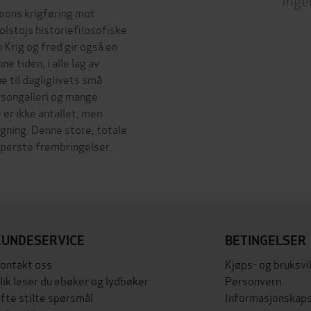
leons krigføring mot
lstojs historiefilosofiske
 Krig og fred gir også en
e tiden, i alle lag av
e til dagliglivets små
rsongalleri og mange
 er ikke antallet, men
egning. Denne store, totale
pperste frembringelser.
KUNDESERVICE
BETINGELSER
ontakt oss
Kjøps- og bruksvi
lik leser du ebøker og lydbøker
Personvern
fte stilte spørsmål
Informasjonskaps