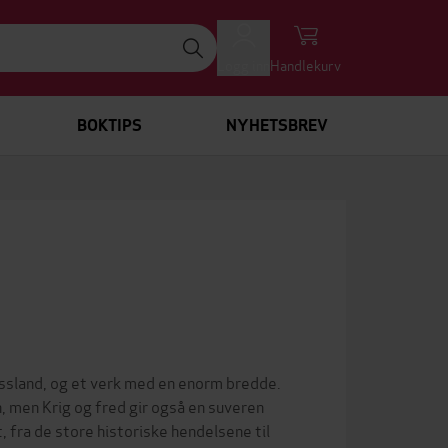
Logg inn
Handlekurv
BOKTIPS
NYHETSBREV
ussland, og et verk med en enorm bredde.
n, men Krig og fred gir også en suveren
t, fra de store historiske hendelsene til