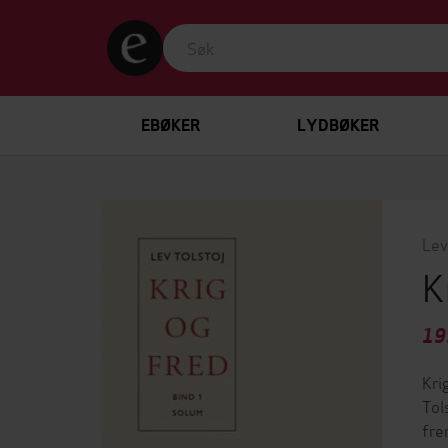
EBØKER
LYDBØKER
Lev
K
19
Kri
Tol
fre