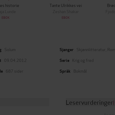
es historie
Tante Ulrikkes vei
Brø
ja Lunde
Zeshan Shakar
Fjodo
EBOK
EBOK
Solum
Skjønnlitteratur
,
Rom
g
Sjanger
09.04.2012
Krig og fred
t
Serie
687
sider
Bokmål
de
Språk
Leservurderinger
(
Inge