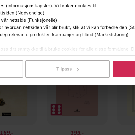
es (informasjonskapsler). Vi bruker cookies til:
ttsiden (Nødvendige)
 vår nettside (Funksjonelle)
r hvordan nettsiden vår blir brukt, slik at vi kan forbedre den (St
 deg relevante produkter, kampanjer og tilbud (Markedsføring)
 oss ditt samtykke til å bruke cookies for alle disse formålene. D
l ved å klikke på «Tilpass». Du kan når som helst trekke tilbake
Tilpass
169,-
199,-