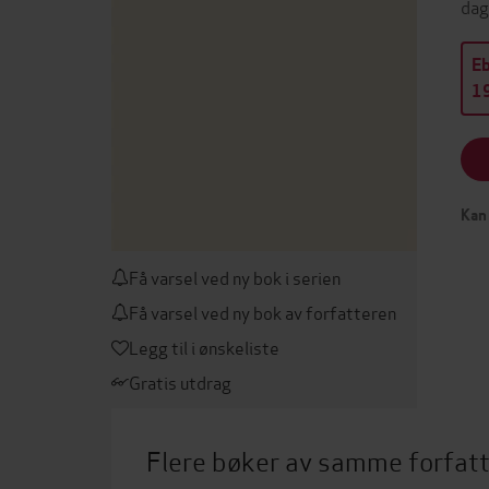
dag
E
19
Kan 
Få varsel ved ny bok i serien
Få varsel ved ny bok av forfatteren
Legg til i ønskeliste
Gratis utdrag
Flere bøker av samme forfat