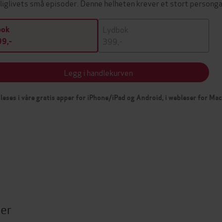
liglivets små episoder. Denne helheten krever et stort personga
Lydbok
bok
399,-
9,-
Legg i handlekurven
leses i våre gratis apper for iPhone/iPad og Android, i webleser for Ma
ter