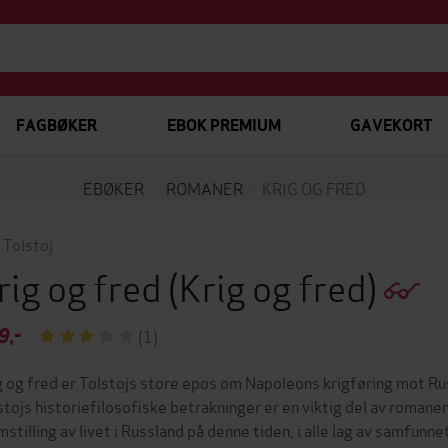
FAGBØKER
EBOK PREMIUM
GAVEKORT
EBØKER
ROMANER
KRIG OG FRED
 Tolstoj
rig og fred
(Krig og fred)
9,-
(1)
g og fred er Tolstojs store epos om Napoleons krigføring mot R
stojs historiefilosofiske betrakninger er en viktig del av romane
mstilling av livet i Russland på denne tiden, i alle lag av samfunne