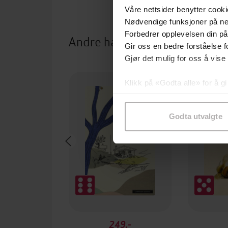
Våre nettsider benytter cooki
Nødvendige funksjoner på ne
Forbedrer opplevelsen din på
Andre har også kjøpt
Gir oss en bedre forståelse fo
Gjør det mulig for oss å vise
Premium
Klikk på «Godta alle» for å gi
samtykke til spesifikke formå
Godta utvalgte
249,-