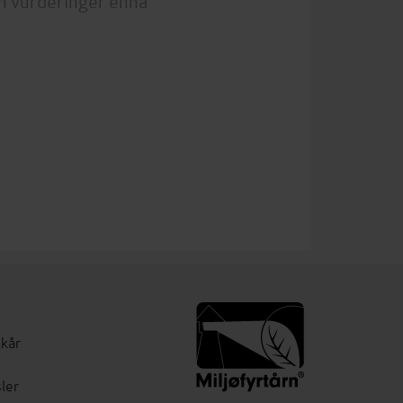
lkår
ler