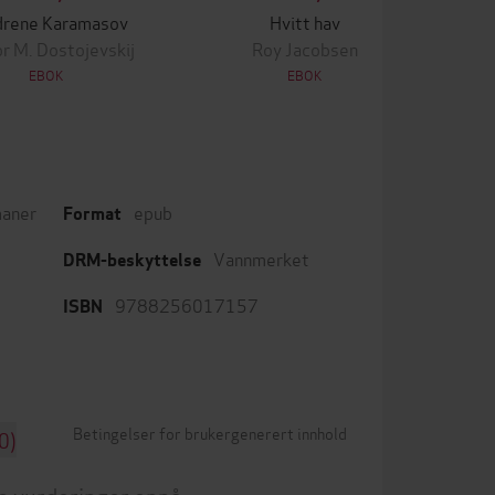
drene Karamasov
Hvitt hav
r M. Dostojevskij
Roy Jacobsen
EBOK
EBOK
aner
epub
Format
Vannmerket
DRM-beskyttelse
9788256017157
ISBN
Betingelser for brukergenerert innhold
0)
n vurderinger ennå