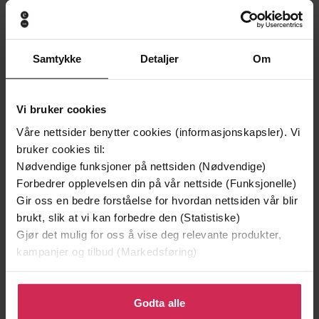
Samtykke
Detaljer
Om
199,-
349,-
Vi bruker cookies
Minnesota
Utskudd
Våre nettsider benytter cookies (informasjonskapsler). Vi
Jo Nesbø
Jørn Lier Horst
bruker cookies til:
EBOK
EBOK
Nødvendige funksjoner på nettsiden (Nødvendige)
Forbedrer opplevelsen din på vår nettside (Funksjonelle)
Gir oss en bedre forståelse for hvordan nettsiden vår blir
brukt, slik at vi kan forbedre den (Statistiske)
Kjell Einar Thorkildsen
(forfatter)
Forfattere
Gjør det mulig for oss å vise deg relevante produkter,
kampanjer og tilbud (Markedsføring)
Kapabel
Forlag
Klikk på «Godta alle» for å gi oss ditt samtykke til å
04.11.2020
Utgitt
bruke cookies for alle disse formålene. Du kan også
Godta alle