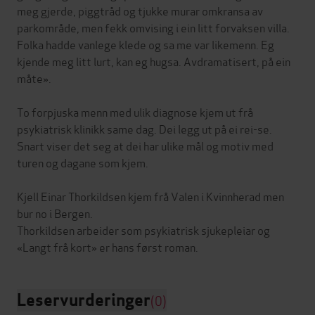
meg gjerde, piggtråd og tjukke murar omkransa av
parkområde, men fekk omvising i ein litt forvaksen villa.
Folka hadde vanlege klede og sa me var likemenn. Eg
kjende meg litt lurt, kan eg hugsa. Avdramatisert, på ein
måte».
To forpjuska menn med ulik diagnose kjem ut frå
psykiatrisk klinikk same dag. Dei legg ut på ei rei-se.
Snart viser det seg at dei har ulike mål og motiv med
turen og dagane som kjem.
Kjell Einar Thorkildsen kjem frå Valen i Kvinnherad men
bur no i Bergen.
Thorkildsen arbeider som psykiatrisk sjukepleiar og
Leservurderinger
(0)