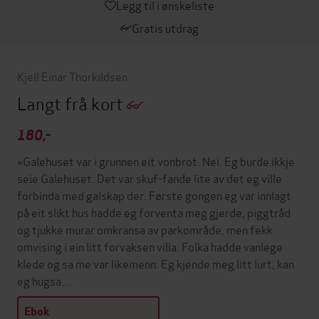
Legg til i ønskeliste
Gratis utdrag
Kjell Einar Thorkildsen
Langt frå kort
180,-
«Galehuset var i grunnen eit vonbrot. Nei. Eg burde ikkje
seie Galehuset. Det var skuf-fande lite av det eg ville
forbinda med galskap der. Første gongen eg var innlagt
på eit slikt hus hadde eg forventa meg gjerde, piggtråd
og tjukke murar omkransa av parkområde, men fekk
omvising i ein litt forvaksen villa. Folka hadde vanlege
klede og sa me var likemenn. Eg kjende meg litt lurt, kan
eg hugsa…
Ebok