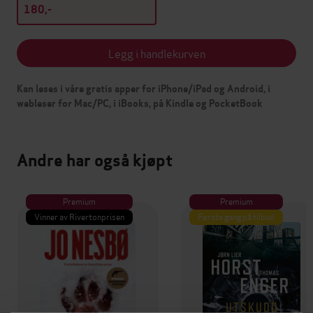
180,-
Legg i handlekurven
Kan leses i våre gratis apper for iPhone/iPad og Android, i
webleser for Mac/PC, i iBooks, på Kindle og PocketBook
Andre har også kjøpt
Premium
Premium
Vinner av Rivertonprisen
Første gang på tilbud