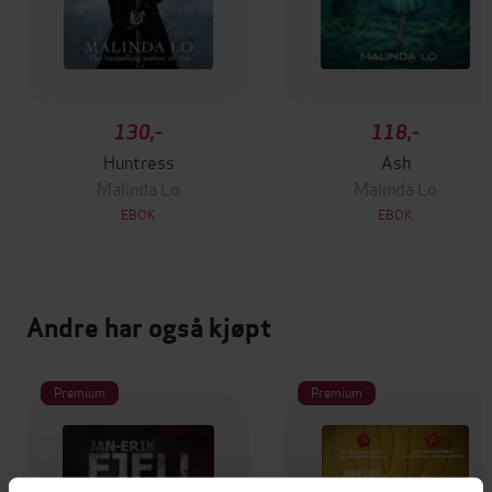
130,-
118,-
Huntress
Ash
Malinda Lo
Malinda Lo
EBOK
EBOK
Andre har også kjøpt
Premium
Premium