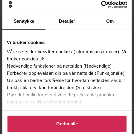
Samtykke
Detaljer
Om
Vi bruker cookies
Våre nettsider benytter cookies (informasjonskapsler). Vi
bruker cookies til:
149,-
149,-
Nødvendige funksjoner på nettsiden (Nødvendige)
Skriket
Offer
Forbedrer opplevelsen din på vår nettside (Funksjonelle)
Jørn Lier Horst
Jørn Lier Horst
Gir oss en bedre forståelse for hvordan nettsiden vår blir
EBOK
EBOK
brukt, slik at vi kan forbedre den (Statistiske)
Gjør det mulig for oss å vise deg relevante produkter,
kampanjer og tilbud (Markedsføring)
Klikk på «Godta alle» for å gi oss ditt samtykke til å
A NATIONAL BOOK AWARD WINNER AND
Undertittel
bruke cookies for alle disse formålene. Du kan også
Godta alle
NEW YORK TIMES BESTSELLER
tilpasse ditt samtykke til spesifikke formål ved å klikke