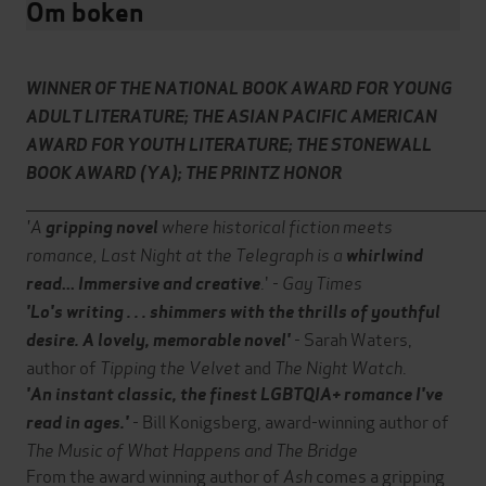
Om boken
WINNER OF THE NATIONAL BOOK AWARD FOR YOUNG
ADULT LITERATURE
; THE ASIAN PACIFIC AMERICAN
AWARD FOR YOUTH LITERATURE; THE STONEWALL
BOOK AWARD (YA); THE PRINTZ HONOR
____________________________________________________________________________________
'A
where historical fiction meets
gripping novel
romance, Last Night at the Telegraph is a
whirlwind
.' -
Gay Times
read
...
Immersive and creative
'Lo's writing . . . shimmers with the thrills of youthful
- Sarah Waters,
desire. A lovely, memorable novel'
author of
Tipping the Velvet
and
The Night Watch
.
'An instant classic, the finest LGBTQIA+ romance I've
- Bill Konigsberg, award-winning author of
read in ages.'
The Music of What Happens and The Bridge
From the award winning author of
Ash
comes a gripping