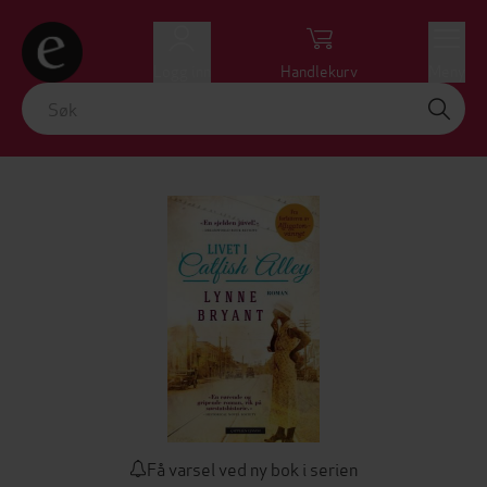
Logg inn
Handlekurv
Meny
Få varsel ved ny bok i serien