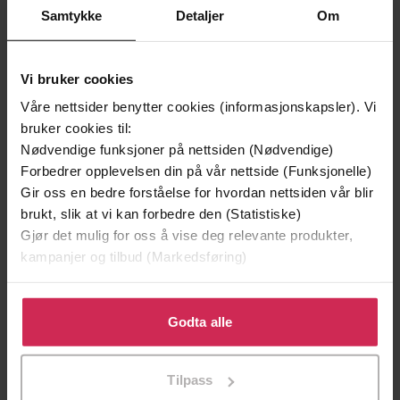
Samtykke
Detaljer
Om
Vi bruker cookies
Våre nettsider benytter cookies (informasjonskapsler). Vi
bruker cookies til:
Nødvendige funksjoner på nettsiden (Nødvendige)
Forbedrer opplevelsen din på vår nettside (Funksjonelle)
Gir oss en bedre forståelse for hvordan nettsiden vår blir
brukt, slik at vi kan forbedre den (Statistiske)
Gjør det mulig for oss å vise deg relevante produkter,
kampanjer og tilbud (Markedsføring)
249,-
249,-
Skyggesøsteren
Perlesøsteren
Klikk på «Godta alle» for å gi oss ditt samtykke til å
Lucinda Riley
Lucinda Riley
bruke cookies for alle disse formålene. Du kan også
Godta alle
EBOK
EBOK
tilpasse ditt samtykke til spesifikke formål ved å klikke
på «Tilpass». Du kan når som helst trekke tilbake eller
Tilpass
endre ditt samtykke.