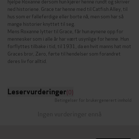
hjelpe Roxanne dersom hun kjører henne rundt og skriver
ned historiene. Grace tar henne med til Catfish Alley, til
hus som er falleferdige eller borte nå, men som har så
mange historier knyttet til seg.
Mens Roxanne lytter til Grace, får hun øynene opp for
mennesker som i alle år har vært usynlige for henne. Hun
forflyttes tilbake i tid, til 1931, da en hvit manns hat mot
Graces bror, Zero, førte til hendelser som forandret
deres liv for alltid.
Leservurderinger
(0)
Betingelser for brukergenerert innhold
Ingen vurderinger ennå