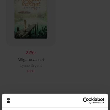
229,-
Alligatorvannet
Lynne Bryant
EBOK
Andre har også kjøpt