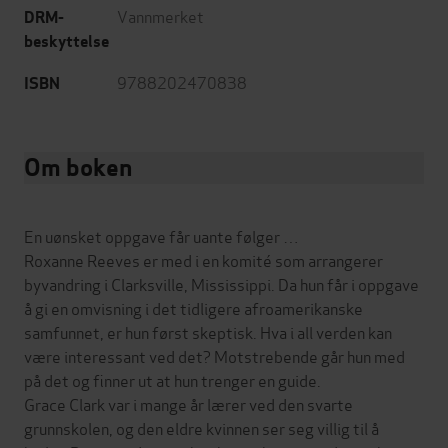
Vannmerket
DRM-
beskyttelse
9788202470838
ISBN
Om boken
En uønsket oppgave får uante følger …
Roxanne Reeves er med i en komité som arrangerer
byvandring i Clarksville, Mississippi. Da hun får i oppgave
å gi en omvisning i det tidligere afroamerikanske
samfunnet, er hun først skeptisk. Hva i all verden kan
være interessant ved det? Motstrebende går hun med
på det og finner ut at hun trenger en guide.
Grace Clark var i mange år lærer ved den svarte
grunnskolen, og den eldre kvinnen ser seg villig til å