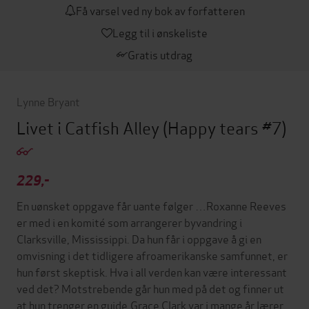
Få varsel ved ny bok av forfatteren
Legg til i ønskeliste
Gratis utdrag
Lynne Bryant
Livet i Catfish Alley
(Happy tears #7)
229,-
En uønsket oppgave får uante følger …Roxanne Reeves
er med i en komité som arrangerer byvandring i
Clarksville, Mississippi. Da hun får i oppgave å gi en
omvisning i det tidligere afroamerikanske samfunnet, er
hun først skeptisk. Hva i all verden kan være interessant
ved det? Motstrebende går hun med på det og finner ut
at hun trenger en guide.Grace Clark var i mange år lærer