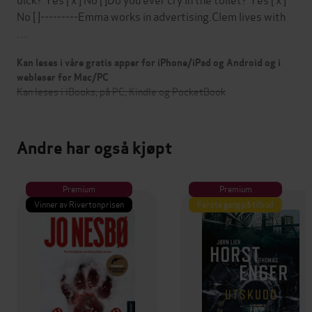
No [ ]---------Emma works in advertising.Clem lives with
…
Kan leses i våre gratis apper for iPhone/iPad og Android og i
webleser for Mac/PC
Kan leses i iBooks, på PC, Kindle og PocketBook
Andre har også kjøpt
Premium
Premium
Vinner av Rivertonprisen
Første gang på tilbud