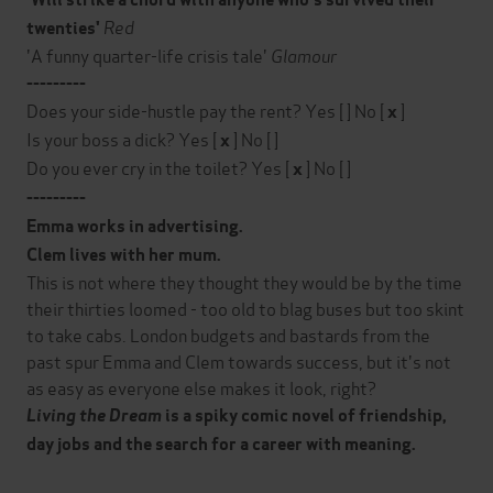
Red
twenties'
'A funny quarter-life crisis tale'
Glamour
---------
Does your side-hustle pay the rent? Yes [ ] No [
]
x
Is your boss a dick? Yes [
] No [ ]
x
Do you ever cry in the toilet? Yes [
] No [ ]
x
---------
Emma works in advertising.
Clem lives with her mum.
This is not where they thought they would be by the time
their thirties loomed - too old to blag buses but too skint
to take cabs. London budgets and bastards from the
past spur Emma and Clem towards success, but it's not
as easy as everyone else makes it look, right?
Living the Dream
is a spiky comic novel of friendship,
day jobs and the search for a career with meaning.