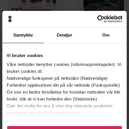
Samtykke
Detaljer
Om
199,-
349,-
Minnesota
Utskudd
Jo Nesbø
Jørn Lier Horst
Vi bruker cookies
EBOK
EBOK
Våre nettsider benytter cookies (informasjonskapsler). Vi
bruker cookies til:
Nødvendige funksjoner på nettsiden (Nødvendige)
Forbedrer opplevelsen din på vår nettside (Funksjonelle)
A millennial tale about friendship, creative
Undertittel
Gir oss en bedre forståelse for hvordan nettsiden vår blir
jobs and a quarter-life crisis
brukt, slik at vi kan forbedre den (Statistiske)
Gjør det mulig for oss å vise deg relevante produkter,
Lauren Berry
(forfatter)
Forfattere
kampanjer og tilbud (Markedsføring)
Virago
Forlag
Klikk på «Godta alle» for å gi oss ditt samtykke til å