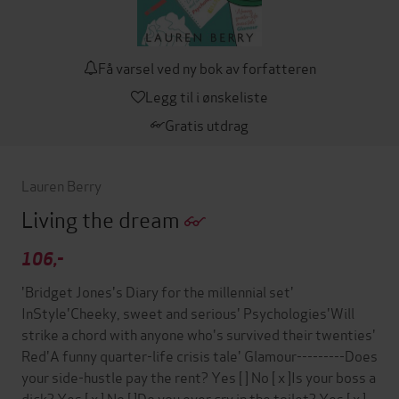
Få varsel ved ny bok av forfatteren
Legg til i ønskeliste
Gratis utdrag
Lauren Berry
Living the dream
106,-
'Bridget Jones's Diary for the millennial set'
InStyle'Cheeky, sweet and serious' Psychologies'Will
strike a chord with anyone who's survived their twenties'
Red'A funny quarter-life crisis tale' Glamour---------Does
your side-hustle pay the rent? Yes [ ] No [ x ]Is your boss a
dick? Yes [ x ] No [ ]Do you ever cry in the toilet? Yes [ x ]