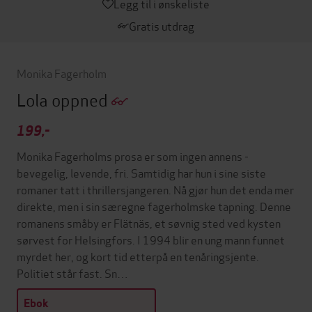
Legg til i ønskeliste
Gratis utdrag
Monika Fagerholm
Lola oppned
199,-
Monika Fagerholms prosa er som ingen annens -
bevegelig, levende, fri. Samtidig har hun i sine siste
romaner tatt i thrillersjangeren. Nå gjør hun det enda mer
direkte, men i sin særegne fagerholmske tapning. Denne
romanens småby er Flätnäs, et søvnig sted ved kysten
sørvest for Helsingfors. I 1994 blir en ung mann funnet
myrdet her, og kort tid etterpå en tenåringsjente.
Politiet står fast. Sn…
Ebok