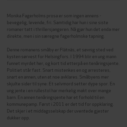
Monika Fagerholms prosa er som ingen annens -
bevegelig, levende, fri. Samtidig har hun i sine siste
romaner tatt i thrillersjangeren. Nå gjør hun det enda mer
direkte, men i sin særegne fagerholmske tapning.
Denne romanens småby er Flätnäs, et søvnig sted ved
kysten sørvest for Helsingfors. I 1994 blir en ung mann
funnet myrdet her, og kort tid etterpå en tenåringsjente.
Politiet står fast. Snart mistenkes en og arresteres,
snart en annen, uten at noe avklares. Småbyens mer
skjulte sider til syne: Et selvmord setter dype spor. En
ung jente i en rullestol har merkelig makt over mange
barn. En annen tenåringsjente har et forhold til en
kommunepamp. Først i 2011 er det tid for oppklaring.
Det skjer i et middagsselskap der uventede gjester