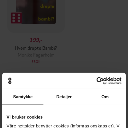
199,-
Hvem drepte Bambi?
Monika Fagerholm
EBOK
Andre har også kjøpt
Samtykke
Detaljer
Om
Premium
Premium
Vi bruker cookies
Våre nettsider benytter cookies (informasjonskapsler). Vi