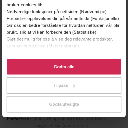
bruker cookies til:
Nødvendige funksjoner på nettsiden (Nødvendige)
Forbedrer opplevelsen din på vår nettside (Funksjonelle)
Gir oss en bedre forståelse for hvordan nettsiden vår blir
brukt, slik at vi kan forbedre den (Statistiske)
Gjør det mulig for oss å vise deg relevante produkter,
kampanjer og tilbud (Markedsføring)
Klikk på «Godta alle» for å gi oss ditt samtykke til å
149,-
149,-
bruke cookies for alle disse formålene. Du kan også
Godta alle
Det innerste rommet
Den du ikke ser
tilpasse ditt samtykke til spesifikke formål ved å klikke
Jørn Lier Horst
Jonas Moström
på «Tilpass». Du kan når som helst trekke tilbake eller
Tilpass
endre ditt samtykke.
EBOK
EBOK
Godta utvalgte
Monika Fagerholm
(forfatter),
Kyrre
Forfattere
Haugen Bakke
(oversetter)