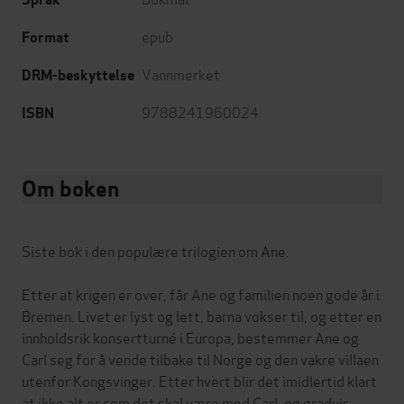
epub
Format
Vannmerket
DRM-beskyttelse
9788241960024
ISBN
Om boken
Siste bok i den populære trilogien om Ane.
Etter at krigen er over, får Ane og familien noen gode år i
Bremen. Livet er lyst og lett, barna vokser til, og etter en
innholdsrik konsertturné i Europa, bestemmer Ane og
Carl seg for å vende tilbake til Norge og den vakre villaen
utenfor Kongsvinger. Etter hvert blir det imidlertid klart
at ikke alt er som det skal være med Carl, og gradvis