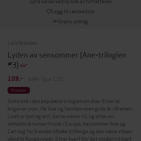
Få varsel ved ny bok av forfatteren
Legg til i ønskeliste
Gratis utdrag
Laila Brenden
Lyden av sensommer
(Ane-trilogien
#3)
109,-
|
229,-
Spar 120,-
Premium
Siste bok i den populære trilogien om Ane. Etter at
krigen er over, får Ane og familien noen gode år i Bremen.
Livet er lyst og lett, barna vokser til, og etter en
innholdsrik konsertturné i Europa, bestemmer Ane og
Carl seg for å vende tilbake til Norge og den vakre villaen
utenfor Kongsvinger. Etter hvert blir det imidlertid klart