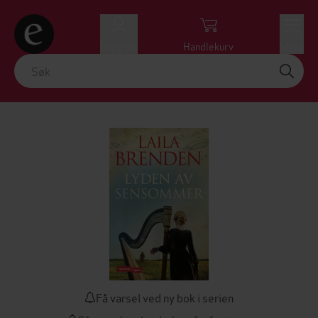
Logg inn
Handlekurv
Meny
Få varsel ved ny bok i serien