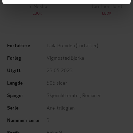
Jo Nesbø
Jørn Lier Horst
EBOK
EBOK
Laila Brenden
(forfatter)
Forfattere
Vigmostad Bjørke
Forlag
23.05.2023
Utgitt
505
sider
Lengde
Skjønnlitteratur
,
Romaner
Sjanger
Ane-trilogien
Serie
3
Nummer i serie
Bokmål
Språk