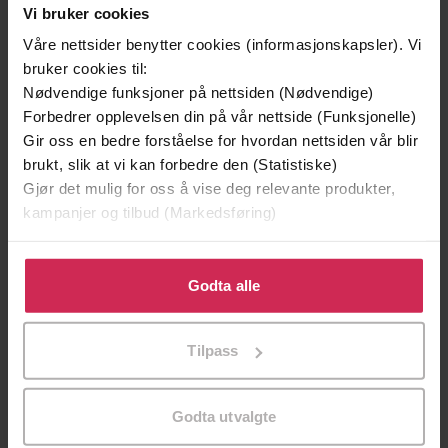
Vi bruker cookies
Våre nettsider benytter cookies (informasjonskapsler). Vi
Andre har også kjøpt
bruker cookies til:
Nødvendige funksjoner på nettsiden (Nødvendige)
Premium
Premium
Forbedrer opplevelsen din på vår nettside (Funksjonelle)
Vinner av Rivertonprisen
Første gang på tilbud
Gir oss en bedre forståelse for hvordan nettsiden vår blir
brukt, slik at vi kan forbedre den (Statistiske)
Gjør det mulig for oss å vise deg relevante produkter,
kampanjer og tilbud (Markedsføring)
Klikk på «Godta alle» for å gi oss ditt samtykke til å
bruke cookies for alle disse formålene. Du kan også
Godta alle
tilpasse ditt samtykke til spesifikke formål ved å klikke
på «Tilpass». Du kan når som helst trekke tilbake eller
Tilpass
endre ditt samtykke.
129,-
129,-
Godta utvalgte
Minnesota
Utskudd