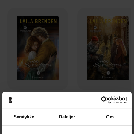
129,-
129,-
Rettssaken
Skyggespill
Laila Brenden
Laila Brenden
Samtykke
Detaljer
Om
EBOK
EBOK