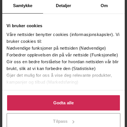
Samtykke
Detaljer
Om
Vi bruker cookies
Våre nettsider benytter cookies (informasjonskapsler). Vi
199,-
349,-
bruker cookies til:
Minnesota
Utskudd
Nødvendige funksjoner på nettsiden (Nødvendige)
Jo Nesbø
Jørn Lier Horst
Forbedrer opplevelsen din på vår nettside (Funksjonelle)
EBOK
EBOK
Gir oss en bedre forståelse for hvordan nettsiden vår blir
brukt, slik at vi kan forbedre den (Statistiske)
Gjør det mulig for oss å vise deg relevante produkter,
kampanjer og tilbud (Markedsføring)
Michelle Cohen Corasanti
(forfatter),
Mari
Forfattere
Klikk på «Godta alle» for å gi oss ditt samtykke til å
Johanne Müller
(oversetter)
bruke cookies for alle disse formålene. Du kan også
Godta alle
Gyldendal
Forlag
tilpasse ditt samtykke til spesifikke formål ved å klikke
på «Tilpass». Du kan når som helst trekke tilbake eller
15.08.2024
Utgitt
Tilpass
endre ditt samtykke.