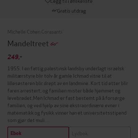
Legg til i ønskeliste
Gratis utdrag
Michelle Cohen Corasanti
Mandeltreet
249,-
1955. I en fattig palestinsk landsby underlagt israelsk
militærstyre blir tolv år gamle Ichmad vitne til at
lillesøsteren blir drept av en landmine. Kort tid etter blir
faren arrestert, og familien mister både hjemmet og
levebrødet.Men Ichmad er fast bestemt på å forsørge
familien, og ved hjelp av sine ekstraordinære evner i
matematikk og fysikk vinner han et universitetsstipend
som gjør det muli…
Lydbok
Ebok