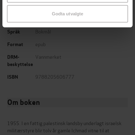
340
sider
Lengde
Godta utvalgte
Skjønnlitteratur
,
Romaner
Sjanger
Bokmål
Språk
epub
Format
Vannmerket
DRM-
beskyttelse
9788205606777
ISBN
Om boken
1955. I en fattig palestinsk landsby underlagt israelsk
militærstyre blir tolv år gamle Ichmad vitne til at