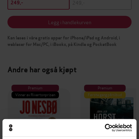
249,-
249,-
Legg i handlekurven
Kan leses i våre gratis apper for iPhone/iPad og Android, i
webleser for Mac/PC, i iBooks, på Kindle og PocketBook
Andre har også kjøpt
Premium
Premium
Vinner av Rivertonprisen
Første gang på tilbud