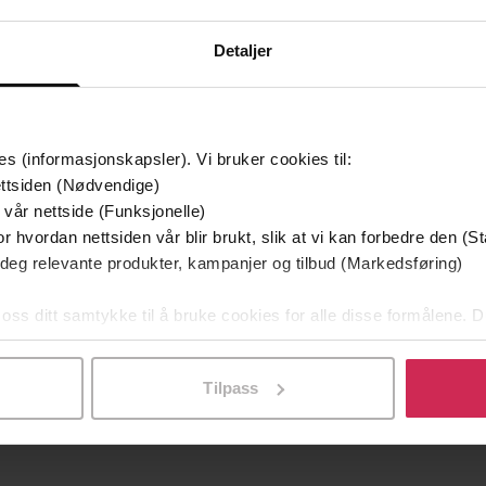
Detaljer
es (informasjonskapsler). Vi bruker cookies til:
ttsiden (Nødvendige)
 vår nettside (Funksjonelle)
r hvordan nettsiden vår blir brukt, slik at vi kan forbedre den (St
 deg relevante produkter, kampanjer og tilbud (Markedsføring)
199,-
179,-
 oss ditt samtykke til å bruke cookies for alle disse formålene. D
store fallet
Mitt år i Ingenmannsbukten
K
l ved å klikke på «Tilpass». Du kan når som helst trekke tilbake
er Handke
Peter Handke
EBOK
EBOK
Tilpass