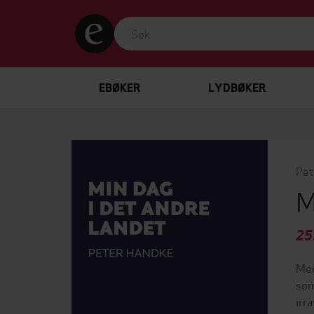
EBØKER
LYDBØKER
Pet
M
25
Med
som
irr