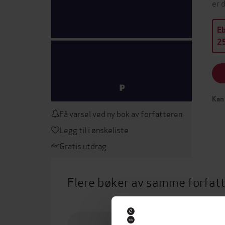
er 
E
25
Kan 
Få varsel ved ny bok av forfatteren
Legg til i ønskeliste
Gratis utdrag
Flere bøker av samme forfat