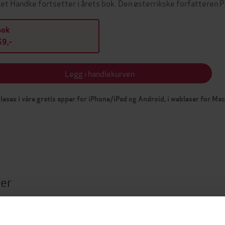
det Handke fortsetter i årets bok. Den østerrikske forfatteren
bok
9,-
Legg i handlekurven
leses i våre gratis apper for iPhone/iPad og Android, i webleser for Ma
ter