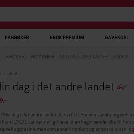
FAGBØKER
EBOK PREMIUM
GAVEKORT
EBØKER
ROMANER
MIN DAG I DET ANDRE LANDET
er Handke
in dag i det andre landet
9,-
 Min dag i det andre landet, har vi fått Handkes andre utgivels
 kom i 2020, var det mulig å lese ut en begynnende vilje til fors
asjonell aggresjon, men som ender i opplett og et ønske om ro, o