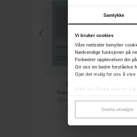
Samtykke
Vi bruker cookies
Våre nettsider benytter cooki
Nødvendige funksjoner på ne
Forbedrer opplevelsen din på
Gir oss en bedre forståelse fo
Gjør det mulig for oss å vise
329,-
Klikk på «Godta alle» for å gi
Stendig storm
Det 
samtykke til spesifikke formå
Peter Handke
Pet
EBOK
Godta utvalgte