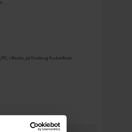
 Pe…
c/PC, i iBooks, på Kindle og PocketBook