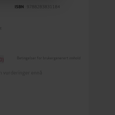
9788283831184
ISBN
t
Betingelser for brukergenerert innhold
0)
n vurderinger ennå