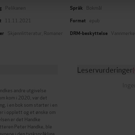
Pelikanen
Bokmål
g
Språk
11.11.2021
epub
t
Format
Skjønnlitteratur
,
Romaner
Vannmerke
er
DRM-beskyttelse
Leservurderinger
(
Inge
Handkes andre utgivelse
om kom i 2020, var det
ng, i en bok som starter i en
r i opplett og et ønske om
elsen er det Handke
atteren Peter Handke, ble
navnene i den tyskspråklige