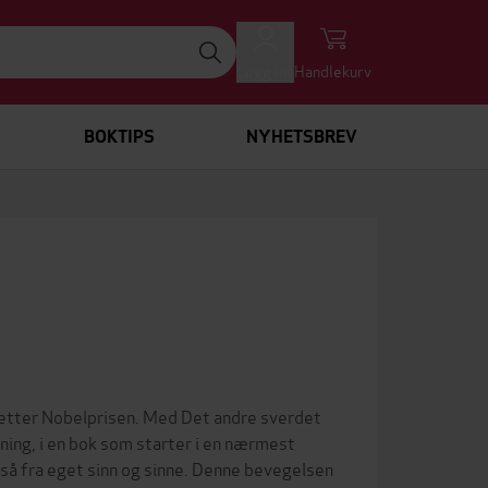
Logg inn
Handlekurv
BOKTIPS
NYHETSBREV
e etter Nobelprisen. Med Det andre sverdet
oning, i en bok som starter i en nærmest
gså fra eget sinn og sinne. Denne bevegelsen