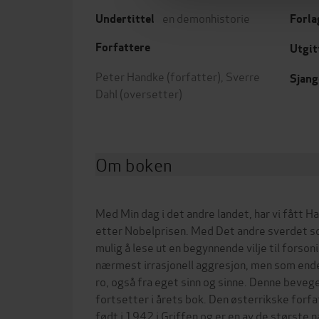
en demonhistorie
Undertittel
Forla
Forfattere
Utgit
Peter Handke
(forfatter),
Sverre
Sjang
Dahl
(oversetter)
Om boken
Med Min dag i det andre landet, har vi fått 
etter Nobelprisen. Med Det andre sverdet s
mulig å lese ut en begynnende vilje til forsoni
nærmest irrasjonell aggresjon, men som ende
ro, også fra eget sinn og sinne. Denne beveg
fortsetter i årets bok. Den østerrikske forf
født i 1942 i Griffen og er en av de største 