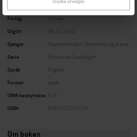
Godta utvalgte
M.C. Beaton
(forfatter)
Forfattere
Canvas
Forlag
06.12.2012
Utgitt
Skjønnlitteratur
,
Romantikk og drama
Sjanger
Edwardian Candlelight
Serie
English
Språk
epub
Format
LCP
DRM-beskyttelse
9781472101174
ISBN
Om boken