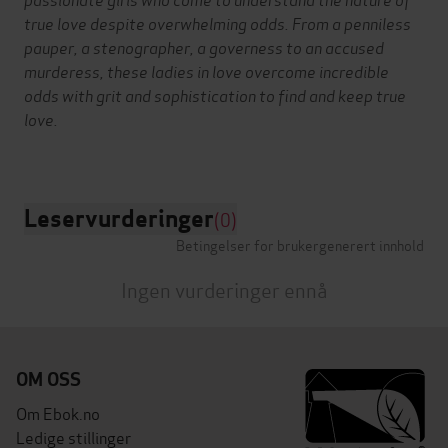
true love despite overwhelming odds. From a penniless
pauper, a stenographer, a governess to an accused
murderess, these ladies in love overcome incredible
odds with grit and sophistication to find and keep true
love.
Leservurderinger
(0)
Betingelser for brukergenerert innhold
Ingen vurderinger ennå
OM OSS
Om Ebok.no
Ledige stillinger