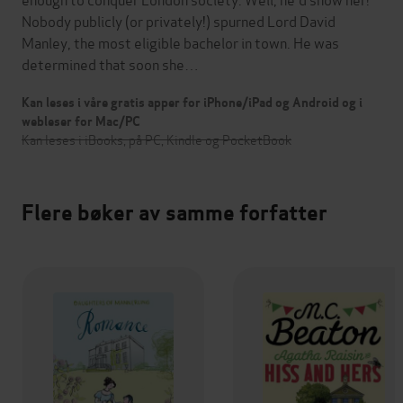
Nobody publicly (or privately!) spurned Lord David
Manley, the most eligible bachelor in town. He was
determined that soon she…
Kan leses i våre gratis apper for iPhone/iPad og Android og i
webleser for Mac/PC
Kan leses i iBooks, på PC, Kindle og PocketBook
Flere bøker av samme forfatter