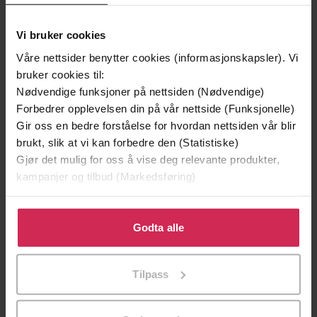
Vi bruker cookies
Våre nettsider benytter cookies (informasjonskapsler). Vi
bruker cookies til:
Nødvendige funksjoner på nettsiden (Nødvendige)
Forbedrer opplevelsen din på vår nettside (Funksjonelle)
Gir oss en bedre forståelse for hvordan nettsiden vår blir
brukt, slik at vi kan forbedre den (Statistiske)
Gjør det mulig for oss å vise deg relevante produkter,
199,-
349,-
kampanjer og tilbud (Markedsføring)
Minnesota
Utskudd
Jo Nesbø
Jørn Lier Horst
Klikk på «Godta alle» for å gi oss ditt samtykke til å
EBOK
EBOK
bruke cookies for alle disse formålene. Du kan også
Godta alle
tilpasse ditt samtykke til spesifikke formål ved å klikke
på «Tilpass». Du kan når som helst trekke tilbake eller
Tilpass
endre ditt samtykke.
Edwardian Candlelight 2
Undertittel