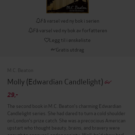
Få varsel ved ny bok i serien
Få varsel ved ny bok av forfatteren
Legg til i ønskeliste
Gratis utdrag
M.C. Beaton
Molly
(Edwardian Candlelight)
29,-
The second book in M.C. Beaton's charming Edwardian
Candlelight series. She had dared to turn a cold shoulder
on London's prize catch. She was a precocious American
upstart who thought beauty, brains, and bravery were
enough to conquer London society. Well, he'd show her!