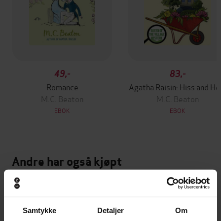
49,-
83,-
Romance
Agatha Raisin: Hiss and He
M.C. Beaton
M.C. Beaton
EBOK
EBOK
Andre har også kjøpt
Premium
Premium
Vinner av Rivertonprisen
Første gang på tilbud
Samtykke
Detaljer
Om