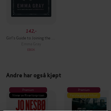
142,-
Girl's Guide to Joining the Resistance
Emma Gray
EBOK
Andre har også kjøpt
Premium
Premium
Vinner av Rivertonprisen
Første gang på tilbud