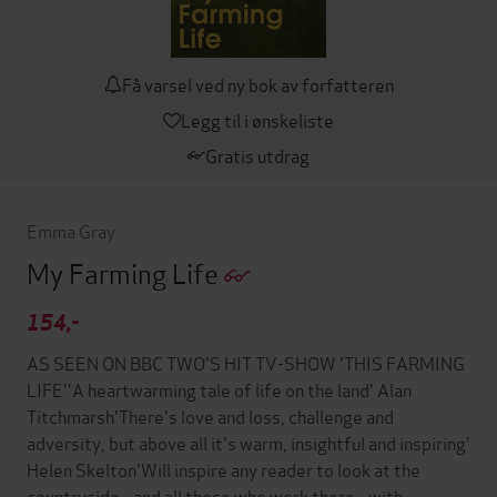
Få varsel ved ny bok av forfatteren
Legg til i ønskeliste
Gratis utdrag
Emma Gray
My Farming Life
154,-
AS SEEN ON BBC TWO'S HIT TV-SHOW 'THIS FARMING
LIFE''A heartwarming tale of life on the land' Alan
Titchmarsh'There's love and loss, challenge and
adversity, but above all it's warm, insightful and inspiring'
Helen Skelton'Will inspire any reader to look at the
countryside - and all those who work there - with