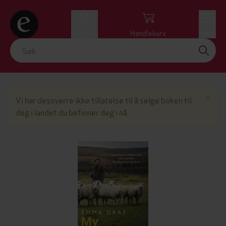
Logg inn
Handlekurv
Meny
Lu
×
Vi har dessverre ikke tillatelse til å selge boken til
deg i landet du befinner deg i nå.