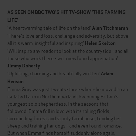
AS SEEN ON BBC TWO'S HIT TV-SHOW 'THIS FARMING
LIFE'
'A heartwarming tale of life on the land'
Alan Titchmarsh
'There's love and loss, challenge and adversity, but above
all it's warm, insightful and inspiring'
Helen Skelton
'Will inspire any reader to look at the countryside - and all
those who work there - with newfound appreciation'
Jimmy Doherty
'Uplifting, charming and beautifully written'
Adam
Henson
Emma Gray was just twenty-three when she moved to an
isolated farm in Northumberland, becoming Britain's
youngest solo shepherdess. In the seasons that
followed, Emma fell in love with its rolling fields,
surrounding forest and sturdy farmhouse, tending her
sheep and training her dogs - and even found romance.
But when Emma finds herself suddenly alone again,