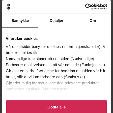
Samtykke
Detaljer
Om
Vi bruker cookies
Våre nettsider benytter cookies (informasjonskapsler). Vi
bruker cookies til:
199,-
349,-
Nødvendige funksjoner på nettsiden (Nødvendige)
Minnesota
Utskudd
Forbedrer opplevelsen din på vår nettside (Funksjonelle)
Jo Nesbø
Jørn Lier Horst
Gir oss en bedre forståelse for hvordan nettsiden vår blir
EBOK
EBOK
brukt, slik at vi kan forbedre den (Statistiske)
Gjør det mulig for oss å vise deg relevante produkter,
kampanjer og tilbud (Markedsføring)
Tales from a shepherdess on a remote
Undertittel
Klikk på «Godta alle» for å gi oss ditt samtykke til å
Northumberland farm
bruke cookies for alle disse formålene. Du kan også
Godta alle
tilpasse ditt samtykke til spesifikke formål ved å klikke