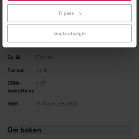
Emma Gray
(forfatter)
Forfattere
på «Tilpass». Du kan når som helst trekke tilbake eller
Tilpass
endre ditt samtykke.
Sphere
Forlag
29.04.2021
Utgitt
Godta utvalgte
Skjønnlitteratur
,
Romaner
Sjanger
English
Språk
epub
Format
LCP
DRM-
beskyttelse
9780751582000
ISBN
Om boken