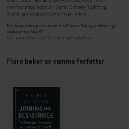
newfound appreciation' Jimmy Doherty 'Uplifting,
charming and beautifully written' Adam…
Kan leses i våre gratis apper for iPhone/iPad og Android og i
webleser for Mac/PC
Kan leses i iBooks, på PC, Kindle og PocketBook
Flere bøker av samme forfatter