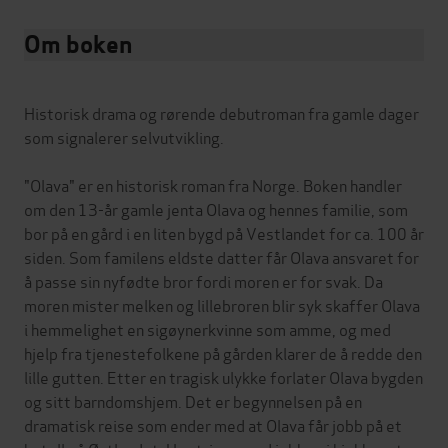
Om boken
Historisk drama og rørende debutroman fra gamle dager
som signalerer selvutvikling.
"Olava" er en historisk roman fra Norge. Boken handler
om den 13-år gamle jenta Olava og hennes familie, som
bor på en gård i en liten bygd på Vestlandet for ca. 100 år
siden. Som familens eldste datter får Olava ansvaret for
å passe sin nyfødte bror fordi moren er for svak. Da
moren mister melken og lillebroren blir syk skaffer Olava
i hemmelighet en sigøynerkvinne som amme, og med
hjelp fra tjenestefolkene på gården klarer de å redde den
lille gutten. Etter en tragisk ulykke forlater Olava bygden
og sitt barndomshjem. Det er begynnelsen på en
dramatisk reise som ender med at Olava får jobb på et