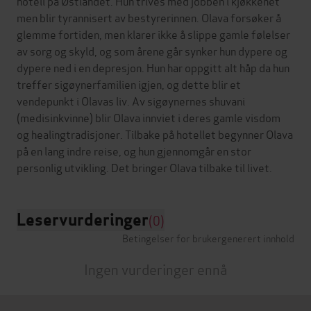
hotell på Østlandet. Hun trives med jobben i kjøkkenet
men blir tyrannisert av bestyrerinnen. Olava forsøker å
glemme fortiden, men klarer ikke å slippe gamle følelser
av sorg og skyld, og som årene går synker hun dypere og
dypere ned i en depresjon. Hun har oppgitt alt håp da hun
treffer sigøynerfamilien igjen, og dette blir et
vendepunkt i Olavas liv. Av sigøynernes shuvani
(medisinkvinne) blir Olava innviet i deres gamle visdom
og healingtradisjoner. Tilbake på hotellet begynner Olava
på en lang indre reise, og hun gjennomgår en stor
Leservurderinger
(0)
Betingelser for brukergenerert innhold
Ingen vurderinger ennå