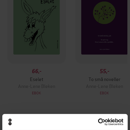
66,-
55,-
Eselet
To små noveller
Anne-Lene Bleken
Anne-Lene Bleken
EBOK
EBOK
Andre har også kjøpt