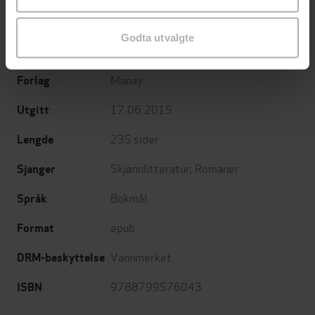
Godta utvalgte
Anne-Lene Bleken
(forfatter)
Forfattere
Munay
Forlag
17.06.2015
Utgitt
235
sider
Lengde
Skjønnlitteratur
,
Romaner
Sjanger
Bokmål
Språk
epub
Format
Vannmerket
DRM-beskyttelse
9788799576043
ISBN