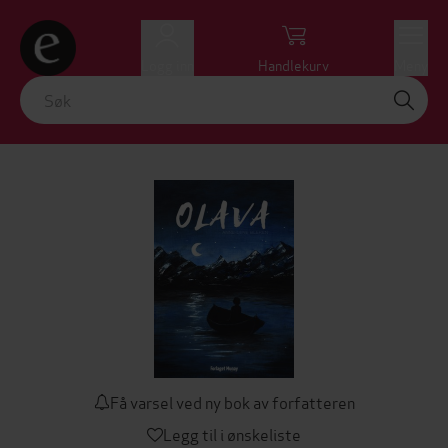
Logg inn
Handlekurv
Meny
Få varsel ved ny bok av forfatteren
Legg til i ønskeliste