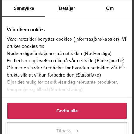
Samtykke
Detaljer
Om
Premium
Vi bruker cookies
Våre nettsider benytter cookies (informasjonskapsler). Vi
bruker cookies til:
Nødvendige funksjoner på nettsiden (Nødvendige)
Forbedrer opplevelsen din på vår nettside (Funksjonelle)
Gir oss en bedre forståelse for hvordan nettsiden vår blir
brukt, slik at vi kan forbedre den (Statistiske)
Gjør det mulig for oss å vise deg relevante produkter,
kampanjer og tilbud (Markedsføring)
249,-
179,-
Klikk på «Godta alle» for å gi oss ditt samtykke til å
Å vanne blomster om kvelden
Et liv forbi
bruke cookies for alle disse formålene. Du kan også
Godta alle
Valérie Perrin
Helga Flatland
tilpasse ditt samtykke til spesifikke formål ved å klikke
EBOK
EBOK
på «Tilpass». Du kan når som helst trekke tilbake eller
Tilpass
endre ditt samtykke.