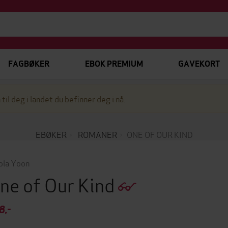
FAGBØKER
EBOK PREMIUM
GAVEKORT
 til deg i landet du befinner deg i nå.
EBØKER
ROMANER
ONE OF OUR KIND
ola Yoon
ne of Our Kind
8,-