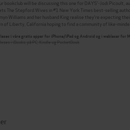
ur bookclub will be discussing this one for DAYS'-Jodi Picoul
ts The Stepford Wives in #1 New York Times best-selling author
myn Williams and her husband King realise they're expecting thei
n of Liberty, California hoping to find a community of like-min
leses i våre gratis apper for iPhone/iPad og Android og i webleser for
leses i iBooks, på PC, Kindle og PocketBook
ter