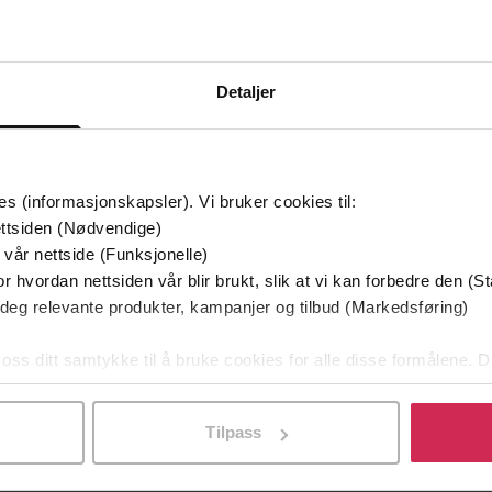
Detaljer
mium
Premium
g på tilbud
es (informasjonskapsler). Vi bruker cookies til:
ttsiden (Nødvendige)
 vår nettside (Funksjonelle)
r hvordan nettsiden vår blir brukt, slik at vi kan forbedre den (St
 deg relevante produkter, kampanjer og tilbud (Markedsføring)
 oss ditt samtykke til å bruke cookies for alle disse formålene. D
l ved å klikke på «Tilpass». Du kan når som helst trekke tilbake
Tilpass
349,-
149,-