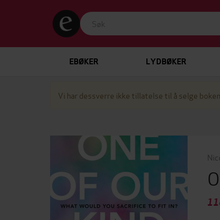
EBØKER
LYDBØKER
Vi har dessverre ikke tillatelse til å selge boken
Nic
O
11