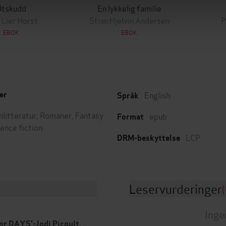
Utskudd
En lykkelig familie
 Lier Horst
Stian Hjelvin Andersen
P
EBOK
EBOK
English
er
Språk
nlitteratur
,
Romaner
,
Fantasy
epub
Format
ience fiction
LCP
DRM-beskyttelse
Leservurderinger
(
Inge
for DAYS'-Jodi Picoult,