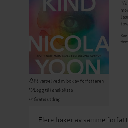
'Yo
mee
Jas
tow
Kan 
Kan 
Få varsel ved ny bok av forfatteren
Legg til i ønskeliste
Gratis utdrag
Flere bøker av samme forfat