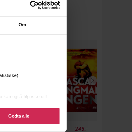
Om
atistiske)
u kan også tilpasse ditt
 eller endre ditt samtykke.
Godta alle
349,-
249,-