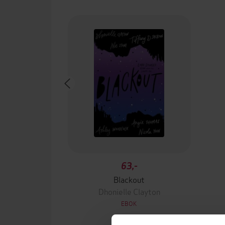
63,-
Blackout
Dhonielle Clayton
EBOK