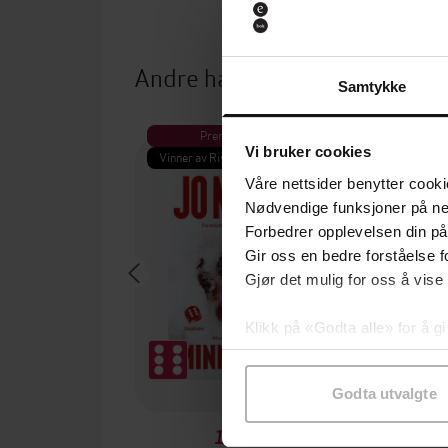
Andre har også kjøpt
Samtykke
Premium
Pre
Vi bruker cookies
Vinner av Rivertonprisen
Første gan
Våre nettsider benytter cooki
Nødvendige funksjoner på ne
Forbedrer opplevelsen din på
Gir oss en bedre forståelse fo
Gjør det mulig for oss å vise
Klikk på «Godta alle» for å gi
samtykke til spesifikke formå
Godta utvalgte
199,-