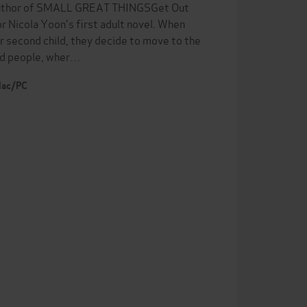
t, author of SMALL GREAT THINGSGet Out
 Nicola Yoon's first adult novel. When
r second child, they decide to move to the
ded people, wher…
 Mac/PC