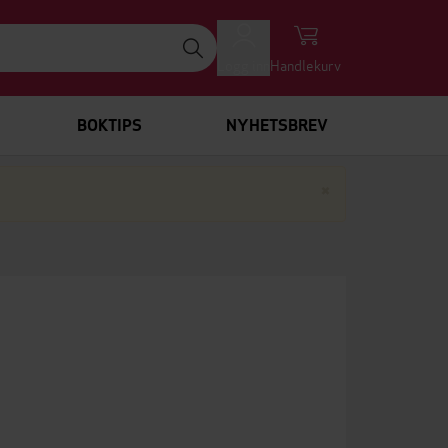
Logg inn
Handlekurv
BOKTIPS
NYHETSBREV
Lukk
×