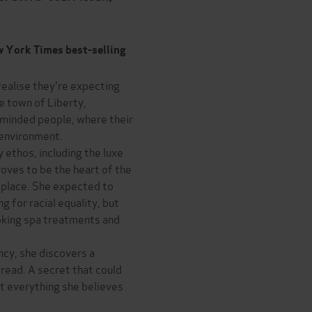
w York Times best-selling
ealise they're expecting
e town of Liberty,
e-minded people, where their
 environment.
 ethos, including the luxe
roves to be the heart of the
 place. She expected to
ng for racial equality, but
oking spa treatments and
ncy, she discovers a
dread. A secret that could
ut everything she believes