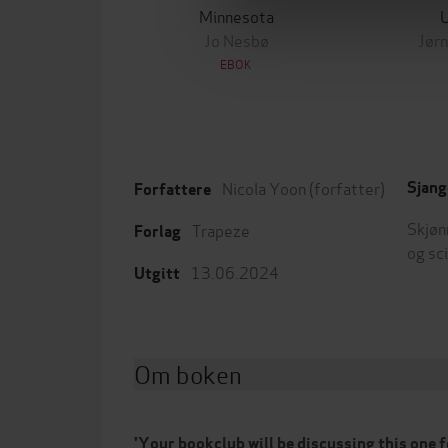
Minnesota
Jo Nesbø
Jørn
EBOK
Nicola Yoon
(forfatter)
Sjang
Forfattere
Skjøn
Trapeze
Forlag
og sc
13.06.2024
Utgitt
Om boken
'Your bookclub will be discussing this one 