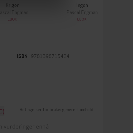
Krigen
Ingen
ascal Engman
Pascal Engman
EBOK
EBOK
9781398715424
ISBN
Betingelser for brukergenerert innhold
0)
n vurderinger ennå