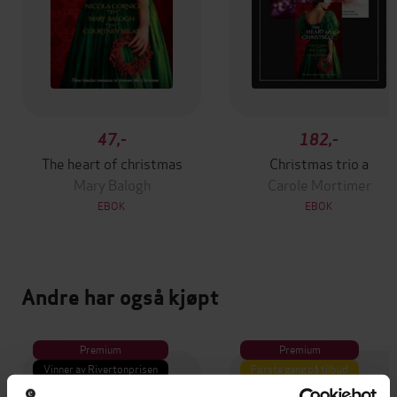
47,-
182,-
The heart of christmas
Christmas trio a
Mary Balogh
Carole Mortimer
EBOK
EBOK
Andre har også kjøpt
Premium
Premium
Vinner av Rivertonprisen
Første gang på tilbud