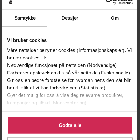
Samtykke
Detaljer
Om
Vi bruker cookies
Våre nettsider benytter cookies (informasjonskapsler). Vi
bruker cookies til:
Nødvendige funksjoner på nettsiden (Nødvendige)
Forbedrer opplevelsen din på vår nettside (Funksjonelle)
199,-
349,-
Gir oss en bedre forståelse for hvordan nettsiden vår blir
Minnesota
Utskudd
brukt, slik at vi kan forbedre den (Statistiske)
Jo Nesbø
Jørn Lier Horst
Gjør det mulig for oss å vise deg relevante produkter,
EBOK
EBOK
kampanjer og tilbud (Markedsføring)
Klikk på «Godta alle» for å gi oss ditt samtykke til å
bruke cookies for alle disse formålene. Du kan også
Godta alle
tilpasse ditt samtykke til spesifikke formål ved å klikke
Mary Balogh
(forfatter)
Forfattere
på «Tilpass». Du kan når som helst trekke tilbake eller