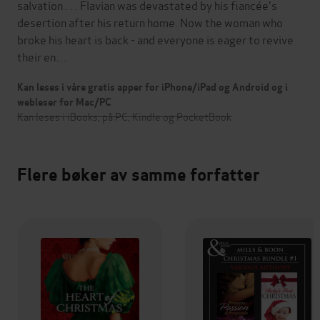
salvation . . . Flavian was devastated by his fiancée's
desertion after his return home. Now the woman who
broke his heart is back - and everyone is eager to revive
their en…
Kan leses i våre gratis apper for iPhone/iPad og Android og i
webleser for Mac/PC
Kan leses i iBooks, på PC, Kindle og PocketBook
Flere bøker av samme forfatter