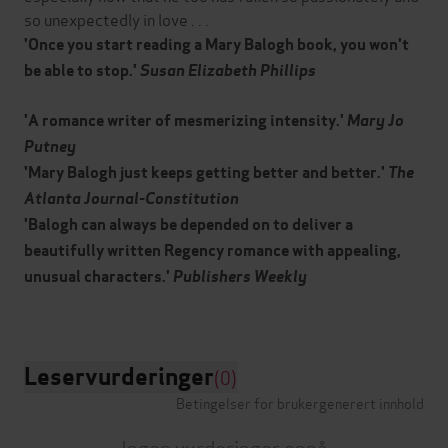
so unexpectedly in love . . .
'Once you start reading a Mary Balogh book, you won't
be able to stop.'
Susan Elizabeth Phillips
'A romance writer of mesmerizing intensity.'
Mary Jo
Putney
'Mary Balogh just keeps getting better and better.'
The
Atlanta Journal-Constitution
'Balogh can always be depended on to deliver a
beautifully written Regency romance with appealing,
unusual characters.'
Publishers Weekly
Leservurderinger
(0)
Betingelser for brukergenerert innhold
Ingen vurderinger ennå