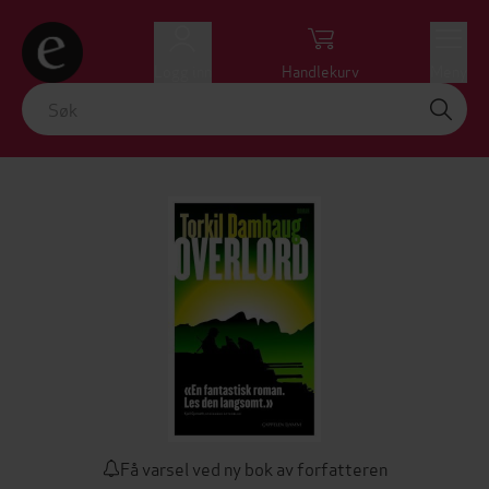
Logg inn
Handlekurv
Meny
Få varsel ved ny bok av forfatteren