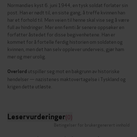
Normandies kyst 6. juni 1944, en tysk soldat forlater sin
post. Han er nødt til, en siste gang, å treffe kvinnen han
har et forhold til. Men veien til henne skal vise seg å være
full av hindringer. Mer enn femti år senere oppsøker en
forfatter åstedet for disse begivenhetene. Han er
kommet for å fortelle ferdig historien om soldaten og
kvinnen, men det han selv opplever underveis, gjør ham
mer og mer urolig.
utspiller seg mot en bakgrunn av historiske
Overlord
hendelser — nazistenes maktovertagelse i Tyskland og
krigen dette utløste.
Leservurderinger
(0)
Betingelser for brukergenerert innhold