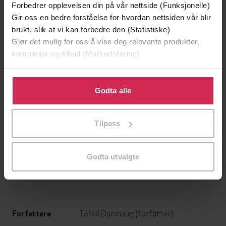
Forbedrer opplevelsen din på vår nettside (Funksjonelle)
Gir oss en bedre forståelse for hvordan nettsiden vår blir
brukt, slik at vi kan forbedre den (Statistiske)
Gjør det mulig for oss å vise deg relevante produkter,
kampanjer og tilbud (Markedsføring)
Klikk på «Godta alle» for å gi oss ditt samtykke til å
bruke cookies for alle disse formålene. Du kan også
Godta alle
tilpasse ditt samtykke til spesifikke formål ved å klikke
på «Tilpass». Du kan når som helst trekke tilbake eller
229,-
199,-
Tilpass
endre ditt samtykke.
En sjøens helt
Kureren
Jon Michelet
Kjell Ola Dahl
Godta utvalgte
EBOK
EBOK
Torkil Damhaug
(forfatter)
Forfattere