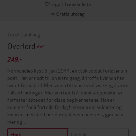
Legg til i ønskeliste
Gratis utdrag
Torkil Damhaug
Overlord
249,-
Normandies kyst 6. juni 1944, en tysk soldat forlater sin
post. Han er nødt til, en siste gang, å treffe kvinnen han
har et forhold til. Men veien til henne skal vise seg å være
full av hindringer. Mer enn femti år senere oppsøker en
forfatter åstedet for disse begivenhetene. Han er
kommet for å fortelle ferdig historien om soldaten og
kvinnen, men det han selv opplever underveis, gjør ham
mer og…
Lydbok
Ebok