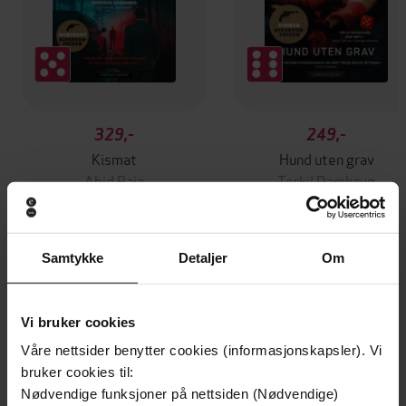
329,-
249,-
Kismat
Hund uten grav
Abid Raja
Torkil Damhaug
EBOK
EBOK
Samtykke
Detaljer
Om
Andre har også kjøpt
Vi bruker cookies
Premium
Våre nettsider benytter cookies (informasjonskapsler). Vi
bruker cookies til:
Nødvendige funksjoner på nettsiden (Nødvendige)