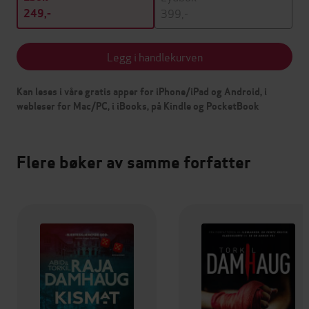
399,-
249,-
Legg i handlekurven
Kan leses i våre gratis apper for iPhone/iPad og Android, i
webleser for Mac/PC, i iBooks, på Kindle og PocketBook
Flere bøker av samme forfatter