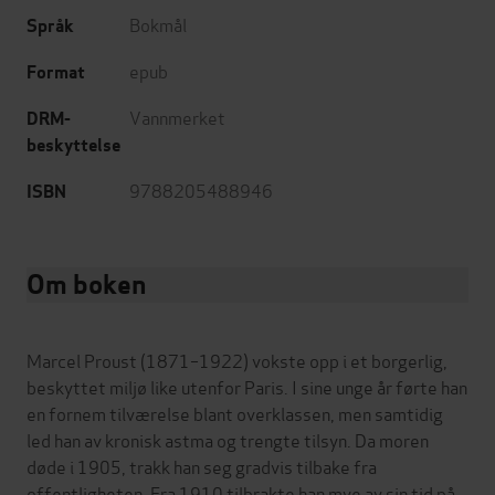
Bokmål
Språk
epub
Format
Vannmerket
DRM-
beskyttelse
9788205488946
ISBN
Om boken
Marcel Proust (1871–1922) vokste opp i et borgerlig,
beskyttet miljø like utenfor Paris. I sine unge år førte han
en fornem tilværelse blant overklassen, men samtidig
led han av kronisk astma og trengte tilsyn. Da moren
døde i 1905, trakk han seg gradvis tilbake fra
offentligheten. Fra 1910 tilbrakte han mye av sin tid på