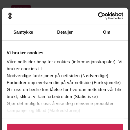
Premium
Samtykke
Detaljer
Om
Vi bruker cookies
Våre nettsider benytter cookies (informasjonskapsler). Vi
bruker cookies til:
Nødvendige funksjoner på nettsiden (Nødvendige)
Forbedrer opplevelsen din på vår nettside (Funksjonelle)
Gir oss en bedre forståelse for hvordan nettsiden vår blir
149,-
199,-
brukt, slik at vi kan forbedre den (Statistiske)
Jenta som ble igjen
Tante Ulrikkes vei
Gjør det mulig for oss å vise deg relevante produkter,
Jojo Moyes
Zeshan Shakar
kampanjer og tilbud (Markedsføring)
EBOK
EBOK
Klikk på «Godta alle» for å gi oss ditt samtykke til å