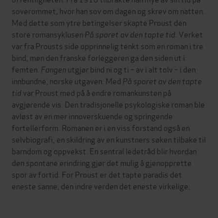
soverommet, hvor han sov om dagen og skrev om natten.
Med dette som ytre betingelser skapte Proust den
store romansyklusen
På sporet av den tapte tid
. Verket
var fra Prousts side opprinnelig tenkt som en roman i tre
bind, men den franske forleggeren ga den siden ut i
femten.
Fangen
utgjør bind ni og ti – av i alt tolv – i den
innbundne, norske utgaven. Med
På sporet av den tapte
tid
var Proust med på å endre romankunsten på
avgjørende vis. Den tradisjonelle psykologiske roman ble
avløst av en mer innoverskuende og springende
fortellerform. Romanen er i en viss forstand også en
selvbiografi, en skildring av en kunstners søken tilbake til
barndom og oppvekst. En sentral ledetråd blir hvordan
den spontane erindring gjør det mulig å gjenopprette
spor av fortid. For Proust er det tapte paradis det
eneste sanne, den indre verden det eneste virkelige.