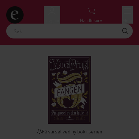
Logg inn
Handlekurv
Meny
Få varsel ved ny bok i serien