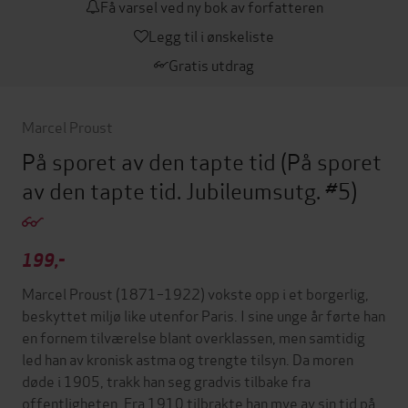
Få varsel ved ny bok av forfatteren
Legg til i ønskeliste
Gratis utdrag
Marcel Proust
På sporet av den tapte tid
(På sporet
av den tapte tid. Jubileumsutg. #5)
199,-
Marcel Proust (1871–1922) vokste opp i et borgerlig,
beskyttet miljø like utenfor Paris. I sine unge år førte han
en fornem tilværelse blant overklassen, men samtidig
led han av kronisk astma og trengte tilsyn. Da moren
døde i 1905, trakk han seg gradvis tilbake fra
offentligheten. Fra 1910 tilbrakte han mye av sin tid på