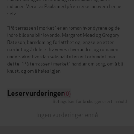
indianer. Vera tar Paula med på en reise innover i henne
selv.
"På terrassen i mørket" er en roman hvor dyrene og de
indre bildene blir levende. Margaret Mead og Gregory
Bateson, barndom og forlatthet og lengselen etter
nærhet og å dele et liv veves i hverandre, og romanen
undersøker hvordan seksualiteten er forbundet med
dette. "På terrassen i mørket" handler om sorg, om å bli
Leservurderinger
(0)
Betingelser for brukergenerert innhold
Ingen vurderinger ennå