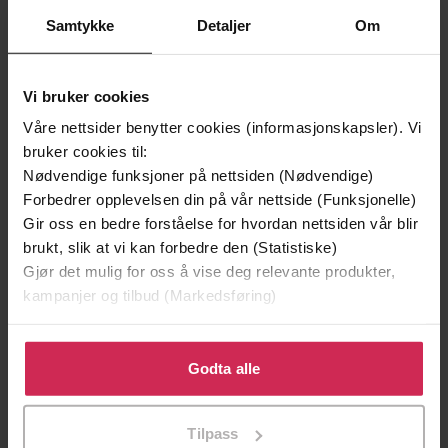
Samtykke
Detaljer
Om
Premium
Vi bruker cookies
Våre nettsider benytter cookies (informasjonskapsler). Vi
bruker cookies til:
Nødvendige funksjoner på nettsiden (Nødvendige)
Forbedrer opplevelsen din på vår nettside (Funksjonelle)
Gir oss en bedre forståelse for hvordan nettsiden vår blir
brukt, slik at vi kan forbedre den (Statistiske)
Gjør det mulig for oss å vise deg relevante produkter,
kampanjer og tilbud (Markedsføring)
Klikk på «Godta alle» for å gi oss ditt samtykke til å
169,-
329,-
bruke cookies for alle disse formålene. Du kan også
Godta alle
En moderne familie
Dei som flyktar og dei som bl
tilpasse ditt samtykke til spesifikke formål ved å klikke
Helga Flatland
Elena Ferrante
på «Tilpass». Du kan når som helst trekke tilbake eller
EBOK
EBOK
Tilpass
endre ditt samtykke.