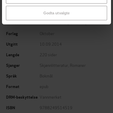
Godta utvalgte
Hanne Ørstavik
(forfatter)
Forfattere
Oktober
Forlag
10.09.2014
Utgitt
220
sider
Lengde
Skjønnlitteratur
,
Romaner
Sjanger
Bokmål
Språk
epub
Format
Vannmerket
DRM-beskyttelse
9788249514519
ISBN