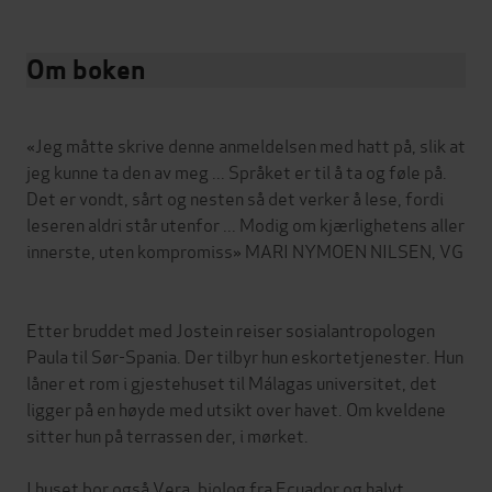
Om boken
«Jeg måtte skrive denne anmeldelsen med hatt på, slik at
jeg kunne ta den av meg ... Språket er til å ta og føle på.
Det er vondt, sårt og nesten så det verker å lese, fordi
leseren aldri står utenfor ... Modig om kjærlighetens aller
innerste, uten kompromiss» MARI NYMOEN NILSEN, VG
Etter bruddet med Jostein reiser sosialantropologen
Paula til Sør-Spania. Der tilbyr hun eskortetjenester. Hun
låner et rom i gjestehuset til Málagas universitet, det
ligger på en høyde med utsikt over havet. Om kveldene
sitter hun på terrassen der, i mørket.
I huset bor også Vera, biolog fra Ecuador og halvt