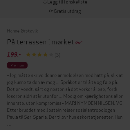
Legg til i ønskeliste
Gratis utdrag
Hanne Ørstavik
På terrassen i mørket
199,-
(3)
Premium
«Jeg måtte skrive denne anmeldelsen med hatt på, slik at
jeg kunne ta den av meg ... Språket er til å ta og føle på.
Det er vondt, sårt og nesten så det verker å lese, fordi
leseren aldri står utenfor ... Modig om kjærlighetens aller
innerste, uten kompromiss» MARI NYMOEN NILSEN, VG
Etter bruddet med Jostein reiser sosialantropologen
Paula til Sør-Spania. Der tilbyr hun eskortetjenester. Hun
…