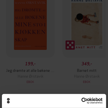
199,-
349,-
Jeg drømte at alle bøkene mine sto i kjøkkenskap
Barnet mitt
Hanne Ørstavik
Hanne Ørstavik
EBOK
EBOK
Andre har også kjøpt