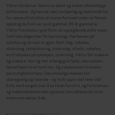
Viktor Ulvdal var i årevis en aktet og elsket allmennlege
på Hovseter. Og han har vært en kjærlig og støttende far
for sønnen Emil etter at moren forsvant under et Norad-
oppdrag da Emil var sju år gammel. 85 år gammel er
Viktor fremdeles i god form, en oppegående eldre mann.
Inntil den dagen han får hjerneslag. Han havner på
sykehus og skrives ut igjen. Nytt slag, sykehus,
utskriving, rehabilitering, utskriving, infarkt, sykehus,
korttidsplass på sykehjem, utskriving. Viktor blir svakere
og svakere, mer og mer avhengig av hjelp, men sendes
likevel hjem til et tomt hus. Og sykdommen forandrer
personligheten hans. Den elskelige mannen blir
uberegnelig og rasende - og midt oppe i det hele står
Emil, med sorgen over å se faren forvitre, og fortvilelsen
og maktesløsheten han opplever som pårørende til en