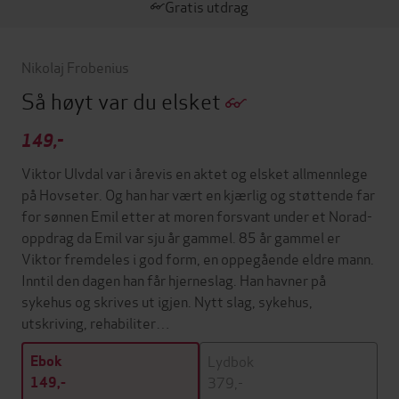
Gratis utdrag
Nikolaj Frobenius
Så høyt var du elsket
149,-
Viktor Ulvdal var i årevis en aktet og elsket allmennlege
på Hovseter. Og han har vært en kjærlig og støttende far
for sønnen Emil etter at moren forsvant under et Norad-
oppdrag da Emil var sju år gammel. 85 år gammel er
Viktor fremdeles i god form, en oppegående eldre mann.
Inntil den dagen han får hjerneslag. Han havner på
sykehus og skrives ut igjen. Nytt slag, sykehus,
utskriving, rehabiliter…
Lydbok
Ebok
379,-
149,-