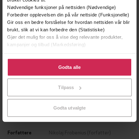
Nødvendige funksjoner på nettsiden (Nødvendige)
Forbedrer opplevelsen din på vår nettside (Funksjonelle)
Gir oss en bedre forståelse for hvordan nettsiden vår blir
brukt, slik at vi kan forbedre den (Statistiske)
Gjør det mulig for oss å vise deg relevante produkter,
kampanjer og tilbud (Markedsføring)
Klikk på «Godta alle» for å gi oss ditt samtykke til å
149,-
199,-
bruke cookies for alle disse formålene. Du kan også
Godta alle
Jenta som ble igjen
Tante Ulrikkes vei
tilpasse ditt samtykke til spesifikke formål ved å klikke
Jojo Moyes
Zeshan Shakar
på «Tilpass». Du kan når som helst trekke tilbake eller
EBOK
EBOK
Tilpass
endre ditt samtykke.
Godta utvalgte
roman
Undertittel
Nikolaj Frobenius
(forfatter)
Forfattere