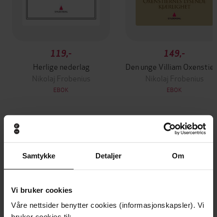
119,-
149,-
Herlige nederlag
Den unge Villiam O
Nikolaj Frobenius
Nikolaj Frobenius
EBOK
EBOK
Andre har også kjøpt
Samtykke
Detaljer
Om
Premium
Vi bruker cookies
Våre nettsider benytter cookies (informasjonskapsler). Vi
bruker cookies til: