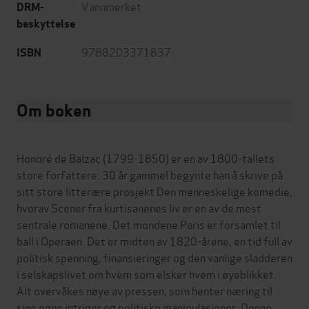
Vannmerket
DRM-
beskyttelse
9788203371837
ISBN
Om boken
Honoré de Balzac (1799-1850) er en av 1800-tallets
store forfattere. 30 år gammel begynte han å skrive på
sitt store litterære prosjekt Den menneskelige komedie,
hvorav Scener fra kurtisanenes liv er en av de mest
sentrale romanene. Det mondene Paris er forsamlet til
ball i Operaen. Det er midten av 1820-årene, en tid full av
politisk spenning, finansieringer og den vanlige sladderen
i selskapslivet om hvem som elsker hvem i øyeblikket…
Alt overvåkes nøye av pressen, som henter næring til
sine egne intriger og politiske manipulasjoner. Denne