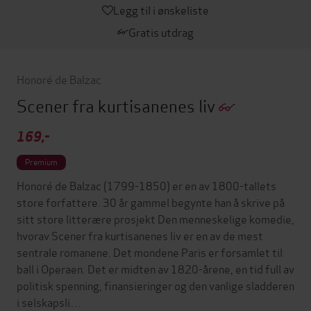
Legg til i ønskeliste
Gratis utdrag
Honoré de Balzac
Scener fra kurtisanenes liv
169,-
Premium
Honoré de Balzac (1799-1850) er en av 1800-tallets
store forfattere. 30 år gammel begynte han å skrive på
sitt store litterære prosjekt Den menneskelige komedie,
hvorav Scener fra kurtisanenes liv er en av de mest
sentrale romanene. Det mondene Paris er forsamlet til
ball i Operaen. Det er midten av 1820-årene, en tid full av
politisk spenning, finansieringer og den vanlige sladderen
i selskapsli…