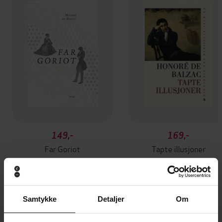
149,-
169,-
Far Goriot
Tapte illusjoner
Honoré de Balzac
Honoré de Balzac
EBOK
EBOK
Samtykke
Detaljer
Om