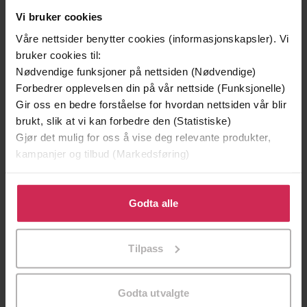
Andre har også kjøpt
Vi bruker cookies
Våre nettsider benytter cookies (informasjonskapsler). Vi
Premium
bruker cookies til:
Nødvendige funksjoner på nettsiden (Nødvendige)
Forbedrer opplevelsen din på vår nettside (Funksjonelle)
Gir oss en bedre forståelse for hvordan nettsiden vår blir
brukt, slik at vi kan forbedre den (Statistiske)
Gjør det mulig for oss å vise deg relevante produkter,
kampanjer og tilbud (Markedsføring)
Klikk på «Godta alle» for å gi oss ditt samtykke til å
bruke cookies for alle disse formålene. Du kan også
Godta alle
tilpasse ditt samtykke til spesifikke formål ved å klikke
på «Tilpass». Du kan når som helst trekke tilbake eller
149,-
199,-
Tilpass
endre ditt samtykke.
Jenta som ble igjen
Tante Ulrikkes vei
Jojo Moyes
Zeshan Shakar
Godta utvalgte
EBOK
EBOK