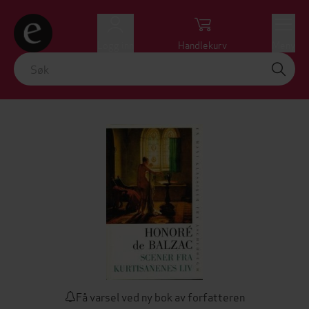
Logg inn
Handlekurv
Meny
Få varsel ved ny bok av forfatteren