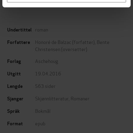
roman
Undertittel
Honoré de Balzac
(forfatter),
Bente
Forfattere
Christensen
(oversetter)
Aschehoug
Forlag
19.04.2016
Utgitt
563
sider
Lengde
Skjønnlitteratur
,
Romaner
Sjanger
Bokmål
Språk
epub
Format